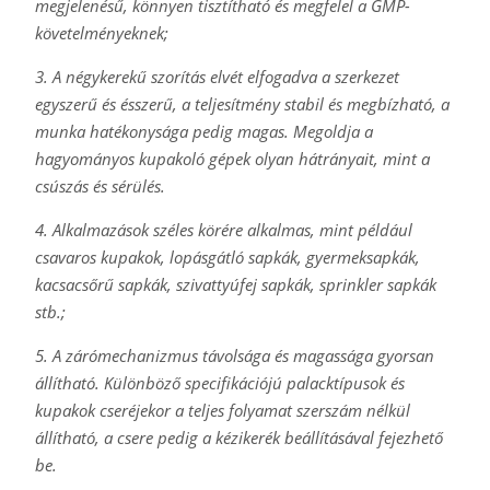
megjelenésű, könnyen tisztítható és megfelel a GMP-
követelményeknek;
3. A négykerekű szorítás elvét elfogadva a szerkezet
egyszerű és ésszerű, a teljesítmény stabil és megbízható, a
munka hatékonysága pedig magas. Megoldja a
hagyományos kupakoló gépek olyan hátrányait, mint a
csúszás és sérülés.
4. Alkalmazások széles körére alkalmas, mint például
csavaros kupakok, lopásgátló sapkák, gyermeksapkák,
kacsacsőrű sapkák, szivattyúfej sapkák, sprinkler sapkák
stb.;
5. A zárómechanizmus távolsága és magassága gyorsan
állítható. Különböző specifikációjú palacktípusok és
kupakok cseréjekor a teljes folyamat szerszám nélkül
állítható, a csere pedig a kézikerék beállításával fejezhető
be.