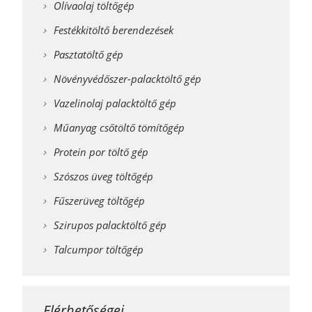
Olívaolaj töltőgép
Festékkitöltő berendezések
Pasztatöltő gép
Növényvédőszer-palacktöltő gép
Vazelinolaj palacktöltő gép
Műanyag csőtöltő tömítőgép
Protein por töltő gép
Szószos üveg töltőgép
Fűszerüveg töltőgép
Szirupos palacktöltő gép
Talcumpor töltőgép
Elérhetőségei