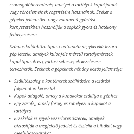
csomagolóberendezés, amelyet a tartályok kupakjainak
vagy záróelemeinek rögzítésére használnak. Ezeket a
gépeket jellemzően nagy volumenű gyártási
környezetekben használják a sapkák gyors és hatékony
felhelyezésére.
Számos különböző típusú automata négykerekű lezáró
gép létezik, amelyek különféle méretű tartályméretek,
kupaktípusok és gyártási sebességek kezelésére
tervezhetők. Ezeknek a gépeknek néhány közös jellemzője:
Szállítószalag a konténerek szállítására a lezárási
folyamaton keresztül
Kupak adagoló, amely a kupakokat szállítja a géphez
Egy zárófej, amely forog, és ráhelyezi a kupakot a
tartályra
Érzékelők és egyéb vezérlőrendszerek, amelyek
biztosítják a megfelelő fedelet és észlelik a hibákat vagy
meghibásodásokat