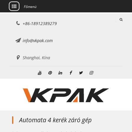
Főmenü
Ugrás
+86-18912389279
a
tartalomra
info@vkpak.com
Shanghai, Kína
Youtube
Pinterest
Linkedin
Facebook
Twitter
Instagram
Automata 4 kerék záró gép