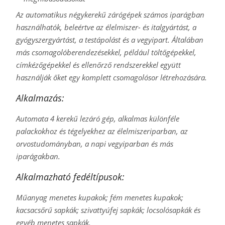
Az automatikus négykerekű zárógépek számos iparágban
használhatók, beleértve az élelmiszer- és italgyártást, a
gyógyszergyártást, a testápolást és a vegyipart. Általában
más csomagolóberendezésekkel, például töltőgépekkel,
címkézőgépekkel és ellenőrző rendszerekkel együtt
használják őket egy komplett csomagolósor létrehozására.
Alkalmazás:
Automata 4 kerekű lezáró gép, alkalmas különféle
palackokhoz és tégelyekhez az élelmiszeriparban, az
orvostudományban, a napi vegyiparban és más
iparágakban.
Alkalmazható fedéltípusok:
Műanyag menetes kupakok; fém menetes kupakok;
kacsacsőrű sapkák; szivattyúfej sapkák; locsolósapkák és
egyéb menetes sapkák.