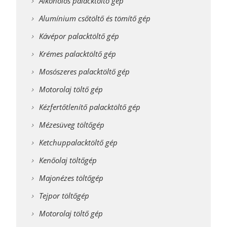
Alkoholos palacktöltő gép
Alumínium csőtöltő és tömítő gép
Kávépor palacktöltő gép
Krémes palacktöltő gép
Mosószeres palacktöltő gép
Motorolaj töltő gép
Kézfertőtlenítő palacktöltő gép
Mézesüveg töltőgép
Ketchuppalacktöltő gép
Kenőolaj töltőgép
Majonézes töltőgép
Tejpor töltőgép
Motorolaj töltő gép