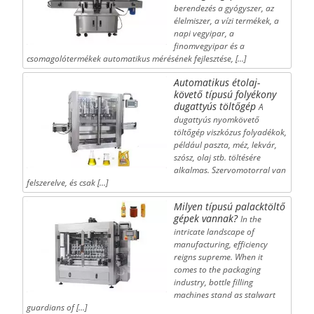
berendezés a gyógyszer, az
élelmiszer, a vízi termékek, a
napi vegyipar, a
finomvegyipar és a
csomagolótermékek automatikus mérésének fejlesztése, […]
Automatikus étolaj-
követő típusú folyékony
dugattyús töltőgép
A
dugattyús nyomkövető
töltőgép viszkózus folyadékok,
például paszta, méz, lekvár,
szósz, olaj stb. töltésére
alkalmas. Szervomotorral van
felszerelve, és csak […]
Milyen típusú palacktöltő
gépek vannak?
In the
intricate landscape of
manufacturing, efficiency
reigns supreme. When it
comes to the packaging
industry, bottle filling
machines stand as stalwart
guardians of […]