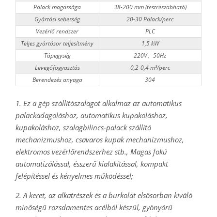
Palack magassága
38-200 mm (testreszabható)
Gyártási sebesség
20-30 Palack/perc
Vezérlő rendszer
PLC
Teljes gyártósor teljesítmény
1,5 kW
Tápegység
220V、50Hz
Levegőfogyasztás
0,2-0,4 m³/perc
Berendezés anyaga
304
1. Ez a gép szállítószalagot alkalmaz az automatikus
palackadagoláshoz, automatikus kupakoláshoz,
kupakoláshoz, szalagbilincs-palack szállító
mechanizmushoz, csavaros kupak mechanizmushoz,
elektromos vezérlőrendszerhez stb., Magas fokú
automatizálással, ésszerű kialakítással, kompakt
felépítéssel és kényelmes működéssel;
2. A keret, az alkatrészek és a burkolat elsősorban kiváló
minőségű rozsdamentes acélból készül, gyönyörű