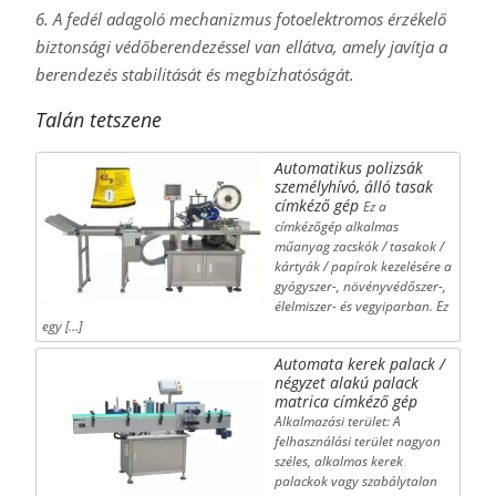
6. A fedél adagoló mechanizmus fotoelektromos érzékelő
biztonsági védőberendezéssel van ellátva, amely javítja a
berendezés stabilitását és megbízhatóságát.
Talán tetszene
Automatikus polizsák
személyhívó, álló tasak
címkéző gép
Ez a
címkézőgép alkalmas
műanyag zacskók / tasakok /
kártyák / papírok kezelésére a
gyógyszer-, növényvédőszer-,
élelmiszer- és vegyiparban. Ez
egy […]
Automata kerek palack /
négyzet alakú palack
matrica címkéző gép
Alkalmazási terület: A
felhasználási terület nagyon
széles, alkalmas kerek
palackok vagy szabálytalan