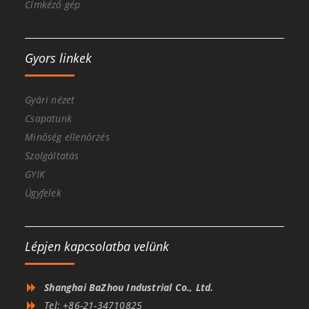
Címkéző gép
Gyors linkek
Gyári nézet
Csapatunk
Minőség ellenőrzés
Szolgáltatás
GYIK
Ügyfelek
Lépjen kapcsolatba velünk
Shanghai BaZhou Industrial Co., Ltd.
Tel: +86-21-34710825