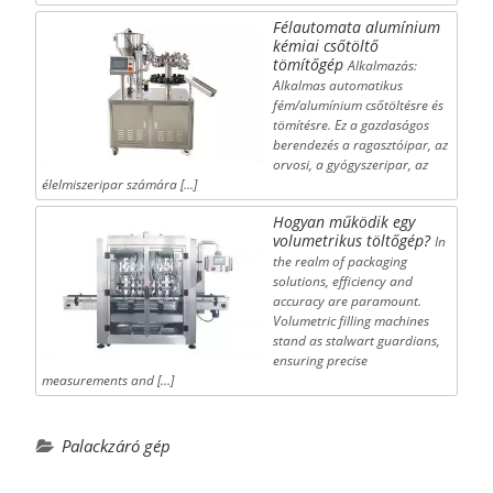
Félautomata alumínium
kémiai csőtöltő
tömítőgép
Alkalmazás:
Alkalmas automatikus
fém/alumínium csőtöltésre és
tömítésre. Ez a gazdaságos
berendezés a ragasztóipar, az
orvosi, a gyógyszeripar, az
élelmiszeripar számára […]
Hogyan működik egy
volumetrikus töltőgép?
In
the realm of packaging
solutions, efficiency and
accuracy are paramount.
Volumetric filling machines
stand as stalwart guardians,
ensuring precise
measurements and […]
Palackzáró gép