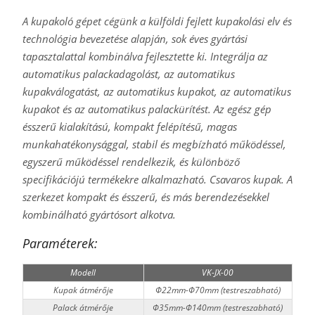
A kupakoló gépet cégünk a külföldi fejlett kupakolási elv és
technológia bevezetése alapján, sok éves gyártási
tapasztalattal kombinálva fejlesztette ki. Integrálja az
automatikus palackadagolást, az automatikus
kupakválogatást, az automatikus kupakot, az automatikus
kupakot és az automatikus palackürítést. Az egész gép
ésszerű kialakítású, kompakt felépítésű, magas
munkahatékonysággal, stabil és megbízható működéssel,
egyszerű működéssel rendelkezik, és különböző
specifikációjú termékekre alkalmazható. Csavaros kupak. A
szerkezet kompakt és ésszerű, és más berendezésekkel
kombinálható gyártósort alkotva.
Paraméterek:
Modell
VK-JX-00
Kupak átmérője
Φ22mm-Φ70mm (testreszabható)
Palack átmérője
Φ35mm-Φ140mm (testreszabható)