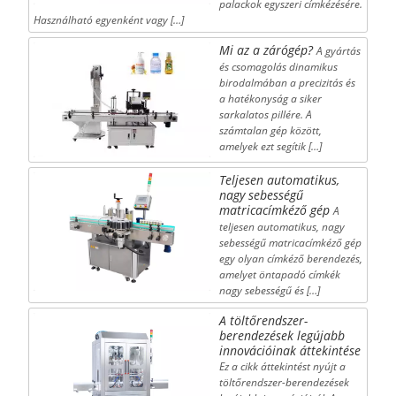
palackok egyszeri címkézésére.
Használható egyenként vagy […]
Mi az a zárógép?
A gyártás
és csomagolás dinamikus
birodalmában a precizitás és
a hatékonyság a siker
sarkalatos pillére. A
számtalan gép között,
amelyek ezt segítik […]
Teljesen automatikus,
nagy sebességű
matricacímkéző gép
A
teljesen automatikus, nagy
sebességű matricacímkéző gép
egy olyan címkéző berendezés,
amelyet öntapadó címkék
nagy sebességű és […]
A töltőrendszer-
berendezések legújabb
innovációinak áttekintése
Ez a cikk áttekintést nyújt a
töltőrendszer-berendezések