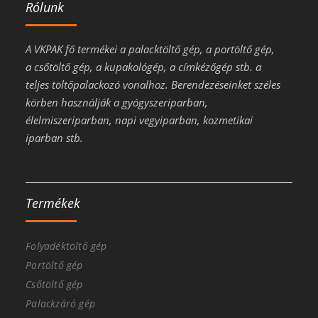
Rólunk
A VKPAK fő termékei a palacktöltő gép, a portöltő gép,
a csőtöltő gép, a kupakológép, a címkézőgép stb. a
teljes töltőpalackozó vonalhoz. Berendezéseinket széles
körben használják a gyógyszeriparban,
élelmiszeriparban, napi vegyiparban, kozmetikai
iparban stb.
Termékek
Folyadéktöltő gép
Portöltő gép
Csőtöltő gép
Palackzáró gép