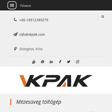
Főmenü
Ugrás
+86-18912389279
a
tartalomra
info@vkpak.com
Shanghai, Kína
Youtube
Pinterest
Linkedin
Facebook
Twitter
Instagram
Mézesüveg töltőgép