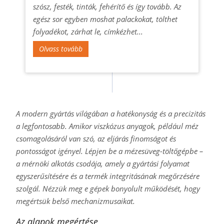
szósz, festék, tinták, fehérítő és így tovább. Az
egész sor egyben moshat palackokat, tölthet
folyadékot, zárhat le, címkézhet...
Olvass tovább
A modern gyártás világában a hatékonyság és a precizitás
a legfontosabb. Amikor viszkózus anyagok, például méz
csomagolásáról van szó, az eljárás finomságot és
pontosságot igényel. Lépjen be a mézesüveg-töltőgépbe –
a mérnöki alkotás csodája, amely a gyártási folyamat
egyszerűsítésére és a termék integritásának megőrzésére
szolgál. Nézzük meg e gépek bonyolult működését, hogy
megértsük belső mechanizmusaikat.
Az alapok megértése