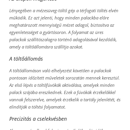
Lényegében a mézesüveg-töltő gép a térfogati töltés elvén
működik. Ez azt jelenti, hogy minden palackba előre
meghatározott mennyiségű mézet adagol, biztosítva az
egyenletességet a gyártósoron. A folyamat az üres
palackok szállítószalagra történő adagolásával kezdődik,
amely a töltőállomásra szállítja azokat.
A töltőállomás
A töltőállomáson való elhelyezést követően a palackok
pontosan időzített műveletek sorozatán mennek keresztül.
Az első lépés a töltőfúvókák aktiválása, amelyek minden
palack szájába ereszkednek. Ezek a fúvókák érzékelőkkel
vannak felszerelve, amelyek érzékelik a tartály jelenlétét, és
elindítják a töltési folyamatot.
Precizitás a cselekvésben