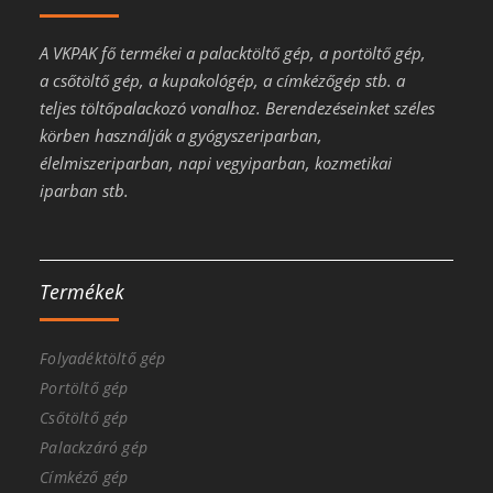
A VKPAK fő termékei a palacktöltő gép, a portöltő gép,
a csőtöltő gép, a kupakológép, a címkézőgép stb. a
teljes töltőpalackozó vonalhoz. Berendezéseinket széles
körben használják a gyógyszeriparban,
élelmiszeriparban, napi vegyiparban, kozmetikai
iparban stb.
Termékek
Folyadéktöltő gép
Portöltő gép
Csőtöltő gép
Palackzáró gép
Címkéző gép