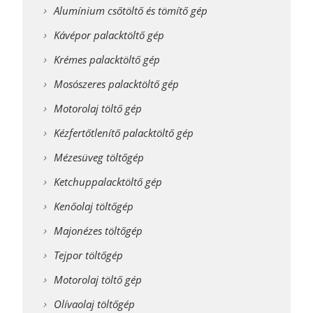
Alumínium csőtöltő és tömítő gép
Kávépor palacktöltő gép
Krémes palacktöltő gép
Mosószeres palacktöltő gép
Motorolaj töltő gép
Kézfertőtlenítő palacktöltő gép
Mézesüveg töltőgép
Ketchuppalacktöltő gép
Kenőolaj töltőgép
Majonézes töltőgép
Tejpor töltőgép
Motorolaj töltő gép
Olívaolaj töltőgép