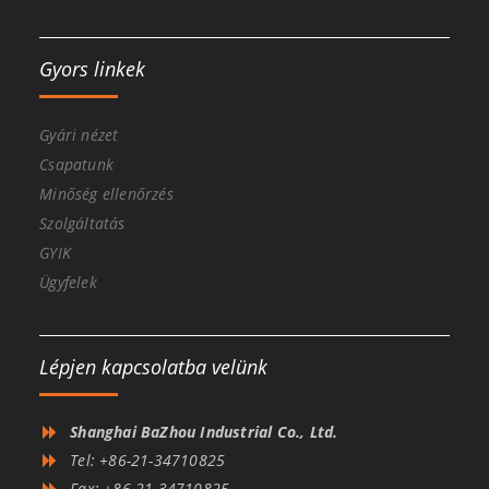
Gyors linkek
Gyári nézet
Csapatunk
Minőség ellenőrzés
Szolgáltatás
GYIK
Ügyfelek
Lépjen kapcsolatba velünk
Shanghai BaZhou Industrial Co., Ltd.
Tel: +86-21-34710825
Fax: +86-21-34710825