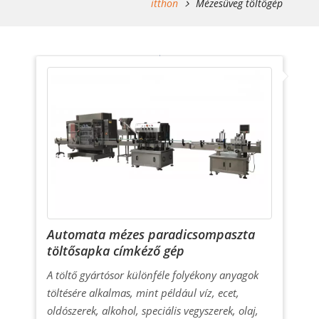
itthon
Mézesüveg töltőgép
Automata mézes paradicsompaszta
töltősapka címkéző gép
A töltő gyártósor különféle folyékony anyagok
töltésére alkalmas, mint például víz, ecet,
oldószerek, alkohol, speciális vegyszerek, olaj,