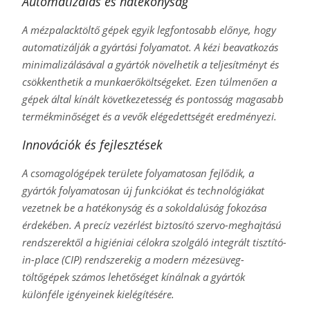
Automatizálás és hatékonyság
A mézpalacktöltő gépek egyik legfontosabb előnye, hogy
automatizálják a gyártási folyamatot. A kézi beavatkozás
minimalizálásával a gyártók növelhetik a teljesítményt és
csökkenthetik a munkaerőköltségeket. Ezen túlmenően a
gépek által kínált következetesség és pontosság magasabb
termékminőséget és a vevők elégedettségét eredményezi.
Innovációk és fejlesztések
A csomagológépek területe folyamatosan fejlődik, a
gyártók folyamatosan új funkciókat és technológiákat
vezetnek be a hatékonyság és a sokoldalúság fokozása
érdekében. A precíz vezérlést biztosító szervo-meghajtású
rendszerektől a higiéniai célokra szolgáló integrált tisztító-
in-place (CIP) rendszerekig a modern mézesüveg-
töltőgépek számos lehetőséget kínálnak a gyártók
különféle igényeinek kielégítésére.