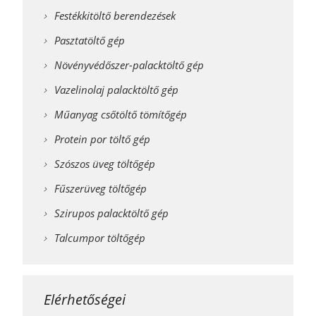
Festékkitöltő berendezések
Pasztatöltő gép
Növényvédőszer-palacktöltő gép
Vazelinolaj palacktöltő gép
Műanyag csőtöltő tömítőgép
Protein por töltő gép
Szószos üveg töltőgép
Fűszerüveg töltőgép
Szirupos palacktöltő gép
Talcumpor töltőgép
Elérhetőségei