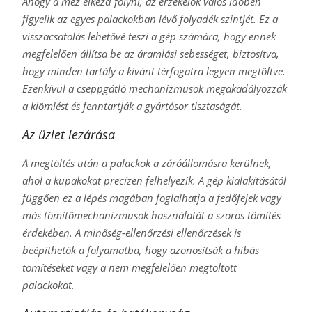
Ahogy a méz elkezd folyni, az érzékelők valós időben
figyelik az egyes palackokban lévő folyadék szintjét. Ez a
visszacsatolás lehetővé teszi a gép számára, hogy ennek
megfelelően állítsa be az áramlási sebességet, biztosítva,
hogy minden tartály a kívánt térfogatra legyen megtöltve.
Ezenkívül a cseppgátló mechanizmusok megakadályozzák
a kiömlést és fenntartják a gyártósor tisztaságát.
Az üzlet lezárása
A megtöltés után a palackok a záróállomásra kerülnek,
ahol a kupakokat precízen felhelyezik. A gép kialakításától
függően ez a lépés magában foglalhatja a fedőfejek vagy
más tömítőmechanizmusok használatát a szoros tömítés
érdekében. A minőség-ellenőrzési ellenőrzések is
beépíthetők a folyamatba, hogy azonosítsák a hibás
tömítéseket vagy a nem megfelelően megtöltött
palackokat.