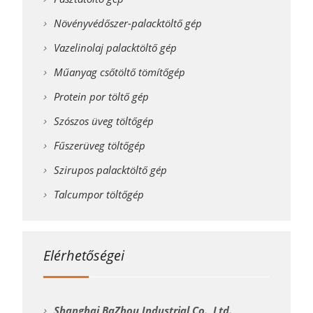
Növényvédőszer-palacktöltő gép
Vazelinolaj palacktöltő gép
Műanyag csőtöltő tömítőgép
Protein por töltő gép
Szószos üveg töltőgép
Fűszerüveg töltőgép
Szirupos palacktöltő gép
Talcumpor töltőgép
Elérhetőségei
Shanghai BaZhou Industrial Co., Ltd.