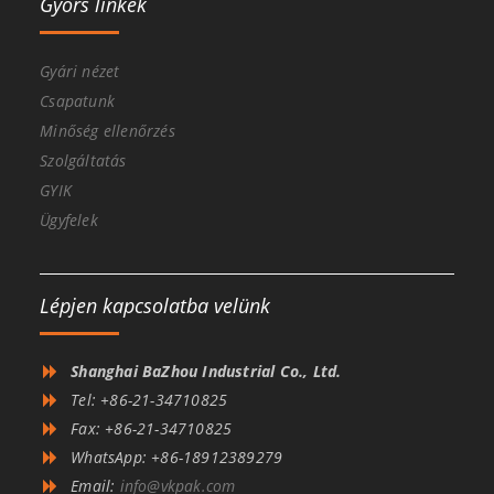
Gyors linkek
Gyári nézet
Csapatunk
Minőség ellenőrzés
Szolgáltatás
GYIK
Ügyfelek
Lépjen kapcsolatba velünk
Shanghai BaZhou Industrial Co., Ltd.
Tel: +86-21-34710825
Fax: +86-21-34710825
WhatsApp: +86-18912389279
Email:
info@vkpak.com