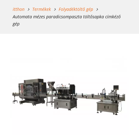
itthon
Termékek
Folyadéktöltő gép
Automata mézes paradicsompaszta töltősapka címkéző
gép