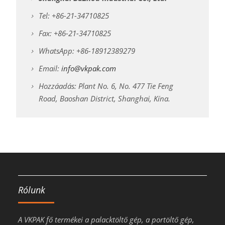
Tel: +86-21-34710825
Fax: +86-21-34710825
WhatsApp: +86-18912389279
Email:
info@vkpak.com
Hozzáadás: Plant No. 6, No. 477 Tie Feng
Road, Baoshan District, Shanghai, Kína.
Rólunk
A VKPAK fő termékei a palacktöltő gép, a portöltő gép,