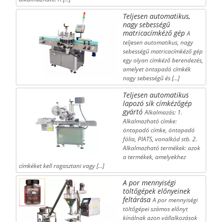
Teljesen automatikus,
nagy sebességű
matricacímkéző gép
A
teljesen automatikus, nagy
sebességű matricacímkéző gép
egy olyan címkéző berendezés,
amelyet öntapadó címkék
nagy sebességű és […]
Teljesen automatikus
lapozó sík címkézőgép
gyártó
Alkalmazás: 1.
Alkalmazható címke:
öntapadó címke, öntapadó
fólia, PIATS, vonalkód stb. 2.
Alkalmazható termékek: azok
a termékek, amelyekhez
címkéket kell ragasztani vagy […]
A por mennyiségi
töltőgépek előnyeinek
feltárása
A por mennyiségi
töltőgépei számos előnyt
kínálnak azon vállalkozások