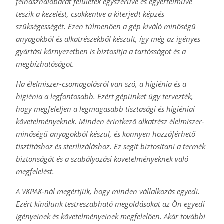
felhasználóbarát felületek egyszerűvé és egyértelművé
teszik a kezelést, csökkentve a kiterjedt képzés
szükségességét. Ezen túlmenően a gép kiváló minőségű
anyagokból és alkatrészekből készült, így még az igényes
gyártási környezetben is biztosítja a tartósságot és a
megbízhatóságot.
Ha élelmiszer-csomagolásról van szó, a higiénia és a
higiénia a legfontosabb. Ezért gépünket úgy tervezték,
hogy megfeleljen a legmagasabb tisztasági és higiéniai
követelményeknek. Minden érintkező alkatrész élelmiszer-
minőségű anyagokból készül, és könnyen hozzáférhető
tisztításhoz és sterilizáláshoz. Ez segít biztosítani a termék
biztonságát és a szabályozási követelményeknek való
megfelelést.
A VKPAK-nál megértjük, hogy minden vállalkozás egyedi.
Ezért kínálunk testreszabható megoldásokat az Ön egyedi
igényeinek és követelményeinek megfelelően. Akár további