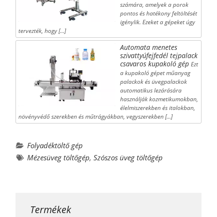
számára, amelyek a porok
pontos és hatékony feltöltését
igénylik. Ezeket a gépeket úgy
tervezték, hogy […]
Automata menetes
szivattyúfejfedél tejpalack
csavaros kupakoló gép
Ezt
a kupakoló gépet műanyag
palackok és üvegpalackok
automatikus lezárására
használják kozmetikumokban,
élelmiszerekben és italokban,
növényvédő szerekben és műtrágyákban, vegyszerekben […]
Folyadéktöltő gép
Mézesüveg töltőgép
,
Szószos üveg töltőgép
Termékek