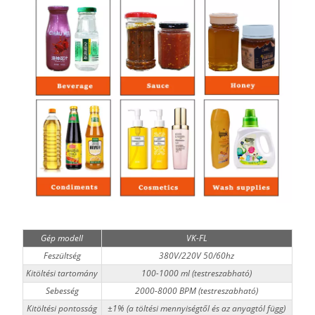
Gép modell
VK-FL
Feszültség
380V/220V 50/60hz
Kitöltési tartomány
100-1000 ml (testreszabható)
Sebesség
2000-8000 BPM (testreszabható)
Kitöltési pontosság
±1% (a töltési mennyiségtől és az anyagtól függ)