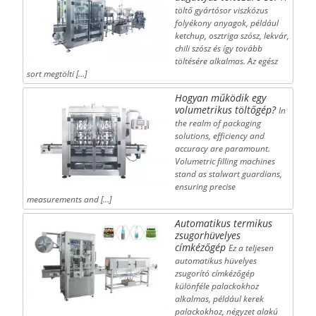
töltő gyártósor viszkózus
folyékony anyagok, például
ketchup, osztriga szósz, lekvár,
chili szósz és így tovább
töltésére alkalmas. Az egész
sort megtölti […]
Hogyan működik egy
volumetrikus töltőgép?
In
the realm of packaging
solutions, efficiency and
accuracy are paramount.
Volumetric filling machines
stand as stalwart guardians,
ensuring precise
measurements and […]
Automatikus termikus
zsugorhüvelyes
címkézőgép
Ez a teljesen
automatikus hüvelyes
zsugorító címkézőgép
különféle palackokhoz
alkalmas, például kerek
palackokhoz, négyzet alakú