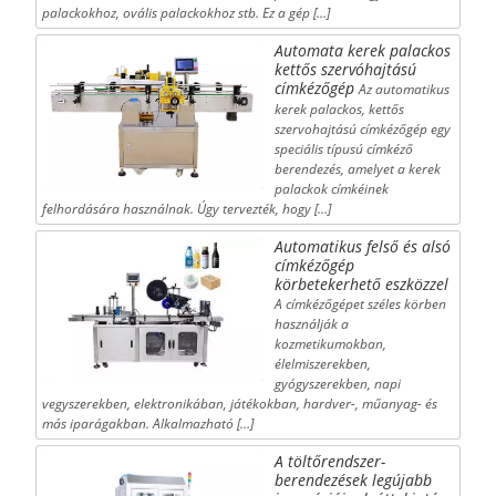
palackokhoz, ovális palackokhoz stb. Ez a gép […]
Automata kerek palackos
kettős szervóhajtású
címkézőgép
Az automatikus
kerek palackos, kettős
szervohajtású címkézőgép egy
speciális típusú címkéző
berendezés, amelyet a kerek
palackok címkéinek
felhordására használnak. Úgy tervezték, hogy […]
Automatikus felső és alsó
címkézőgép
körbetekerhető eszközzel
A címkézőgépet széles körben
használják a
kozmetikumokban,
élelmiszerekben,
gyógyszerekben, napi
vegyszerekben, elektronikában, játékokban, hardver-, műanyag- és
más iparágakban. Alkalmazható […]
A töltőrendszer-
berendezések legújabb