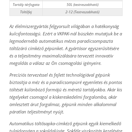
Tartály térfogata
50L (testreszabható)
Töltőfej
2-12 (Testreszabható)
Az élelmiszergyártás felgyorsult világában a hatékonyság
kulcsfontosságú. Ezért a VKPAK-nál büszkén mutatjuk be a
legmodernebb automatikus mézes paradicsompaszta
töltőzáró címkéző gépünket. A gyártósor egyszerűsítésére
és a teljesítmény maximalizálására tervezett innovatív
megoldás a válasz az Ön csomagolási igényeire.
Precíziós tervezéssel és fejlett technológiával gépünk
biztosítja a méz és a paradicsompüré egyenletes és pontos
töltését különböző formájú és méretű tartályokba. Akár kis
tégelyeket csomagol a kiskereskedelmi forgalomba, akár
ömlesztett árut forgalmaz, gépünk minden alkalommal
páratlan teljesítményt nyújt.
Automatikus töltősapka-címkéző gépünk egyik kiemelkedő
tulajdonsága a sokoldalúság. Sokféle viszkozitás kezelésére