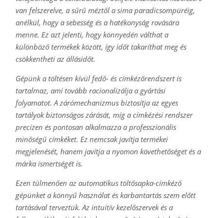
van felszerelve, a sűrű méztől a sima paradicsompüréig,
anélkül, hogy a sebesség és a hatékonyság rovására
menne. Ez azt jelenti, hogy könnyedén válthat a
különböző termékek között, így időt takaríthat meg és
csökkentheti az állásidőt.
Gépünk a töltésen kívül fedő- és címkézőrendszert is
tartalmaz, ami tovább racionalizálja a gyártási
folyamatot. A zárómechanizmus biztosítja az egyes
tartályok biztonságos zárását, míg a címkézési rendszer
precízen és pontosan alkalmazza a professzionális
minőségű címkéket. Ez nemcsak javítja termékei
megjelenését, hanem javítja a nyomon követhetőséget és a
márka ismertségét is.
Ezen túlmenően az automatikus töltősapka-címkéző
gépünket a könnyű használat és karbantartás szem előtt
tartásával terveztük. Az intuitív kezelőszervek és a