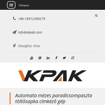
Főmenü
Ugrás
+86-18912389279
a
tartalomra
info@vkpak.com
Shanghai, Kína
Youtube
Pinterest
Linkedin
Facebook
Twitter
Instagram
Automata mézes paradicsompaszta
töltősapka címkéző gép