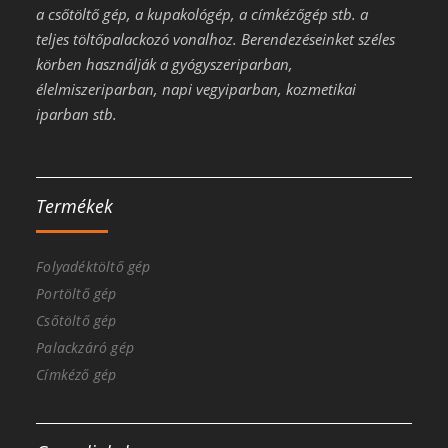
a csőtöltő gép, a kupakológép, a címkézőgép stb. a
teljes töltőpalackozó vonalhoz. Berendezéseinket széles
körben használják a gyógyszeriparban,
élelmiszeriparban, napi vegyiparban, kozmetikai
iparban stb.
Termékek
Folyadéktöltő gép
Portöltő gép
Csőtöltő gép
Palackzáró gép
Címkéző gép