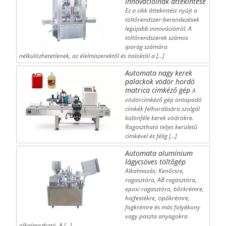
innovációinak áttekintése
Ez a cikk áttekintést nyújt a
töltőrendszer-berendezések
legújabb innovációiról. A
töltőrendszerek számos
iparág számára
nélkülözhetetlenek, az élelmiszerektől és italoktól a […]
Automata nagy kerek
palackok vödör hordó
matrica címkéző gép
A
vödörcímkéző gép öntapadó
címkék felhordására szolgál
különféle kerek vödrökre.
Ragasztható teljes kerületű
címkével és félig […]
Automata alumínium
lágycsöves töltőgép
Alkalmazás: Kenőcsre,
ragasztóra, AB ragasztóra,
epoxi ragasztóra, bőrkrémre,
hajfestékre, cipőkrémre,
fogkrémre és más folyékony
vagy paszta anyagokra
alkalmazható. A […]