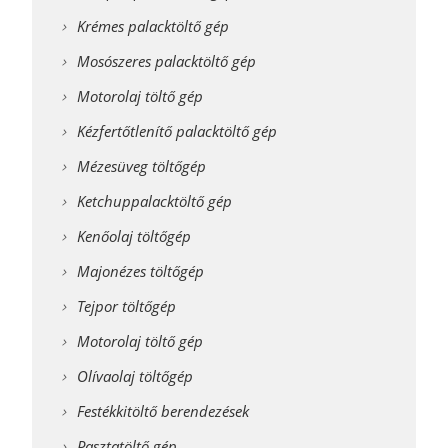
Krémes palacktöltő gép
Mosószeres palacktöltő gép
Motorolaj töltő gép
Kézfertőtlenítő palacktöltő gép
Mézesüveg töltőgép
Ketchuppalacktöltő gép
Kenőolaj töltőgép
Majonézes töltőgép
Tejpor töltőgép
Motorolaj töltő gép
Olívaolaj töltőgép
Festékkitöltő berendezések
Pasztatöltő gép