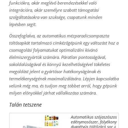
funkciókra, akár meglévő berendezésekkel való
integrációra, akár személyre szabott támogatási
szolgáltatásokra van szüksége, csapatunk minden
lépésben segít.
Összefoglalva, az automatikus mézparadicsompaszta
töltősapkát tartalmazó címkézőgépünk egy változást hoz a
csomagolási folyamatukat optimalizálni kívánó
élelmiszergyártók számára. Páratlan pontosságával,
sokoldalúságával és könnyű kezelhetőségével tökéletes
megoldást jelent a gyártósor hatékonyságának és
termelékenységének maximalizálására. Lépjen kapcsolatba
velünk még ma, és tudjon meg többet arról, hogy gépünk
milyen előnyökkel járhat vállalkozása számára.
Talán tetszene
Automatikus szójaszószos
edénymosószer, folyékony
dugattyús töltőzáró sor
A