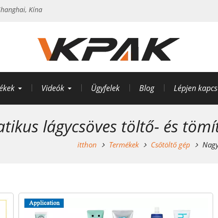
hanghai, Kína
ékek
Videók
Ügyfelek
Blog
Lépjen kapcs
ikus lágycsöves töltő- és töm
itthon
Termékek
Csőtöltő gép
Nagy