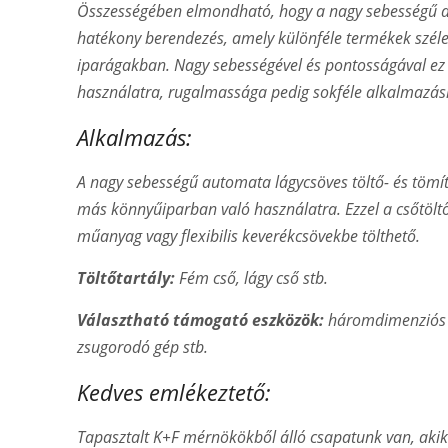
Összességében elmondható, hogy a nagy sebességű au
hatékony berendezés, amely különféle termékek széles
iparágakban. Nagy sebességével és pontosságával ez 
használatra, rugalmassága pedig sokféle alkalmazásr
Alkalmazás:
A nagy sebességű automata lágycsöves töltő- és tömítő
más könnyűiparban való használatra. Ezzel a csőtöltő
műanyag vagy flexibilis keverékcsövekbe tölthető.
Töltőtartály:
Fém cső, lágy cső stb.
Választható támogató eszközök:
háromdimenziós c
zsugorodó gép stb.
Kedves emlékeztető:
Tapasztalt K+F mérnökökből álló csapatunk van, aki