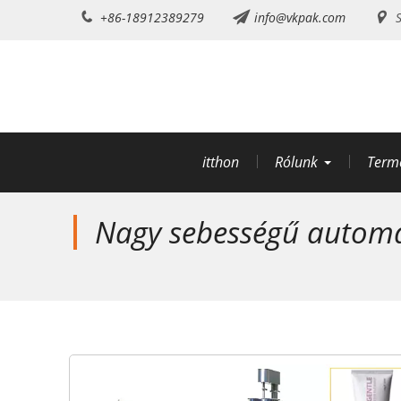
Ugrás
+86-18912389279
info@vkpak.com
S
a
tartalomra
itthon
Rólunk
Term
Nagy sebességű automat