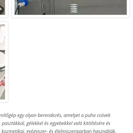
ömítőgép egy olyan berendezés, amelyet a puha csövek
pasztákkal, gélekkel és egyebekkel való kitöltésére és
 kozmetikai, gyógyszer- és élelmiszeriparban használják.