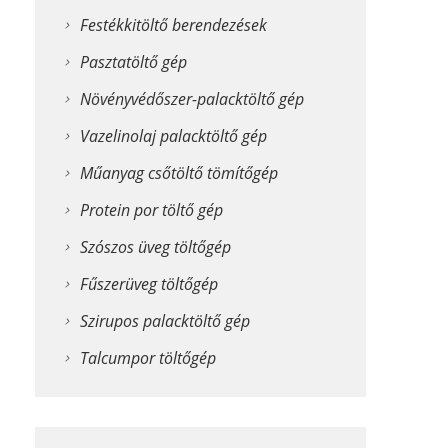
Festékkitöltő berendezések
Pasztatöltő gép
Növényvédőszer-palacktöltő gép
Vazelinolaj palacktöltő gép
Műanyag csőtöltő tömítőgép
Protein por töltő gép
Szószos üveg töltőgép
Fűszerüveg töltőgép
Szirupos palacktöltő gép
Talcumpor töltőgép