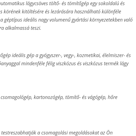
tomatikus lágycsöves töltő- és tömítőgép egy sokoldalú és
 körének kitöltésére és lezárására használható különféle
a géptípus ideális nagy volumenű gyártási környezetekben való
a alkalmassá teszi.
gép ideális gép a gyógyszer-, vegy-, kozmetikai, élelmiszer- és
anyaggal mindenféle félig viszkózus és viszkózus termék lágy
somagológép, kartonozógép, tömítő- és vágógép, hőre
k testreszabhatják a csomagolási megoldásokat az Ön