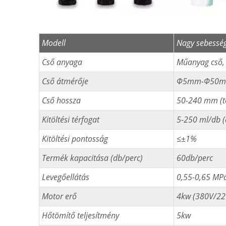
Modell
Nagy sebesség
Cső anyaga
Műanyag cső, 
Cső átmérője
Φ5mm-Φ50
Cső hossza
50-240 mm (t
Kitöltési térfogat
5-250 ml/db (á
Kitöltési pontosság
≤±1%
Termék kapacitása (db/perc)
60db/perc
Levegőellátás
0,55-0,65 MP
Motor erő
4kw (380V/22
Hőtömítő teljesítmény
5kw