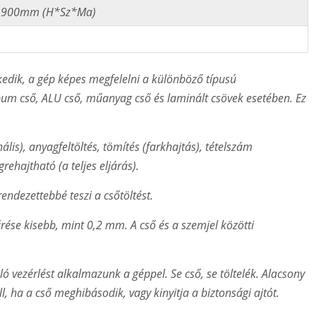
1900mm (H*Sz*Ma)
kedik, a gép képes megfelelni a különböző típusú
um cső, ALU cső, műanyag cső és laminált csövek esetében. Ez
ális), anyagfeltöltés, tömítés (farkhajtás), tételszám
ehajtható (a teljes eljárás).
endezettebbé teszi a csőtöltést.
rése kisebb, mint 0,2 mm. A cső és a szemjel közötti
ó vezérlést alkalmazunk a géppel. Se cső, se töltelék. Alacsony
, ha a cső meghibásodik, vagy kinyitja a biztonsági ajtót.