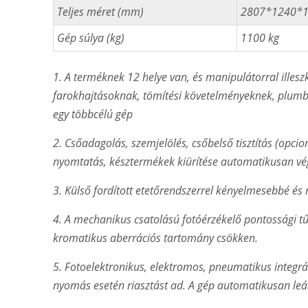
Teljes méret (mm)
2807*1240*
Gép súlya (kg)
1100 kg
1. A terméknek 12 helye van, és manipulátorral illesz
farokhajtásoknak, tömítési követelményeknek, plumb
egy többcélú gép
2. Csőadagolás, szemjelölés, csőbelső tisztítás (opcion
nyomtatás, késztermékek kiürítése automatikusan végr
3. Külső fordított etetőrendszerrel kényelmesebbé és r
4. A mechanikus csatolású fotóérzékelő pontossági tű
kromatikus aberrációs tartomány csökken.
5. Fotoelektronikus, elektromos, pneumatikus integrál
nyomás esetén riasztást ad. A gép automatikusan leáll