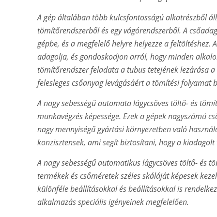
A gép általában több kulcsfontosságú alkatrészből áll
tömítőrendszerből és egy vágórendszerből. A csőadagol
gépbe, és a megfelelő helyre helyezze a feltöltéshez.
adagolja, és gondoskodjon arról, hogy minden alkal
tömítőrendszer feladata a tubus tetejének lezárása a
felesleges csőanyag levágásáért a tömítési folyamat b
A nagy sebességű automata lágycsöves töltő- és tömí
munkavégzés képessége. Ezek a gépek nagyszámú csövet
nagy mennyiségű gyártási környezetben való használa
konzisztensek, ami segít biztosítani, hogy a kiadagol
A nagy sebességű automatikus lágycsöves töltő- és t
termékek és csőméretek széles skáláját képesek kez
különféle beállításokkal és beállításokkal is rendelk
alkalmazás speciális igényeinek megfelelően.