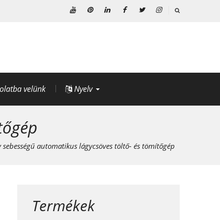
Youtube
Pinterest
Linkedin
Facebook
Twitter
Instagram
olatba velünk
Nyelv
ítőgép
 sebességű automatikus lágycsöves töltő- és tömítőgép
Termékek