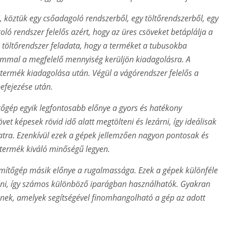
, köztük egy csőadagoló rendszerből, egy töltőrendszerből, egy
ó rendszer felelős azért, hogy az üres csöveket betáplálja a
 A töltőrendszer feladata, hogy a terméket a tubusokba
ommal a megfelelő mennyiség kerüljön kiadagolásra. A
 termék kiadagolása után. Végül a vágórendszer felelős a
efejezése után.
tőgép egyik legfontosabb előnye a gyors és hatékony
 képesek rövid idő alatt megtölteni és lezárni, így ideálisak
tra. Ezenkívül ezek a gépek jellemzően nagyon pontosak és
t termék kiváló minőségű legyen.
ömítőgép másik előnye a rugalmassága. Ezek a gépek különféle
elni, így számos különböző iparágban használhatók. Gyakran
eznek, amelyek segítségével finomhangolható a gép az adott