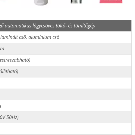
ű automatikus lágycsöves töltő- és tömítőgép
laminált cső, alumínium cső
mm
estreszabható)
llítható)
a
0V 50Hz)