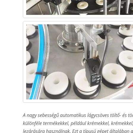
A nagy sebességű automatikus lágycsöves töltő- és t
különféle termékekkel, például krémekkel, krémekkel, 
lezárására használnak. Ezt a típusú gépet általában a