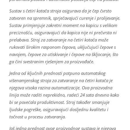
Sustav s četiri kotača stroja osigurava da je čep čvrsto
zatvoren na spremnik, sprječavajući curenje i prolijevanje.
Sustav primjenjuje zakretni moment na kapicu s velikom
preciznošću, osiguravajući da kapica nije ni prečvrsta ni
prelabava. Stroj za zatvaranje na četiri kotača može
rukovati širokim rasponom čepova, uključujući čepove s
navojem, čepove za utiskivanje i čepove na škljocanje, što
ga čini svestranim rješenjem za proizvođače.
Jedna od ključnih prednosti potpuno automatskog
višenamjenskog stroja za zatvaranje na četiri kotača je
njegova visoka razina automatizacije. Ova proizvodna
linija može raditi neprekidno, radeći 24 sata dnevno kako
bi se povećala produktivnost. Stroj također smanjuje
ljudske pogreške, osiguravajući dosljednu kvalitetu i
točnost u procesu zatvaranja.
Još jedna prednost ovog proizvodnog sustava je njegova