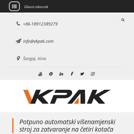
Glavni izbornik
Preskoči
+86-18912389279
na
sadržaj
info@vkpak.com
Šangaj, Kina
Youtube
Pinterest
Linkedin
Facebook
Cvrkut
Instagram
Potpuno automatski višenamjenski
stroj za zatvaranje na četiri kotača