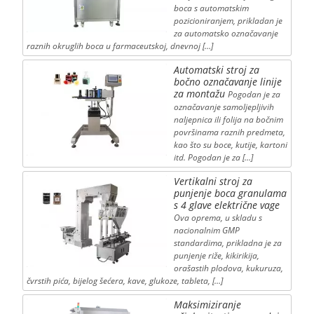
boca s automatskim
pozicioniranjem, prikladan je
za automatsko označavanje
raznih okruglih boca u farmaceutskoj, dnevnoj […]
Automatski stroj za
bočno označavanje linije
za montažu
Pogodan je za
označavanje samoljepljivih
naljepnica ili folija na bočnim
površinama raznih predmeta,
kao što su boce, kutije, kartoni
itd. Pogodan je za […]
Vertikalni stroj za
punjenje boca granulama
s 4 glave električne vage
Ova oprema, u skladu s
nacionalnim GMP
standardima, prikladna je za
punjenje riže, kikirikija,
orašastih plodova, kukuruza,
čvrstih pića, bijelog šećera, kave, glukoze, tableta, […]
Maksimiziranje