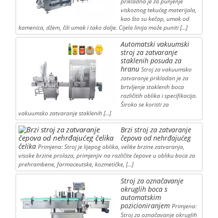
prikladna je za punjenje
viskoznog tekućeg materijala,
kao što su kečap, umak od
kamenica, džem, čili umak i tako dalje. Cijela linija može puniti […]
Automatski vakuumski
stroj za zatvaranje
staklenih posuda za
hranu
Stroj za vakuumsko
zatvaranje prikladan je za
brtvljenje staklenih boca
različitih oblika i specifikacija.
Široko se koristi za
vakuumsko zatvaranje staklenih […]
Brzi stroj za zatvaranje
čepova od nehrđajućeg
čelika
Primjena: Stroj je lijepog oblika, velike brzine zatvaranja,
visoke brzine prolaza, primjenjiv na različite čepove u obliku boca za
prehrambene, farmaceutske, kozmetičke, […]
Stroj za označavanje
okruglih boca s
automatskim
pozicioniranjem
Primjena:
Stroj za označavanje okruglih