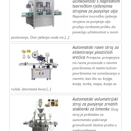
učinkovitosti s naprednim
tvorničkim rješenjima
strojeva za punjenje ulja
Napredna tvornička rješenja
strojeva za punjenje ulja
pružaju tvrtkama priliku da
povećaju učinkovitost u svom
poslovanju. Ova rješenja nude niz […]
Automatski ravni stroj za
etiketiranje plastičnih
vrećica
Primjena: primjenjivo
na razne proizvode s ravnim
površinama ili malim lučnim
površinama na označavanju u
ravnini, kao što su: knjige,
kutije, torbe, mape, kutije za
ručak, četvrtasta boca […]
Automatski volumetrijski
stroj za punjenje zrnatih
staklenki za limenke
Ovaj
stroj je prikladan za
automatsko pakiranje
granuliranih čestica praha u
prehrambenim,