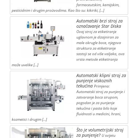
farmaceutskim, kemijskim,
pesticidnim i drugim proizvodima. Kao što su: kikiriki, […]
Automatski brzi stroj za
označavanje Star Diska
Ovaj stroj za etiketiranje
uglavnom je dizajniran za
male okrugle boce, njegova
struktura za etiketiranje
sastoji se od više valjaka, ova
vrsta metode etiketiranja
može uvelike […]
Automatski klipni stroj za
punjenje viskoznih
tekućina
Primjena:
Automatski stroj za punjenje i
zatvaranje boca sirupom,
pogodan je za punjenje
tekućina i pasta bilo koje
fluidnosti u medicini, hrani,
kozmetici i drugim […]
Što je volumetrijski stroj
za punjenje?
U svijetu