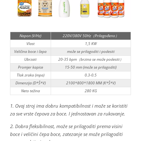
Napon (V/Hz)
220V/380V 50Hz（Prilagođeno）
Vlast
1,5 KW
Veličina boce i čepa
može se prilagoditi i podesiti
Ubrzati
20-35 bpm（brzina se može podesiti）
Promjer kapice
15-50 mm (može se prilagoditi)
Tlak zraka (mpa)
0.3-0.5
Dimenzija (D*Š*V)
2100*800*1800 MM (K*Š*V)
Neto težina
280 KG
1. Ovaj stroj ima dobru kompatibilnost i može se koristiti
za sve vrste čepova za boce. I jednostavan za rukovanje.
2. Dobra fleksibilnost, može se prilagoditi prema visini
boce i veličini čepa boce, zatezanje se može prilagoditi