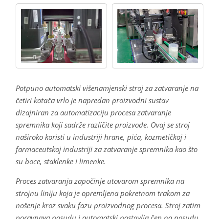
Potpuno automatski višenamjenski stroj za zatvaranje na
četiri kotača vrlo je napredan proizvodni sustav
dizajniran za automatizaciju procesa zatvaranje
spremnika koji sadrže različite proizvode. Ovaj se stroj
naširoko koristi u industriji hrane, pića, kozmetičkoj i
farmaceutskoj industriji za zatvaranje spremnika kao što
su boce, staklenke i limenke.
Proces zatvaranja započinje utovarom spremnika na
strojnu liniju koja je opremljena pokretnom trakom za
nošenje kroz svaku fazu proizvodnog procesa. Stroj zatim
poravnava posudu i automatski postavlja čep na posudu.