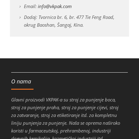
Email:
info@vkpak.com
Dodaj: Tvornica br. 6, br. 477 Tie Feng Road,
okrug Baoshan, Šangaj, Kina.
O nama
Glavni proizvodi VKPAK-a su stroj za punjenje boca,
stroj za punjenje praha, stroj za punjenje cijevi, stroj
za zatvaranje, stroj za etiketiranje itd. za kompletnu
liniju punjenja za punjenje. Naša se oprema naširoko
koristi u farmaceutskoj, prehrambenoj, industriji
dnevnih kemikalija, kozmetičkoj industriji itd.