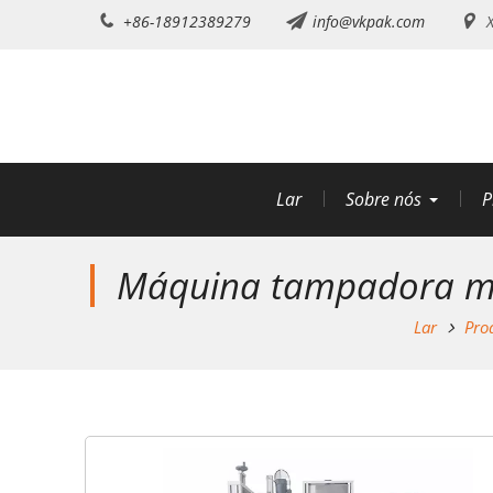
Ir
+86-18912389279
info@vkpak.com
X
para
o
conteúdo
Lar
Sobre nós
P
Máquina tampadora mul
Lar
Pro