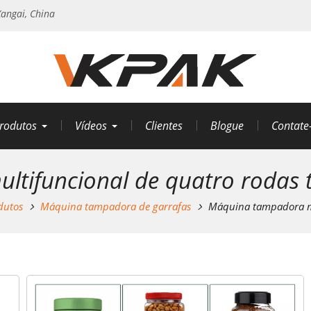
angai, China
rodutos
Vídeos
Clientes
Blogue
Contate
tifuncional de quatro rodas 
dutos
Máquina tampadora de garrafas
Máquina tampadora mu