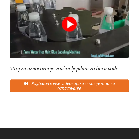
Stroj za označavanje vrućim ljepilom za bocu vode
Pogledajte više videozapisa o strojevima za
označavanje