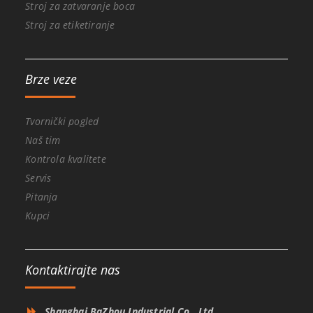
Stroj za zatvaranje boca
Stroj za etiketiranje
Brze veze
Tvornički pogled
Naš tim
Kontrola kvalitete
Servis
Pitanja
Kupci
Kontaktirajte nas
Shanghai BaZhou Industrial Co., Ltd.