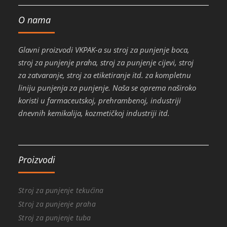
O nama
Glavni proizvodi VKPAK-a su stroj za punjenje boca,
stroj za punjenje praha, stroj za punjenje cijevi, stroj
za zatvaranje, stroj za etiketiranje itd. za kompletnu
liniju punjenja za punjenje. Naša se oprema naširoko
koristi u farmaceutskoj, prehrambenoj, industriji
dnevnih kemikalija, kozmetičkoj industriji itd.
Proizvodi
Stroj za punjenje tekućina
Stroj za punjenje praha
Stroj za punjenje tuba