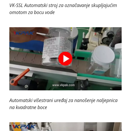
VK-SSL Automatski stroj za označavanje skupljajućim
omotom za bocu vode
Automatski višestrani uređaj za nanošenje naljepnica
na kvadratne boce