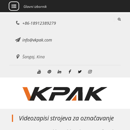
Glavni izbornik
Preskoči
+86-18912389279
na
sadržaj
info@vkpak.com
Šangaj, Kina
Youtube
Pinterest
Linkedin
Facebook
Cvrkut
Instagram
Videozapisi strojeva za označavanje