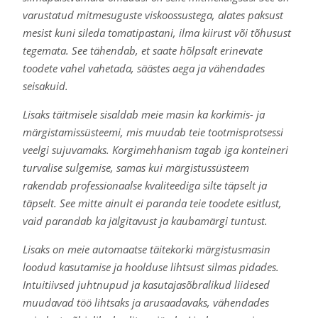
varustatud mitmesuguste viskoossustega, alates paksust
mesist kuni sileda tomatipastani, ilma kiirust või tõhusust
tegemata. See tähendab, et saate hõlpsalt erinevate
toodete vahel vahetada, säästes aega ja vähendades
seisakuid.
Lisaks täitmisele sisaldab meie masin ka korkimis- ja
märgistamissüsteemi, mis muudab teie tootmisprotsessi
veelgi sujuvamaks. Korgimehhanism tagab iga konteineri
turvalise sulgemise, samas kui märgistussüsteem
rakendab professionaalse kvaliteediga silte täpselt ja
täpselt. See mitte ainult ei paranda teie toodete esitlust,
vaid parandab ka jälgitavust ja kaubamärgi tuntust.
Lisaks on meie automaatse täitekorki märgistusmasin
loodud kasutamise ja hoolduse lihtsust silmas pidades.
Intuitiivsed juhtnupud ja kasutajasõbralikud liidesed
muudavad töö lihtsaks ja arusaadavaks, vähendades