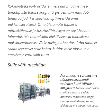
Kokkuvõtteks võib öelda, et meie automaatne mee-
tomatipasta täidise korgi märgistusmasin muudab
toidutootjad, kes soovivad optimeerida oma
pakkimisprotsessi. Oma ületamatu täpsuse,
mitmekülgsuse ja kasutuslihtsusega on see ideaalne
lahendus teie tootmisliini efektiivsuse ja tootlikkuse
maksimeerimiseks. Võtke meiega ühendust juba täna, et
saada lisateavet selle kohta, kuidas meie masin teie
ettevõttele kasu võib tuua.
Sulle võib meeldida
Automaatne sojakastme
nõudepesuvahendi
vedeliku kolvi täitmise
korgitoru
Täidise tootmisliin
sobib viskoosse vedela
materjali täitmiseks, nagu
ketšup, austrikaste, moos,
tšillikaste jne. Kogu rida saab