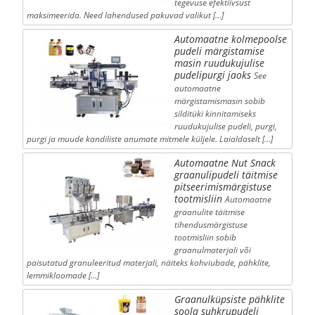
tegevuse efektiivsust
maksimeerida. Need lahendused pakuvad valikut […]
Automaatne kolmepoolse
pudeli märgistamise
masin ruudukujulise
pudelipurgi jaoks
See
automaatne
märgistamismasin sobib
silditüki kinnitamiseks
ruudukujulise pudeli, purgi,
purgi ja muude kandiliste anumate mitmele küljele. Laialdaselt […]
Automaatne Nut Snack
graanulipudeli täitmise
pitseerimismärgistuse
tootmisliin
Automaatne
graanulite täitmise
tihendusmärgistuse
tootmisliin sobib
graanulmaterjali või
paisutatud granuleeritud materjali, näiteks kohviubade, pähklite,
lemmikloomade […]
Graanulküpsiste pähklite
soola suhkrupudeli