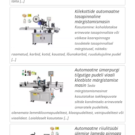
täita […]
Kilekottide automaatne
tasapinnaline
märgistamismasin
Kasutamine: kohaldatakse
erinevate tasapinnaliste või
väikese kaarepinnaga
toodetele tasapinnalisel
märgistusel, näiteks:
raamatud, karbid, kotid, kaustad, lõunakarbid, ruudukujuline pudel
[…]
Automaatne ümarpurgi
tilgutiga pudeli viaali
kleebiste märgistamise
masin
Seda
märgistamismasinat
kasutatakse isekleepuvate
siltide kandmiseks erinevatele
ümaratele pudelitele,
olenemata lemmikloomapudelitest, klaaspudelitest, veinipudelitest või
viaalidest. Laialdaselt kasutatav […]
Automaatne riiulitüübi
ülemise lameda pinnaga