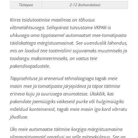
Täitepea
2-12 (kohandatav)
Kiires toidutootmise maailmas on tõhusus
võtmetähtsusega. Sellepärast tutvustame VKPAK-is
uhkusega oma tipptasemel automaatset mee-tomatipasta
täidiskattega märgistusmasinat. See uuenduslik lahendus,
mis on loodud teie tootmisliini sujuvamaks muutmiseks ja
toodangu maksimeerimiseks, on vastus teie
pakendivajadustele.
Täppisehituse ja arenenud tehnoloogiaga tagab meie
masin mee ja tomatipasta järjepideva ja täpse täitmise
erineva kuju ja suurusega anumatesse. Ükskõik, kas
pakendate jaemüügiks väikeseid purke või hulgimüügiks
mõeldud konteinereid, tagab meie masin iga kord võrratu
jõudluse.
Üks meie automaatse täitmise korgiga märgistusmasina
silmapaistvamaid omadusi on selle mitmekülgsus. See on