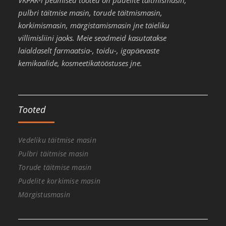
pulbri täitmise masin, torude täitmismasin,
korkimismasin, märgistamismasin jne täieliku
villimisliini jaoks. Meie seadmeid kasutatakse
laialdaselt farmaatsia-, toidu-, igapäevaste
kemikaalide, kosmeetikatööstuses jne.
Tooted
Vedeliku täitmise masin
Pulbri täitmise masin
Torude täitmise masin
Pudelite korkimise masin
Märgistusmasin