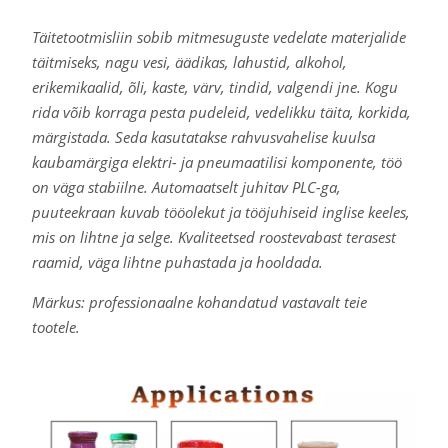
Täitetootmisliin sobib mitmesuguste vedelate materjalide
täitmiseks, nagu vesi, äädikas, lahustid, alkohol,
erikemikaalid, õli, kaste, värv, tindid, valgendi jne. Kogu
rida võib korraga pesta pudeleid, vedelikku täita, korkida,
märgistada. Seda kasutatakse rahvusvahelise kuulsa
kaubamärgiga elektri- ja pneumaatilisi komponente, töö
on väga stabiilne. Automaatselt juhitav PLC-ga,
puuteekraan kuvab tööolekut ja tööjuhiseid inglise keeles,
mis on lihtne ja selge. Kvaliteetsed roostevabast terasest
raamid, väga lihtne puhastada ja hooldada.
Märkus: professionaalne kohandatud vastavalt teie
tootele.