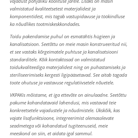
vajadust põhjaliku koolituse järele. Lisaks on masin
valmistatud kvaliteetsetest materjalidest ja
komponentidest, mis tagab vastupidavuse ja töökindluse
ka nõudlikes tootmiskeskkondades.
Toidu pakendamise puhul on esmatähtis hügieen ja
kanalisatsioon. Seetõttu on meie masin konstrueeritud nii,
et see vastaks kõrgeimatele puhtuse ja kanalisatsiooni
standarditele. Kõik kontaktosad on valmistatud
toidukvaliteediga materjalidest ning on puhastamiseks ja
steriliseerimiseks kergesti ligipääsetavad. See aitab tagada
toote ohutuse ja vastavuse regulatiivsetele nõuetele.
VKPAKis mõistame, et iga ettevõte on ainulaadne. Seetõttu
pakume kohandatavaid lahendusi, mis vastavad teie
konkreetsetele vajadustele ja nõudmistele. Ükskõik, kas
vajate lisafunktsioone, integreerimist olemasolevate
seadmetega või kohandatud tugiteenuseid, meie
meeskond on siin, et aidata igal sammul.