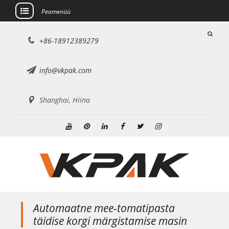
Peamenüü
Mine
+86-18912389279
sisu
juurde
info@vkpak.com
Shanghai, Hiina
Youtube
Pinterest
Linkedin
Facebook
Twitter
Instagram
Automaatne mee-tomatipasta
täidise korgi märgistamise masin