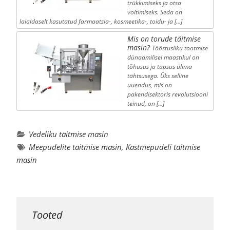
trükkimiseks ja otsa
voltimiseks. Seda on
laialdaselt kasutatud farmaatsia-, kosmeetika-, toidu- ja […]
Mis on torude täitmise
masin?
Tööstusliku tootmise
dünaamilisel maastikul on
tõhusus ja täpsus ülima
tähtsusega. Üks selline
uuendus, mis on
pakendisektoris revolutsiooni
teinud, on […]
Vedeliku täitmise masin
Meepudelite täitmise masin
,
Kastmepudeli täitmise
masin
Tooted