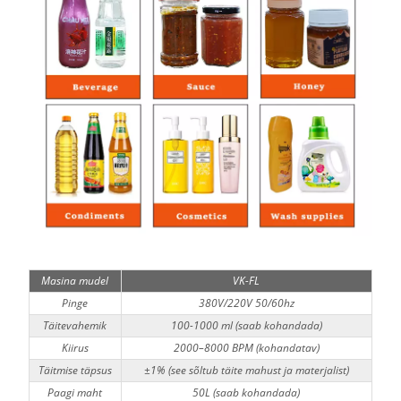
Masina mudel
VK-FL
Pinge
380V/220V 50/60hz
Täitevahemik
100-1000 ml (saab kohandada)
Kiirus
2000–8000 BPM (kohandatav)
Täitmise täpsus
±1% (see sõltub täite mahust ja materjalist)
Paagi maht
50L (saab kohandada)