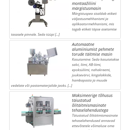
montaažiliini
märgistusmasin
Märgistuspea sisaldab etiketi
väljastusmehhanismi ja
aplikaatormehhanismi, mis
tagab etiketi täpse asetamise
tasasele pinnale. Seda tüüpi […]
Automaatne
alumiiniumist pehmete
torude täitmise masin
Kasutamine: Seda kasutatakse
salvi, liimi, AB-liimi,
epoksüliimi, nahakreemi,
juuksevärvi, kingalakkide,
hambapasta ja muude
vedelate või pastamaterjalide jaoks. […]
Maksimeerige tõhusus
täiustatud
õlitäitmismasinate
tehaselahendustega
Täiustatud õlitäitmismasinate
tehaselahendused annavad
ettevõtetele võimaluse oma