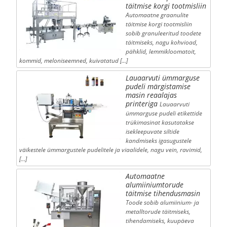
täitmise korgi tootmisliin
Automaatne graanulite
täitmise korgi tootmisliin
sobib granuleeritud toodete
täitmiseks, nagu kohvioad,
pähklid, lemmikloomatoit,
kommid, meloniseemned, kuivatatud […]
Lauaarvuti ümmarguse
pudeli märgistamise
masin reaalajas
printeriga
Lauaarvuti
ümmarguse pudeli etikettide
trükimasinat kasutatakse
isekleepuvate siltide
kandmiseks igasugustele
väikestele ümmargustele pudelitele ja viaalidele, nagu vein, ravimid,
[…]
Automaatne
alumiiniumtorude
täitmise tihendusmasin
Toode sobib alumiinium- ja
metalltorude täitmiseks,
tihendamiseks, kuupäeva