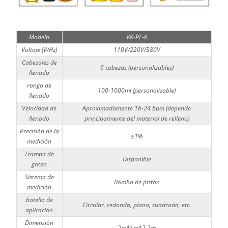
Modelo
VK-PF-6
Voltaje (V/Hz)
110V/220V/380V
Cabezales de
6 cabezas (personalizables)
llenado
rango de
100-1000ml (personalizable)
llenado
Velocidad de
Aproximadamente 16-24 bpm (depende
llenado
principalmente del material de relleno)
Precisión de la
±1%
medición
Trampa de
Disponible
goteo
Sistema de
Bomba de pistón
medición
botella de
Circular, redonda, plana, cuadrada, etc.
aplicación
Dimensión
2m*1m*2,2m