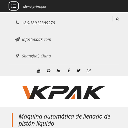
Menú principal
saltar
+86-18912389279
al
contenido
info@vkpak.com
Shanghai, China
YouTube
Pinterest
LinkedIn
Facebook
Gorjeo
Instagram
Máquina automática de llenado de
pistón líquido