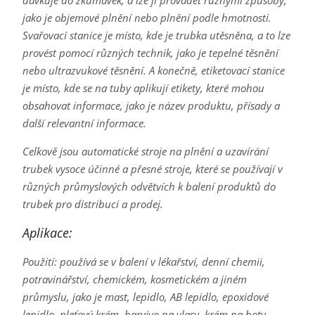
dávkuje do zkumavek, a lze ji provádět různými způsoby,
jako je objemové plnění nebo plnění podle hmotnosti.
Svařovací stanice je místo, kde je trubka utěsněna, a to lze
provést pomocí různých technik, jako je tepelné těsnění
nebo ultrazvukové těsnění. A konečně, etiketovací stanice
je místo, kde se na tuby aplikují etikety, které mohou
obsahovat informace, jako je název produktu, přísady a
další relevantní informace.
Celkově jsou automatické stroje na plnění a uzavírání
trubek vysoce účinné a přesné stroje, které se používají v
různých průmyslových odvětvích k balení produktů do
trubek pro distribuci a prodej.
Aplikace:
Použití: používá se v balení v lékařství, denní chemii,
potravinářství, chemickém, kosmetickém a jiném
průmyslu, jako je mast, lepidlo, AB lepidlo, epoxidové
lepidlo, pleťový krém, barvivo na vlasy, krém na boty,