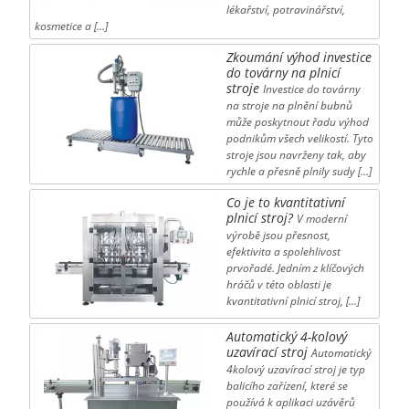
lékařství, potravinářství,
kosmetice a […]
Zkoumání výhod investice
do továrny na plnicí
stroje
Investice do továrny
na stroje na plnění bubnů
může poskytnout řadu výhod
podnikům všech velikostí. Tyto
stroje jsou navrženy tak, aby
rychle a přesně plnily sudy […]
Co je to kvantitativní
plnicí stroj?
V moderní
výrobě jsou přesnost,
efektivita a spolehlivost
prvořadé. Jedním z klíčových
hráčů v této oblasti je
kvantitativní plnicí stroj, […]
Automatický 4-kolový
uzavírací stroj
Automatický
4kolový uzavírací stroj je typ
balicího zařízení, které se
používá k aplikaci uzávěrů