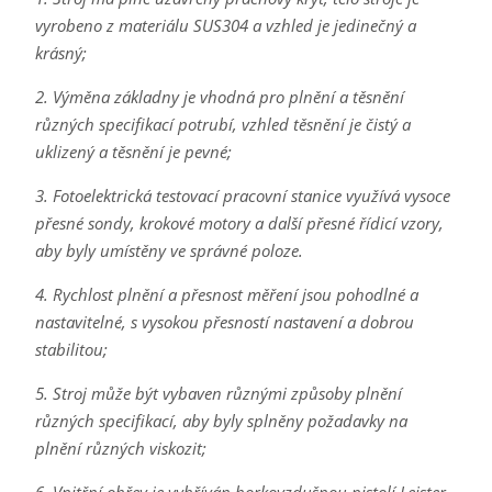
vyrobeno z materiálu SUS304 a vzhled je jedinečný a
krásný;
2. Výměna základny je vhodná pro plnění a těsnění
různých specifikací potrubí, vzhled těsnění je čistý a
uklizený a těsnění je pevné;
3. Fotoelektrická testovací pracovní stanice využívá vysoce
přesné sondy, krokové motory a další přesné řídicí vzory,
aby byly umístěny ve správné poloze.
4. Rychlost plnění a přesnost měření jsou pohodlné a
nastavitelné, s vysokou přesností nastavení a dobrou
stabilitou;
5. Stroj může být vybaven různými způsoby plnění
různých specifikací, aby byly splněny požadavky na
plnění různých viskozit;
6. Vnitřní ohřev je vyhříván horkovzdušnou pistolí Leister