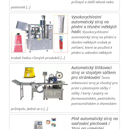
průmysl a další tekuté nebo
pastovité […]
Vysokorychlostní
automatický stroj na
plnění a těsnění měkkých
hadic
Vysokorychlostní
automatický stroj na plnění a
těsnění měkkých trubek je
zařízení, které se používá k
plnění a utěsnění měkkých
trubek řadou různých produktů […]
Automatický štítkovací
stroj se stojatým sáčkem
pro stránkování
Tento
etiketovací stroj je vhodný pro
práci s plastovými sáčky /
sáčky / karty / papíry ve
farmaceutickém, pesticidním,
potravinářském a chemickém
průmyslu. Jedná se o […]
Plně automatický stroj na
svařování plechovek /
Stroj na uzavírání