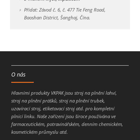
Přidat: Závod č. 6, č. 477 Tie Feng Road,
Baoshan District, Šanghaj, Čína.
O nás
Hlavními produkty VKPAK jsou stroj na plnění lahví,
stroj na plnění prášků, stroj na plnění trubek,
uzavírací stroj, etiketovací stroj atd. pro kompletní
plnicí linku. Naše zařízení jsou široce používána ve
farmaceutickém, potravinářském, denním chemickém,
kosmetickém průmyslu atd.