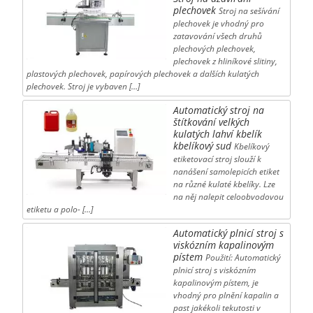
plechovek
Stroj na sešívání
plechovek je vhodný pro
zatavování všech druhů
plechových plechovek,
plechovek z hliníkové slitiny,
plastových plechovek, papírových plechovek a dalších kulatých
plechovek. Stroj je vybaven […]
Automatický stroj na
štítkování velkých
kulatých lahví kbelík
kbelíkový sud
Kbelíkový
etiketovací stroj slouží k
nanášení samolepicích etiket
na různé kulaté kbelíky. Lze
na něj nalepit celoobvodovou
etiketu a polo- […]
Automatický plnicí stroj s
viskózním kapalinovým
pístem
Použití: Automatický
plnicí stroj s viskózním
kapalinovým pístem, je
vhodný pro plnění kapalin a
past jakékoli tekutosti v