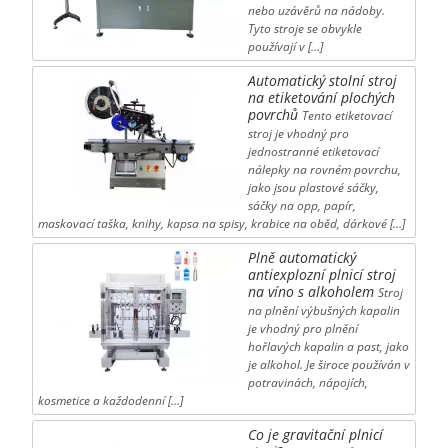
nebo uzávěrů na nádoby.
Tyto stroje se obvykle
používají v […]
Automatický stolní stroj
na etiketování plochých
povrchů
Tento etiketovací
stroj je vhodný pro
jednostranné etiketovací
nálepky na rovném povrchu,
jako jsou plastové sáčky,
sáčky na opp, papír,
maskovací taška, knihy, kapsa na spisy, krabice na oběd, dárkové […]
Plně automatický
antiexplozní plnicí stroj
na víno s alkoholem
Stroj
na plnění výbušných kapalin
je vhodný pro plnění
hořlavých kapalin a past, jako
je alkohol. Je široce používán v
potravinách, nápojích,
kosmetice a každodenní […]
Co je gravitační plnicí