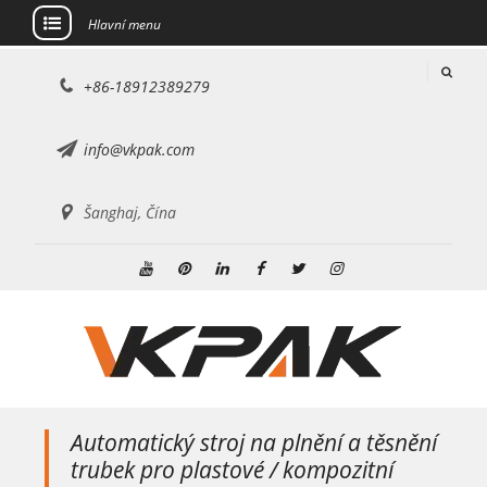
Hlavní menu
Přejít
+86-18912389279
na
obsah
info@vkpak.com
Šanghaj, Čína
Youtube
Pinterest
Linkedin
Facebook
Cvrlikání
Instagram
Automatický stroj na plnění a těsnění
trubek pro plastové / kompozitní