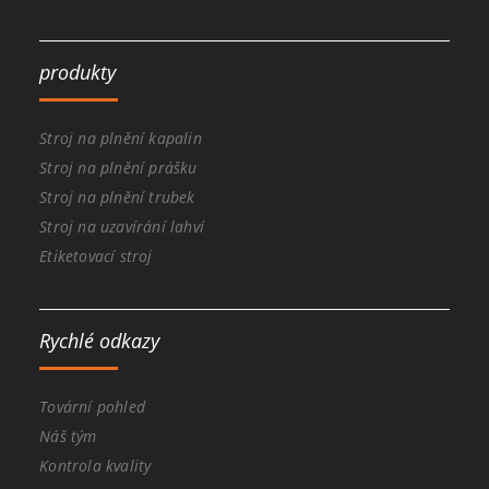
produkty
Stroj na plnění kapalin
Stroj na plnění prášku
Stroj na plnění trubek
Stroj na uzavírání lahví
Etiketovací stroj
Rychlé odkazy
Tovární pohled
Náš tým
Kontrola kvality