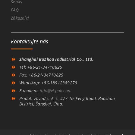
Servis
FAQ
Zákazníci
Kontaktujte nás
Shanghai BaZhou Industrial Co., Ltd.
Tel: +86-21-34710825
Fax: +86-21-34710825
WhatsApp: +86-18912389279
E-mailem:
info@vkpak.com
Přidat: Závod č. 6, č. 477 Tie Feng Road, Baoshan
District, Šanghaj, Čína.