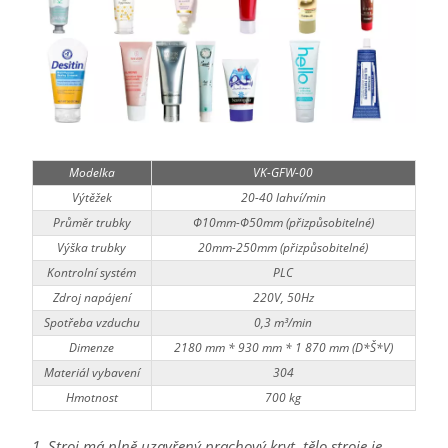
Modelka
VK-GFW-00
Výtěžek
20-40 lahví/min
Průměr trubky
Φ10mm-Φ50mm (přizpůsobitelné)
Výška trubky
20mm-250mm (přizpůsobitelné)
Kontrolní systém
PLC
Zdroj napájení
220V, 50Hz
Spotřeba vzduchu
0,3 m³/min
Dimenze
2180 mm * 930 mm * 1 870 mm (D*Š*V)
Materiál vybavení
304
Hmotnost
700 kg
1. Stroj má plně uzavřený prachový kryt, tělo stroje je