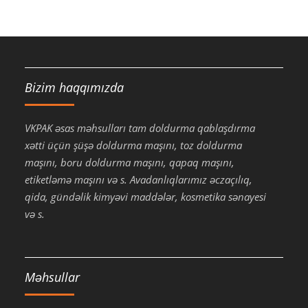
Bizim haqqımızda
VKPAK əsas məhsulları tam doldurma qablaşdırma
xətti üçün şüşə doldurma maşını, toz doldurma
maşını, boru doldurma maşını, qapaq maşını,
etiketləmə maşını və s. Avadanlıqlarımız əczaçılıq,
qida, gündəlik kimyəvi maddələr, kosmetika sənayesi
və s.
Məhsullar