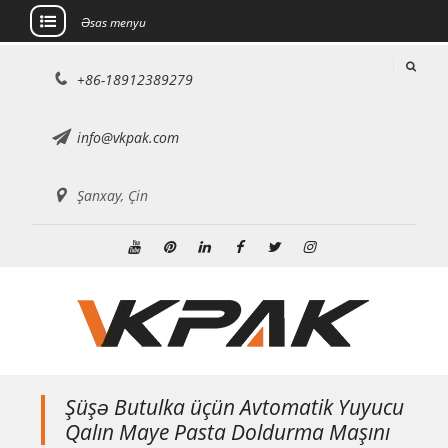
Əsas menyu
Məzmuna
+86-18912389279
keçin
info@vkpak.com
Şanxay, Çin
Youtube
Pinterest
Linkedin
Facebook
Twitter
Instagram
Şüşə Butulka üçün Avtomatik Yuyucu
Qalın Maye Pasta Doldurma Maşını