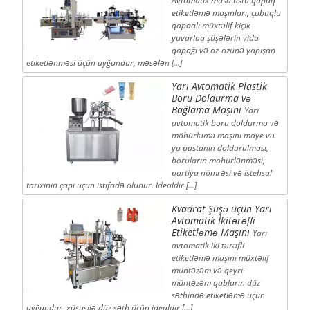
Avtomatik masa üstü qapaq
etiketləmə maşınları, çubuqlu
qapaqlı müxtəlif kiçik
yuvarlaq şüşələrin vida
qapağı və öz-özünə yapışan
etiketlənməsi üçün uyğundur, məsələn [...]
Yarı Avtomatik Plastik
Boru Doldurma və
Bağlama Maşını
Yarı
avtomatik boru doldurma və
möhürləmə maşını maye və
ya pastanın doldurulması,
boruların möhürlənməsi,
partiya nömrəsi və istehsal
tarixinin çapı üçün istifadə olunur. İdealdır [...]
Kvadrat Şüşə üçün Yarı
Avtomatik İkitərəfli
Etiketləmə Maşını
Yarı
avtomatik iki tərəfli
etiketləmə maşını müxtəlif
müntəzəm və qeyri-
müntəzəm qabların düz
səthində etiketləmə üçün
uyğundur, xüsusilə düz səth üçün idealdır [...]