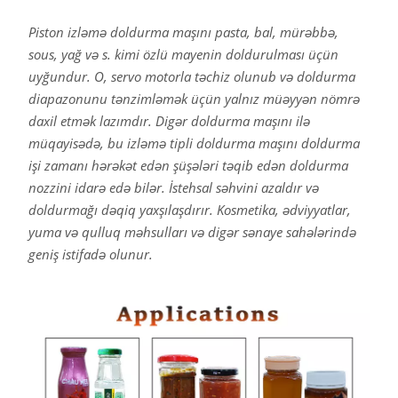
Piston izləmə doldurma maşını pasta, bal, mürəbbə,
sous, yağ və s. kimi özlü mayenin doldurulması üçün
uyğundur. O, servo motorla təchiz olunub və doldurma
diapazonunu tənzimləmək üçün yalnız müəyyən nömrə
daxil etmək lazımdır. Digər doldurma maşını ilə
müqayisədə, bu izləmə tipli doldurma maşını doldurma
işi zamanı hərəkət edən şüşələri təqib edən doldurma
nozzini idarə edə bilər. İstehsal səhvini azaldır və
doldurmağı dəqiq yaxşılaşdırır. Kosmetika, ədviyyatlar,
yuma və qulluq məhsulları və digər sənaye sahələrində
geniş istifadə olunur.