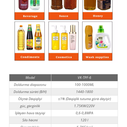
Model
VK-TPF-6
Doldurma diapazonu
100-1000ML
Doldurma sürəti (B/H)
1440-1800
Ölçmə Dəqiqliyi
±1% (Dəqiqlik tutuma görə dəyişir)
güc, gərginlik
1.75KW/220V
İşləyən hava təzyiqi
0,6-0,8MPA
Silo həcmi
120 l