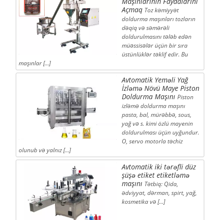
Maşınlarının Faydalarını
Açmaq
Toz kəmiyyət
doldurma maşınları tozların
dəqiq və səmərəli
doldurulmasını tələb edən
müəssisələr üçün bir sıra
üstünlüklər təklif edir. Bu
maşınlar […]
Avtomatik Yeməli Yağ
İzləmə Növü Maye Piston
Doldurma Maşını
Piston
izləmə doldurma maşını
pasta, bal, mürəbbə, sous,
yağ və s. kimi özlü mayenin
doldurulması üçün uyğundur.
O, servo motorla təchiz
olunub və yalnız […]
Avtomatik iki tərəfli düz
şüşə etiket etiketləmə
maşını
Tətbiq: Qida,
ədviyyat, dərman, spirt, yağ,
kosmetika və [...]