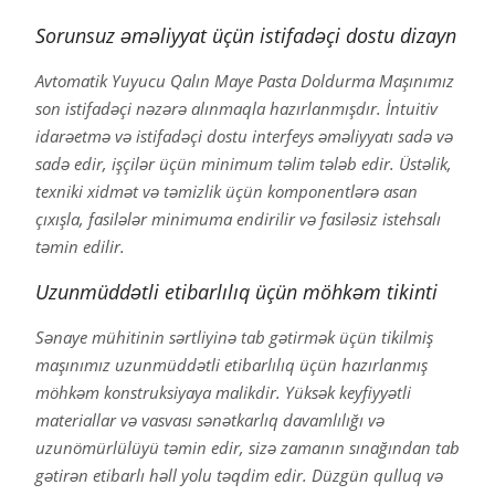
Sorunsuz əməliyyat üçün istifadəçi dostu dizayn
Avtomatik Yuyucu Qalın Maye Pasta Doldurma Maşınımız
son istifadəçi nəzərə alınmaqla hazırlanmışdır. İntuitiv
idarəetmə və istifadəçi dostu interfeys əməliyyatı sadə və
sadə edir, işçilər üçün minimum təlim tələb edir. Üstəlik,
texniki xidmət və təmizlik üçün komponentlərə asan
çıxışla, fasilələr minimuma endirilir və fasiləsiz istehsalı
təmin edilir.
Uzunmüddətli etibarlılıq üçün möhkəm tikinti
Sənaye mühitinin sərtliyinə tab gətirmək üçün tikilmiş
maşınımız uzunmüddətli etibarlılıq üçün hazırlanmış
möhkəm konstruksiyaya malikdir. Yüksək keyfiyyətli
materiallar və vasvası sənətkarlıq davamlılığı və
uzunömürlülüyü təmin edir, sizə zamanın sınağından tab
gətirən etibarlı həll yolu təqdim edir. Düzgün qulluq və