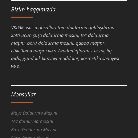
Bizim haqqımızda
VKPAK əsas məhsulları tam doldurma qablaşdırma
xətti üçün şüşə doldurma maşını, toz doldurma
maşını, boru doldurma maşını, qapaq maşını,
etiketləmə maşını və s. Avadanlıqlarımız əczaçılıq,
qida, gündəlik kimyəvi maddələr, kosmetika sənayesi
və s.
Məhsullar
Maye Doldurma Maşını
Toz doldurma maşını
Boru Doldurma Maşını
Şüşə Qapaq Maşını