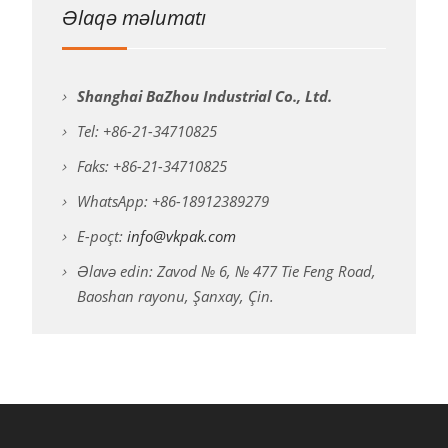
Əlaqə məlumatı
Shanghai BaZhou Industrial Co., Ltd.
Tel: +86-21-34710825
Faks: +86-21-34710825
WhatsApp: +86-18912389279
E-poçt:
info@vkpak.com
Əlavə edin: Zavod № 6, № 477 Tie Feng Road,
Baoshan rayonu, Şanxay, Çin.