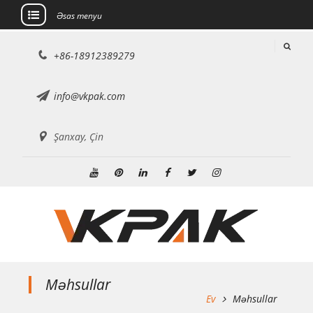
Əsas menyu
Məzmuna
+86-18912389279
keçin
info@vkpak.com
Şanxay, Çin
Youtube
Pinterest
Linkedin
Facebook
Twitter
Instagram
Məhsullar
Ev
Məhsullar