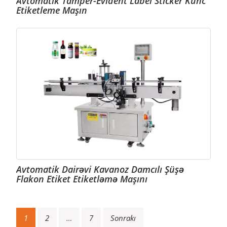
Avtomatik Tamper-Evident Label Sticker Künc
Etiketleme Maşın
Avtomatik Dairəvi Kavanoz Damcılı Şüşə
Flakon Etiket Etiketləmə Maşını
Yazı
1
2
…
7
Sonrakı