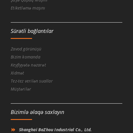
Etiketləmə maşını
Sürətli bağlantılar
Zavod görünüşü
Bizim komanda
Keyfiyyətə nəzarət
Xidmət
Tez-tez verilən suallar
Müştərilər
Bizimlə əlaqə saxlayın
Shanghai BaZhou Industrial Co., Ltd.