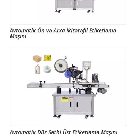
Avtomatik Ön və Arxa İkitərəfli Etiketləmə
Maşını
Avtomatik Düz Səthi Üst Etiketləmə Maşını