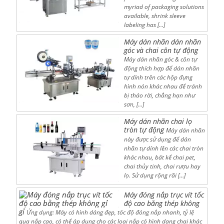
myriad of packaging solutions
available, shrink sleeve
labeling has […]
Máy dán nhãn dán nhãn
góc và chai côn tự động
Máy dán nhãn góc & côn tự
động thích hợp để dán nhãn
tự dính trên các hộp đựng
hình nón khác nhau để tránh
bị tháo rời, chẳng hạn như
sơn, […]
Máy dán nhãn chai lọ
tròn tự động
Máy dán nhãn
này được sử dụng để dán
nhãn tự dính lên các chai tròn
khác nhau, bất kể chai pet,
chai thủy tinh, chai rượu hay
lọ. Sử dụng rộng rãi […]
Máy đóng nắp trục vít tốc
độ cao bằng thép không
gỉ
Ứng dụng: Máy có hình dáng đẹp, tốc độ đóng nắp nhanh, tỷ lệ
qua nắp cao, có thể áp dụng cho các loại nắp có hình dạng chai khác