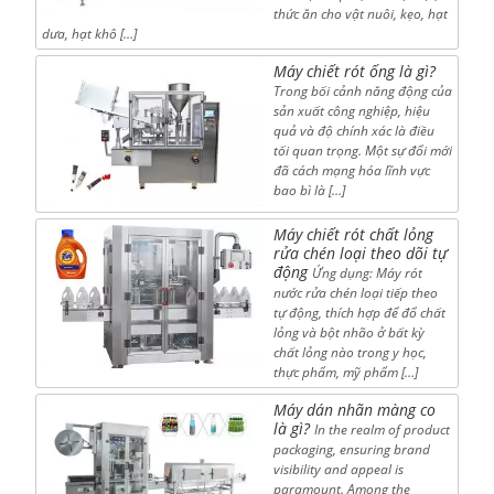
thức ăn cho vật nuôi, kẹo, hạt
dưa, hạt khô […]
Máy chiết rót ống là gì?
Trong bối cảnh năng động của
sản xuất công nghiệp, hiệu
quả và độ chính xác là điều
tối quan trọng. Một sự đổi mới
đã cách mạng hóa lĩnh vực
bao bì là […]
Máy chiết rót chất lỏng
rửa chén loại theo dõi tự
động
Ứng dụng: Máy rót
nước rửa chén loại tiếp theo
tự động, thích hợp để đổ chất
lỏng và bột nhão ở bất kỳ
chất lỏng nào trong y học,
thực phẩm, mỹ phẩm […]
Máy dán nhãn màng co
là gì?
In the realm of product
packaging, ensuring brand
visibility and appeal is
paramount. Among the