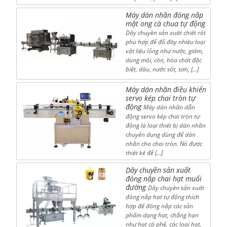
Máy dán nhãn đóng nắp
mật ong cà chua tự động
Dây chuyền sản xuất chiết rót
phù hợp để đổ đầy nhiều loại
vật liệu lỏng như nước, giấm,
dung môi, cồn, hóa chất đặc
biệt, dầu, nước sốt, sơn, […]
Máy dán nhãn điều khiển
servo kép chai tròn tự
động
Máy dán nhãn dẫn
động servo kép chai tròn tự
động là loại thiết bị dán nhãn
chuyên dụng dùng để dán
nhãn cho chai tròn. Nó được
thiết kế để […]
Dây chuyền sản xuất
đóng nắp chai hạt muối
đường
Dây chuyền sản xuất
đóng nắp hạt tự động thích
hợp để đóng nắp các sản
phẩm dạng hạt, chẳng hạn
như hạt cà phê, các loại hạt,