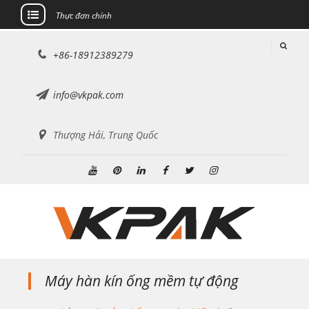
Thực đơn chính
Chuyển
+86-18912389279
đến
nội
dung
info@vkpak.com
Thượng Hải, Trung Quốc
Youtube
Pinterest
Linkedin
Facebook
Twitter
Instagram
Máy hàn kín ống mềm tự động