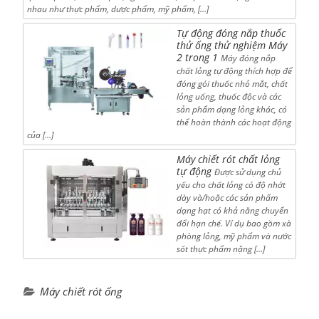
nhau như thực phẩm, dược phẩm, mỹ phẩm, […]
Tự động đóng nắp thuốc
thử ống thử nghiệm Máy
2 trong 1
Máy đóng nắp
chất lỏng tự động thích hợp để
đóng gói thuốc nhỏ mắt, chất
lỏng uống, thuốc độc và các
sản phẩm dạng lỏng khác, có
thể hoàn thành các hoạt động
của […]
Máy chiết rót chất lỏng
tự động
Được sử dụng chủ
yếu cho chất lỏng có độ nhớt
dày và/hoặc các sản phẩm
dạng hạt có khả năng chuyển
đổi hạn chế. Ví dụ bao gồm xà
phòng lỏng, mỹ phẩm và nước
sốt thực phẩm nặng […]
Máy chiết rót ống