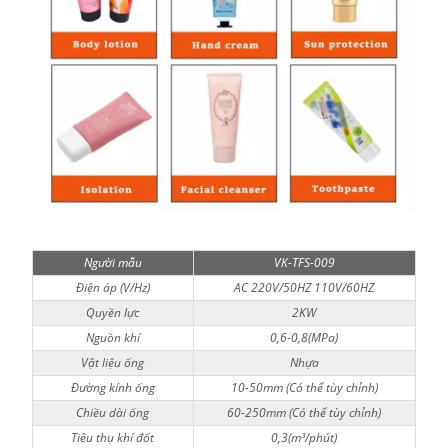
Người mẫu
VK-TFS-009
Điện áp (V/Hz)
AC 220V/50HZ 110V/60HZ
Quyền lực
2KW
Nguồn khí
0,6-0,8(MPa)
Vật liệu ống
Nhựa
Đường kính ống
10-50mm (Có thể tùy chỉnh)
Chiều dài ống
60-250mm (Có thể tùy chỉnh)
Tiêu thụ khí đốt
0,3(m³/phút)