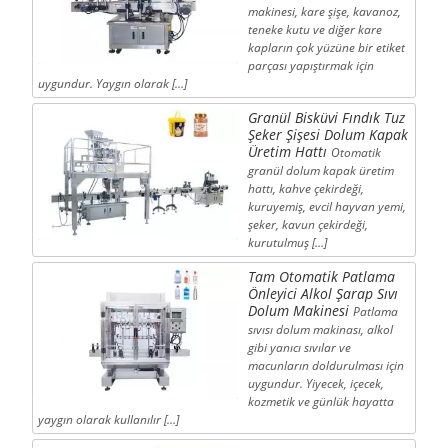
makinesi, kare şişe, kavanoz,
teneke kutu ve diğer kare
kapların çok yüzüne bir etiket
parçası yapıştırmak için
uygundur. Yaygın olarak […]
Granül Bisküvi Fındık Tuz
Şeker Şişesi Dolum Kapak
Üretim Hattı
Otomatik
granül dolum kapak üretim
hattı, kahve çekirdeği,
kuruyemiş, evcil hayvan yemi,
şeker, kavun çekirdeği,
kurutulmuş […]
Tam Otomatik Patlama
Önleyici Alkol Şarap Sıvı
Dolum Makinesi
Patlama
sıvısı dolum makinası, alkol
gibi yanıcı sıvılar ve
macunların doldurulması için
uygundur. Yiyecek, içecek,
kozmetik ve günlük hayatta
yaygın olarak kullanılır […]