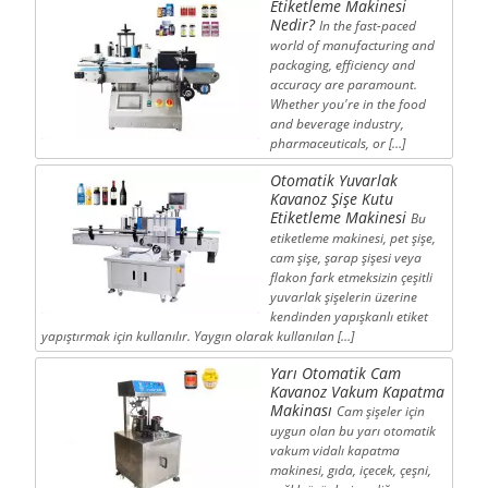
Etiketleme Makinesi
Nedir?
In the fast-paced
world of manufacturing and
packaging, efficiency and
accuracy are paramount.
Whether you're in the food
and beverage industry,
pharmaceuticals, or […]
Otomatik Yuvarlak
Kavanoz Şişe Kutu
Etiketleme Makinesi
Bu
etiketleme makinesi, pet şişe,
cam şişe, şarap şişesi veya
flakon fark etmeksizin çeşitli
yuvarlak şişelerin üzerine
kendinden yapışkanlı etiket
yapıştırmak için kullanılır. Yaygın olarak kullanılan […]
Yarı Otomatik Cam
Kavanoz Vakum Kapatma
Makinası
Cam şişeler için
uygun olan bu yarı otomatik
vakum vidalı kapatma
makinesi, gıda, içecek, çeşni,