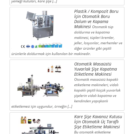
yemeği kutuları, kare şişe […]
Plastik / Kompozit Boru
İçin Otomatik Boru
Dolum ve Kapama
Makinesi
Otomatik tüp
doldurma ve kapatma
makinesi, tüpleri kremler,
jeller, losyonlar, merhemler ve
diğer ürünler gibi çeşitli
ürünlerle doldurmak için kullanılan bir makinedir.
Otomatik Masaüstü
Yuvarlak Şişe Kapatma
Etiketleme Makinesi
Otomatik masaüstü kapaklı
etiketleme makineleri, vidalı
kapaklı çeşitli küçük yuvarlak
şişelerin vidalı kapatma ve
kendinden yapışkanlı
etiketlemesi için uygundur, örneğin […]
Kare Şişe Kavanoz Kutusu
İçin Otomatik Üç Taraflı
Şişe Etiketleme Makinesi
Bu otomatik etiketleme