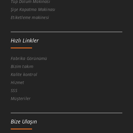
Tüp Dolum Makinası
Şişe Kapatma Makinası
Etiketleme makinesi
Hızlı Linkler
Fabrika Görünümü
Bizim takım
Kalite kontrol
Hizmet
SSS
Müşteriler
Bize Ulaşın