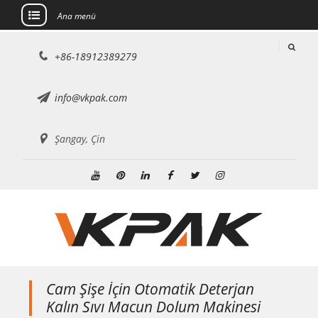
Ana menü
İçeriğe
+86-18912389279
atla
info@vkpak.com
Şangay, Çin
Youtube
Pinterest'te
LinkedIn
Facebook
heyecan
instagram
Cam Şişe İçin Otomatik Deterjan
Kalın Sıvı Macun Dolum Makinesi