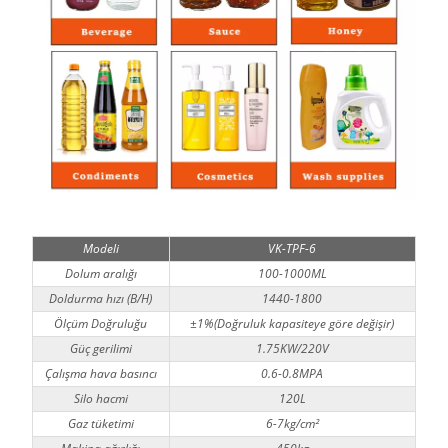
Modeli
VK-TPF-6
Dolum aralığı
100-1000ML
Doldurma hızı (B/H)
1440-1800
Ölçüm Doğruluğu
±1%(Doğruluk kapasiteye göre değişir)
Güç gerilimi
1.75KW/220V
Çalışma hava basıncı
0.6-0.8MPA
Silo hacmi
120L
Gaz tüketimi
6-7kg/cm²