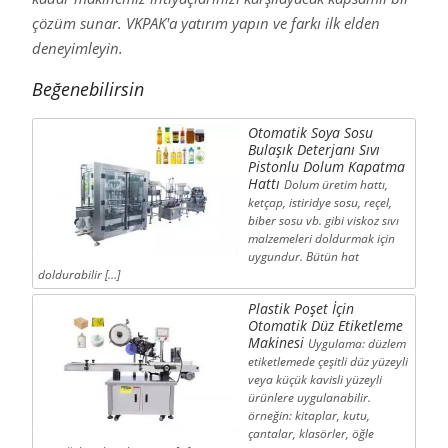
çözüm sunar. VKPAK'a yatırım yapın ve farkı ilk elden
deneyimleyin.
Beğenebilirsin
Otomatik Soya Sosu
Bulaşık Deterjanı Sıvı
Pistonlu Dolum Kapatma
Hattı
Dolum üretim hattı,
ketçap, istiridye sosu, reçel,
biber sosu vb. gibi viskoz sıvı
malzemeleri doldurmak için
uygundur. Bütün hat
doldurabilir […]
Plastik Poşet İçin
Otomatik Düz Etiketleme
Makinesi
Uygulama: düzlem
etiketlemede çeşitli düz yüzeyli
veya küçük kavisli yüzeyli
ürünlere uygulanabilir.
örneğin: kitaplar, kutu,
çantalar, klasörler, öğle