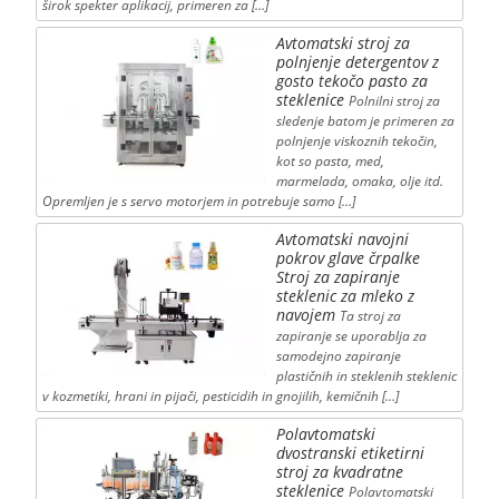
širok spekter aplikacij, primeren za […]
Avtomatski stroj za
polnjenje detergentov z
gosto tekočo pasto za
steklenice
Polnilni stroj za
sledenje batom je primeren za
polnjenje viskoznih tekočin,
kot so pasta, med,
marmelada, omaka, olje itd.
Opremljen je s servo motorjem in potrebuje samo […]
Avtomatski navojni
pokrov glave črpalke
Stroj za zapiranje
steklenic za mleko z
navojem
Ta stroj za
zapiranje se uporablja za
samodejno zapiranje
plastičnih in steklenih steklenic
v kozmetiki, hrani in pijači, pesticidih in gnojilih, kemičnih […]
Polavtomatski
dvostranski etiketirni
stroj za kvadratne
steklenice
Polavtomatski