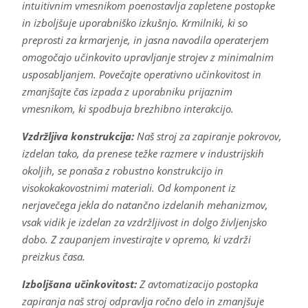
intuitivnim vmesnikom poenostavlja zapletene postopke
in izboljšuje uporabniško izkušnjo. Krmilniki, ki so
preprosti za krmarjenje, in jasna navodila operaterjem
omogočajo učinkovito upravljanje strojev z minimalnim
usposabljanjem. Povečajte operativno učinkovitost in
zmanjšajte čas izpada z uporabniku prijaznim
vmesnikom, ki spodbuja brezhibno interakcijo.
Vzdržljiva konstrukcija:
Naš stroj za zapiranje pokrovov,
izdelan tako, da prenese težke razmere v industrijskih
okoljih, se ponaša z robustno konstrukcijo in
visokokakovostnimi materiali. Od komponent iz
nerjavečega jekla do natančno izdelanih mehanizmov,
vsak vidik je izdelan za vzdržljivost in dolgo življenjsko
dobo. Z zaupanjem investirajte v opremo, ki vzdrži
preizkus časa.
Izboljšana učinkovitost:
Z avtomatizacijo postopka
zapiranja naš stroj odpravlja ročno delo in zmanjšuje