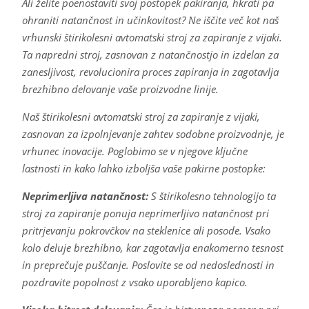
Ali želite poenostaviti svoj postopek pakiranja, hkrati pa
ohraniti natančnost in učinkovitost? Ne iščite več kot naš
vrhunski štirikolesni avtomatski stroj za zapiranje z vijaki.
Ta napredni stroj, zasnovan z natančnostjo in izdelan za
zanesljivost, revolucionira proces zapiranja in zagotavlja
brezhibno delovanje vaše proizvodne linije.
Naš štirikolesni avtomatski stroj za zapiranje z vijaki,
zasnovan za izpolnjevanje zahtev sodobne proizvodnje, je
vrhunec inovacije. Poglobimo se v njegove ključne
lastnosti in kako lahko izboljša vaše pakirne postopke:
Neprimerljiva natančnost:
S štirikolesno tehnologijo ta
stroj za zapiranje ponuja neprimerljivo natančnost pri
pritrjevanju pokrovčkov na steklenice ali posode. Vsako
kolo deluje brezhibno, kar zagotavlja enakomerno tesnost
in preprečuje puščanje. Poslovite se od nedoslednosti in
pozdravite popolnost z vsako uporabljeno kapico.