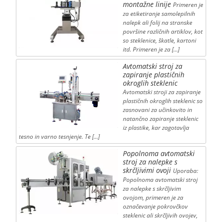
montažne linije
Primeren je
za etiketiranje samolepilnih
nalepk ali folij na stranske
površine različnih artiklov, kot
so steklenice, škatle, kartoni
itd. Primeren je za […]
Avtomatski stroj za
zapiranje plastičnih
okroglih steklenic
Avtomatski stroji za zapiranje
plastičnih okroglih steklenic so
zasnovani za učinkovito in
natančno zapiranje steklenic
iz plastike, kar zagotavlja
tesno in varno tesnjenje. Te […]
Popolnoma avtomatski
stroj za nalepke s
skrčljivimi ovoji
Uporaba:
Popolnoma avtomatski stroj
za nalepke s skrčljivim
ovojom, primeren je za
označevanje pokrovčkov
steklenic ali skrčljivih ovojev,