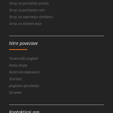
Stroj za polnjenje prahu
Stroj za polnjenje cevi
Stroj za zapiranje steklenic
Stroj za etiketiranje
hitre povezave
Tovarniški pogled
Naša ekipa
Kontrola kakovosti
Storitev
pogosta vprašanja
Stranke
Kontaktiraj nas