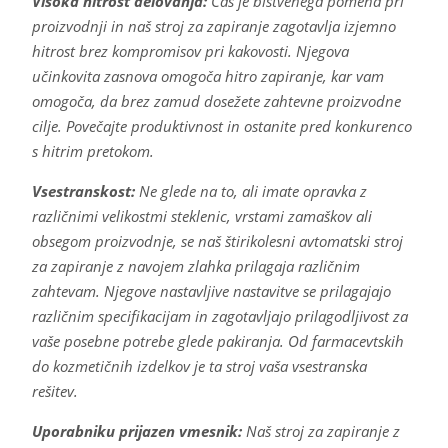
Visoka hitrost delovanja:
Čas je bistvenega pomena pri
proizvodnji in naš stroj za zapiranje zagotavlja izjemno
hitrost brez kompromisov pri kakovosti. Njegova
učinkovita zasnova omogoča hitro zapiranje, kar vam
omogoča, da brez zamud dosežete zahtevne proizvodne
cilje. Povečajte produktivnost in ostanite pred konkurenco
s hitrim pretokom.
Vsestranskost:
Ne glede na to, ali imate opravka z
različnimi velikostmi steklenic, vrstami zamaškov ali
obsegom proizvodnje, se naš štirikolesni avtomatski stroj
za zapiranje z navojem zlahka prilagaja različnim
zahtevam. Njegove nastavljive nastavitve se prilagajajo
različnim specifikacijam in zagotavljajo prilagodljivost za
vaše posebne potrebe glede pakiranja. Od farmacevtskih
do kozmetičnih izdelkov je ta stroj vaša vsestranska
rešitev.
Uporabniku prijazen vmesnik:
Naš stroj za zapiranje z