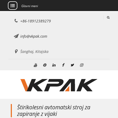
Glavni meni
Preskoči
+86-18912389279
na
vsebino
info@vkpak.com
Šanghaj, Kitajska
Youtube
Pinterest
Linkedin
Facebook
Twitter
Instagram
Štirikolesni avtomatski stroj za
zapiranje z vijaki