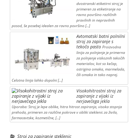
dvostranski etiketirni stroj je
primeren za etiketiranje na
ravno površino različnih
pravilnih in nepravilnih
posod, še posebej idealen za ravno površino […]
Avtomatski batni polnilni
stroj za zapiranje s
tekočo pasto
Proizvodna
linija za polnjenje je primerna
za polnjenje viskoznih tekočih
materialov, kot so kečap,
ostrigina omaka, marmelada,
čili omaka in tako naprej.
Celotna linija lahko dopolni […]
Visokohitrostni stroj za
zapiranje z vijaki iz
nerjavečega jekla
Uporaba: Stroj je lepe oblike, hitra hitrost zapiranja, visoka stopnja
prehoda, primeren za različne pokrove v obliki steklenic za živila,
farmacevtske, kozmetične, […]
Stroj za zapiranje steklenic