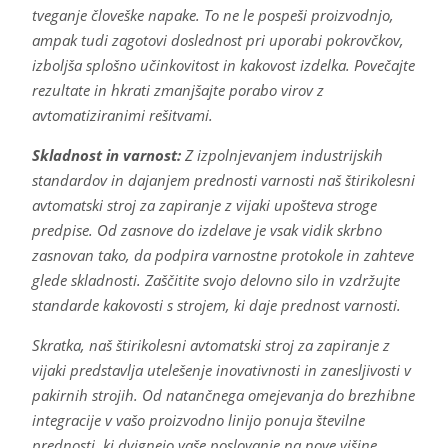
tveganje človeške napake. To ne le pospeši proizvodnjo,
ampak tudi zagotovi doslednost pri uporabi pokrovčkov,
izboljša splošno učinkovitost in kakovost izdelka. Povečajte
rezultate in hkrati zmanjšajte porabo virov z
avtomatiziranimi rešitvami.
Skladnost in varnost:
Z izpolnjevanjem industrijskih
standardov in dajanjem prednosti varnosti naš štirikolesni
avtomatski stroj za zapiranje z vijaki upošteva stroge
predpise. Od zasnove do izdelave je vsak vidik skrbno
zasnovan tako, da podpira varnostne protokole in zahteve
glede skladnosti. Zaščitite svojo delovno silo in vzdržujte
standarde kakovosti s strojem, ki daje prednost varnosti.
Skratka, naš štirikolesni avtomatski stroj za zapiranje z
vijaki predstavlja utelešenje inovativnosti in zanesljivosti v
pakirnih strojih. Od natančnega omejevanja do brezhibne
integracije v vašo proizvodno linijo ponuja številne
prednosti, ki dvignejo vaše poslovanje na nove višine.