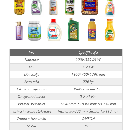
Ime
Specifikacija
Napetost
220V/380V/10V
Moč
1,2 kW
Dimenzija
1800*700*1300 mm
Neto teža
220 kg
Hitrost omejevanja
35-45 steklenic/min
Omejevalni navor
0-2,71 Nm
Premer steklenice
12-40 mm；18-68 mm; 50-130 mm
Višina in širina steklenice
Višina: 50-300 mm; Širina: 15-110 mm
Znamka časovnika
OMRON
Motor
JSCC