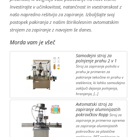
Investirajte v učinkovitost, natančnost in vsestranskost z
našo napredno rešitvijo za zapiranje. Izboljšajte svoj
postopek pakiranja z našim štirikolesnim avtomatskim
strojem za zapiranje z navojem še danes.
Morda vam je všeč
Samodejni stroj za
polnjenje prahu 2 v 1
Stroj za zapiranje polnila v
prahu je primeren za
pakiranje tekočine in prahu v
steklenice, ki lahko samodejno
zaključi dejanja polnjenja,
hranjenja, […]
Avtomatski stroj za
zapiranje aluminijastih
pokrovčkov Ropp
Stroj za
zapiranje je primerna oprema
za zapiranje aluminijastih
pokrovčkov za plastične
steklenice, PET steklenice in