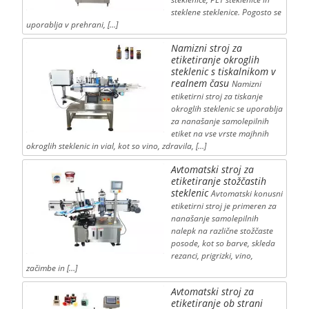
steklene steklenice. Pogosto se
uporablja v prehrani, […]
Namizni stroj za
etiketiranje okroglih
steklenic s tiskalnikom v
realnem času
Namizni
etiketirni stroj za tiskanje
okroglih steklenic se uporablja
za nanašanje samolepilnih
etiket na vse vrste majhnih
okroglih steklenic in vial, kot so vino, zdravila, […]
Avtomatski stroj za
etiketiranje stožčastih
steklenic
Avtomatski konusni
etiketirni stroj je primeren za
nanašanje samolepilnih
nalepk na različne stožčaste
posode, kot so barve, skleda
rezanci, prigrizki, vino,
začimbe in […]
Avtomatski stroj za
etiketiranje ob strani