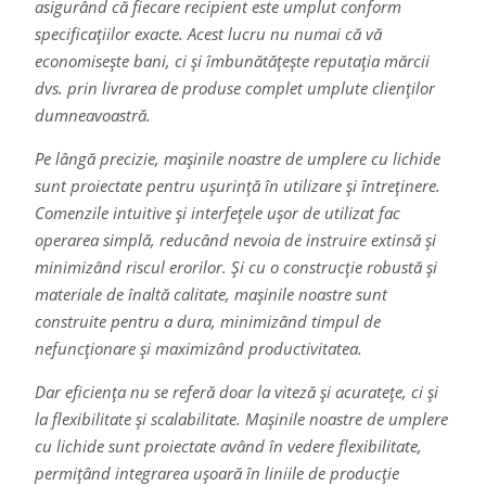
asigurând că fiecare recipient este umplut conform
specificațiilor exacte. Acest lucru nu numai că vă
economisește bani, ci și îmbunătățește reputația mărcii
dvs. prin livrarea de produse complet umplute clienților
dumneavoastră.
Pe lângă precizie, mașinile noastre de umplere cu lichide
sunt proiectate pentru ușurință în utilizare și întreținere.
Comenzile intuitive și interfețele ușor de utilizat fac
operarea simplă, reducând nevoia de instruire extinsă și
minimizând riscul erorilor. Și cu o construcție robustă și
materiale de înaltă calitate, mașinile noastre sunt
construite pentru a dura, minimizând timpul de
nefuncționare și maximizând productivitatea.
Dar eficiența nu se referă doar la viteză și acuratețe, ci și
la flexibilitate și scalabilitate. Mașinile noastre de umplere
cu lichide sunt proiectate având în vedere flexibilitate,
permițând integrarea ușoară în liniile de producție