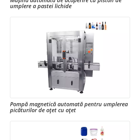
Mașină automată de acoperire cu piston de
umplere a pastei lichide
Pompă magnetică automată pentru umplerea
picăturilor de oțet cu oțet