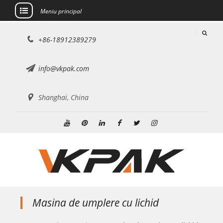
Meniu principal
Sari
+86-18912389279
la
conținut
info@vkpak.com
Shanghai, China
Youtube
Pinterest
Linkedin
Facebook
Stare
Instagram
de
nervozitate
Masina de umplere cu lichid