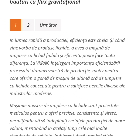
băuturi cu flux gravitațional
Navigare
1
2
Următor
în
În lumea rapidă a producției, eficiența este cheia. Și când
articole
vine vorba de produse lichide, a avea o mașină de
umplere cu lichid fiabilă și eficientă poate face toată
diferența. La VKPAK, înțelegem importanța eficientizării
procesului dumneavoastră de producție, motiv pentru
care oferim o gamă de mașini de ultimă oră de umplere
cu lichide concepute pentru a satisface nevoile diverse ale
industriilor moderne.
Mașinile noastre de umplere cu lichide sunt proiectate
meticulos pentru a oferi precizie, consistență și viteză,
permițându-vă să îndepliniți cerințele producției de mare
volum, menținând în același timp cele mai înalte
standarde de calitate. Indiferent dacă umpleți sticle,