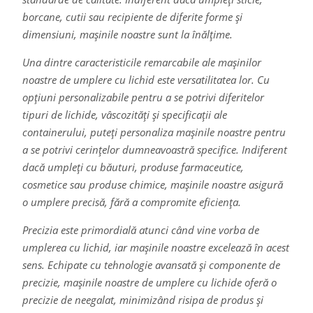
borcane, cutii sau recipiente de diferite forme și
dimensiuni, mașinile noastre sunt la înălțime.
Una dintre caracteristicile remarcabile ale mașinilor
noastre de umplere cu lichid este versatilitatea lor. Cu
opțiuni personalizabile pentru a se potrivi diferitelor
tipuri de lichide, vâscozități și specificații ale
containerului, puteți personaliza mașinile noastre pentru
a se potrivi cerințelor dumneavoastră specifice. Indiferent
dacă umpleți cu băuturi, produse farmaceutice,
cosmetice sau produse chimice, mașinile noastre asigură
o umplere precisă, fără a compromite eficiența.
Precizia este primordială atunci când vine vorba de
umplerea cu lichid, iar mașinile noastre excelează în acest
sens. Echipate cu tehnologie avansată și componente de
precizie, mașinile noastre de umplere cu lichide oferă o
precizie de neegalat, minimizând risipa de produs și