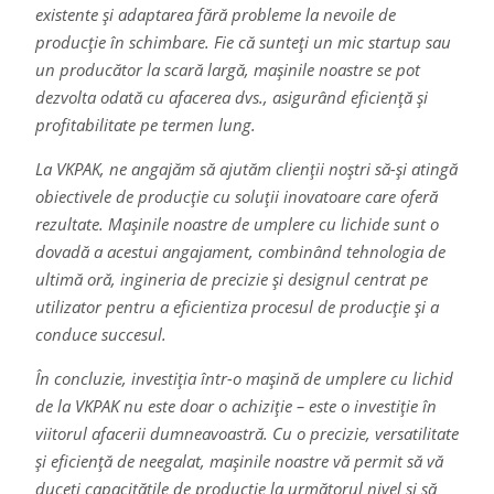
existente și adaptarea fără probleme la nevoile de
producție în schimbare. Fie că sunteți un mic startup sau
un producător la scară largă, mașinile noastre se pot
dezvolta odată cu afacerea dvs., asigurând eficiență și
profitabilitate pe termen lung.
La VKPAK, ne angajăm să ajutăm clienții noștri să-și atingă
obiectivele de producție cu soluții inovatoare care oferă
rezultate. Mașinile noastre de umplere cu lichide sunt o
dovadă a acestui angajament, combinând tehnologia de
ultimă oră, ingineria de precizie și designul centrat pe
utilizator pentru a eficientiza procesul de producție și a
conduce succesul.
În concluzie, investiția într-o mașină de umplere cu lichid
de la VKPAK nu este doar o achiziție – este o investiție în
viitorul afacerii dumneavoastră. Cu o precizie, versatilitate
și eficiență de neegalat, mașinile noastre vă permit să vă
duceți capacitățile de producție la următorul nivel și să