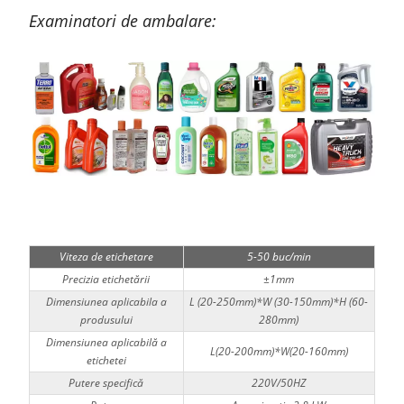
Examinatori de ambalare:
Viteza de etichetare
5-50 buc/min
Precizia etichetării
±1mm
Dimensiunea aplicabila a
L (20-250mm)*W (30-150mm)*H (60-
produsului
280mm)
Dimensiunea aplicabilă a
L(20-200mm)*W(20-160mm)
etichetei
Putere specifică
220V/50HZ