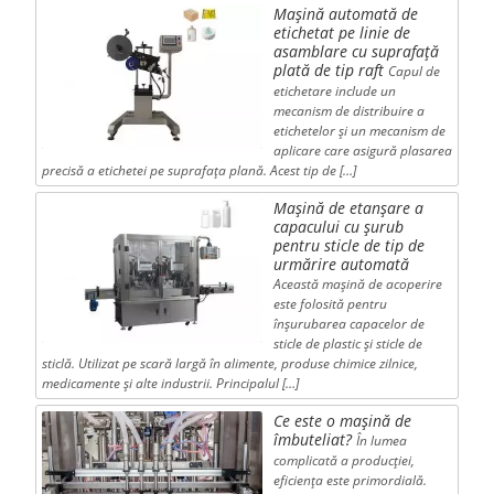
Mașină automată de
etichetat pe linie de
asamblare cu suprafață
plată de tip raft
Capul de
etichetare include un
mecanism de distribuire a
etichetelor și un mecanism de
aplicare care asigură plasarea
precisă a etichetei pe suprafața plană. Acest tip de […]
Mașină de etanșare a
capacului cu șurub
pentru sticle de tip de
urmărire automată
Această mașină de acoperire
este folosită pentru
înșurubarea capacelor de
sticle de plastic și sticle de
sticlă. Utilizat pe scară largă în alimente, produse chimice zilnice,
medicamente și alte industrii. Principalul […]
Ce este o mașină de
îmbuteliat?
În lumea
complicată a producției,
eficiența este primordială.