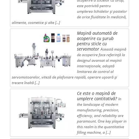
acoperire a sticlelor cu sirop,
este potrivită pentru
umplerea lichidelor și pastelor
de orice fluiditate în medicină,
alimente, cosmetice și alte […]
Mașină automată de
acoperire cu șurub
pentru sticle cu
servomotor
Această mașină
de acoperire face referință la
designul avansat al mașinii
internaționale, adoptă
limitarea de control al
servomotoarelor, viteză de plafonare rapidă, operare ușoară și
trecere înaltă […]
Ce este o mașină de
umplere cantitativă?
In
the landscape of modern
manufacturing, precision,
efficiency, and reliability are
paramount. One key player in
this realm is the quantitative
filling machine, a […]