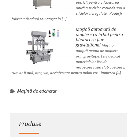
potrivit pentru etichetarea
unică a sticlelor rotunde sau a
sticlelor neregulate.. Poate fi
folosit individual sau atașat la […]
Mașină automată de
umplere cu lichid pentru
băuturi cu flux
gravitațional
Mașina
adoptă modul de umplere
prin gravitație. Este dedicat
materialelor lichide
nevâscoase sau slab vâscoase,
cum ar fi apă, oțet, vin, dezinfectant pentru mâini etc. Umplerea […]
Mașină de etichetat
Produse