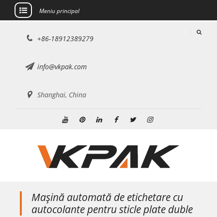
Meniu principal
Sari
+86-18912389279
la
conținut
info@vkpak.com
Shanghai, China
Youtube
Pinterest
Linkedin
Facebook
Stare
Instagram
de
nervozitate
Mașină automată de etichetare cu
autocolante pentru sticle plate duble