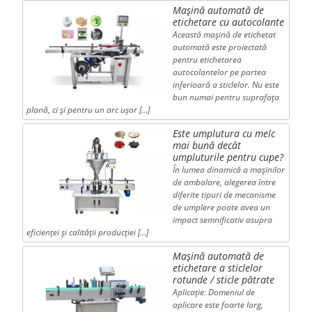
Mașină automată de
etichetare cu autocolante
Această mașină de etichetat
automată este proiectată
pentru etichetarea
autocolantelor pe partea
inferioară a sticlelor. Nu este
bun numai pentru suprafața
plană, ci și pentru un arc ușor […]
Este umplutura cu melc
mai bună decât
umpluturile pentru cupe?
În lumea dinamică a mașinilor
de ambalare, alegerea între
diferite tipuri de mecanisme
de umplere poate avea un
impact semnificativ asupra
eficienței și calității producției […]
Mașină automată de
etichetare a sticlelor
rotunde / sticle pătrate
Aplicație: Domeniul de
aplicare este foarte larg,