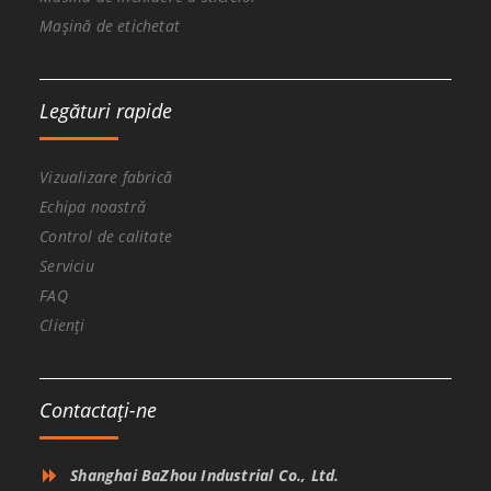
Mașină de etichetat
Legături rapide
Vizualizare fabrică
Echipa noastră
Control de calitate
Serviciu
FAQ
Clienți
Contactaţi-ne
Shanghai BaZhou Industrial Co., Ltd.