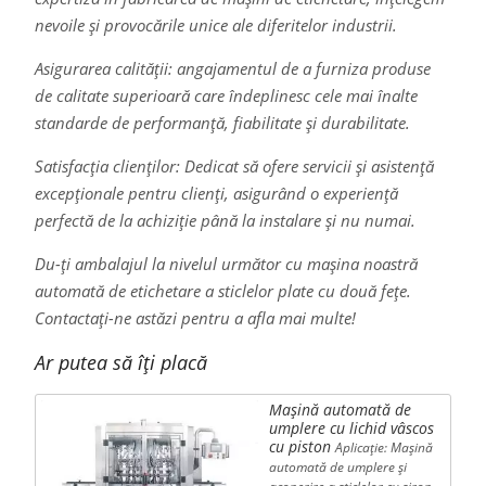
nevoile și provocările unice ale diferitelor industrii.
Asigurarea calității: angajamentul de a furniza produse
de calitate superioară care îndeplinesc cele mai înalte
standarde de performanță, fiabilitate și durabilitate.
Satisfacția clienților: Dedicat să ofere servicii și asistență
excepționale pentru clienți, asigurând o experiență
perfectă de la achiziție până la instalare și nu numai.
Du-ți ambalajul la nivelul următor cu mașina noastră
automată de etichetare a sticlelor plate cu două fețe.
Contactați-ne astăzi pentru a afla mai multe!
Ar putea să îți placă
Mașină automată de
umplere cu lichid vâscos
cu piston
Aplicație: Mașină
automată de umplere și