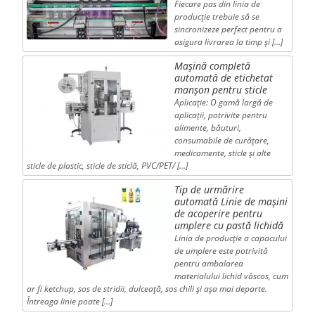
Fiecare pas din linia de
producție trebuie să se
sincronizeze perfect pentru a
asigura livrarea la timp și […]
Mașină completă
automată de etichetat
manșon pentru sticle
Aplicație: O gamă largă de
aplicații, potrivite pentru
alimente, băuturi,
consumabile de curățare,
medicamente, sticle și alte
sticle de plastic, sticle de sticlă, PVC/PET/ […]
Tip de urmărire
automată Linie de mașini
de acoperire pentru
umplere cu pastă lichidă
Linia de producție a capacului
de umplere este potrivită
pentru ambalarea
materialului lichid vâscos, cum
ar fi ketchup, sos de stridii, dulceață, sos chili și așa mai departe.
Întreaga linie poate […]