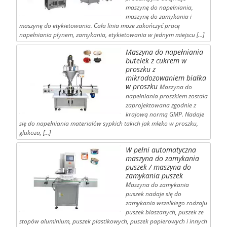
maszynę do napełniania,
maszynę do zamykania i
maszynę do etykietowania. Cała linia może zakończyć pracę
napełniania płynem, zamykania, etykietowania w jednym miejscu […]
Maszyna do napełniania
butelek z cukrem w
proszku z
mikrodozowaniem białka
w proszku
Maszyna do
napełniania proszkiem została
zaprojektowana zgodnie z
krajową normą GMP. Nadaje
się do napełniania materiałów sypkich takich jak mleko w proszku,
glukoza, […]
W pełni automatyczna
maszyna do zamykania
puszek / maszyna do
zamykania puszek
Maszyna do zamykania
puszek nadaje się do
zamykania wszelkiego rodzaju
puszek blaszanych, puszek ze
stopów aluminium, puszek plastikowych, puszek papierowych i innych