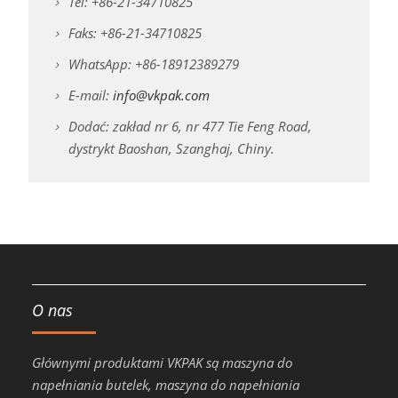
Tel: +86-21-34710825
Faks: +86-21-34710825
WhatsApp: +86-18912389279
E-mail:
info@vkpak.com
Dodać: zakład nr 6, nr 477 Tie Feng Road,
dystrykt Baoshan, Szanghaj, Chiny.
O nas
Głównymi produktami VKPAK są maszyna do
napełniania butelek, maszyna do napełniania