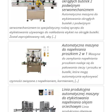
okrągłych butelek z
podwójnym
serwomechanizmem
Automatyczna maszyna do
etykietowania okrągłych
butelek z podwójnym
serwomechanizmem to specjalistyczny rodzaj sprzętu do
etykietowania używanego do nakładania etykiet na okrągłe butelki.
Został zaprojektowany tak, aby […]
Automatyczna maszyna
do napełniania
proszkiem 2 w 1
Maszyna
do zamykania napełniania
proszkiem nadaje się do
pakowania cieczy i proszku w
butelki, które mogą
automatycznie wykonywać
czynności związane z napełnianiem, karmieniem, […]
Linia produkcyjna
automatycznej maszyny
do etykietowania
napełniania olejem
orzechowym
Linia
produkcyjna obejmuje