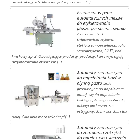
puszek okrągłych. Maszyna jest wyposażona […]
Producent w pełni
automatycznych maszyn
do etykietowania
płaszczyzn stronicowania
Zastosowanie: 1.
Odpowiednia etykieta:
etykieta samoprzylepna, folia
samoprzylepna, PIATS, kod
kreskowy itp. 2. Obowiązujące produkty: produkty, które wymagają
przymocowania etykiet lub […]
Automatyczna maszyna
do napełniania tłoków
płynną pastą
Linia
produkcyjna do napełniania
nadaje się do napełniania
lepkiego, płynnego materiału,
takiego jak keczup, sos
ostrygowy, dżem, sos chili i tak
dalej. Cała linia może zakończyć […]
Automatyczna maszyna
do zamykania zakrętek
do butelek typu śledzenia