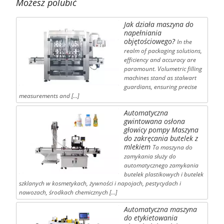
Możesz polubić
Jak działa maszyna do
napełniania
objętościowego?
In the
realm of packaging solutions,
efficiency and accuracy are
paramount. Volumetric filling
machines stand as stalwart
guardians, ensuring precise
measurements and […]
Automatyczna
gwintowana osłona
głowicy pompy Maszyna
do zakręcania butelek z
mlekiem
Ta maszyna do
zamykania służy do
automatycznego zamykania
butelek plastikowych i butelek
szklanych w kosmetykach, żywności i napojach, pestycydach i
nawozach, środkach chemicznych […]
Automatyczna maszyna
do etykietowania