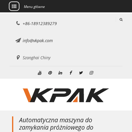
Menu główne
Przejdź
+86-18912389279
do
treści
info@vkpak.com
Szanghai Chiny
youtube
Pinteresta
Linkedin
Facebook
Świergot
Instagrama
Automatyczna maszyna do
zamykania próżniowego do