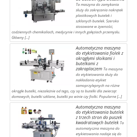
Ta maszyna do zamykania
służy do zakręcania nakrętek
plastikowych butelek i
szklanych butelek. Szeroko
stosowane w żywności,
codziennych chemikaliach, medycynie i innych gałęziach przemysłu.
Główny […]
Automatyczna maszyna
do etykietowania fiolek z
okrągłymi słoikami i
butelkami z
zakraplaczem
Ta maszyna
do etykietowania służy do
nakładania etykiet
samoprzylepnych na różne
okrągłe butelki, niezależnie od tego, czy są to butelki dla zwierząt
domowych, butelki szklane, butelki po winie czy fiolki. Popularne […]
Automatyczna maszyna
do etykietowania butelek
z trzech stron do puszek
kwadratowych butelek
Ta
automatyczna maszyna do
etykietowania nadaje się do