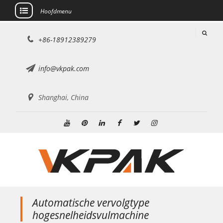
Hoofdmenu
Doorgaan
+86-18912389279
naar
artikel
info@vkpak.com
Shanghai, China
YouTube
Pinterest
Linkedin
Facebook
Twitteren
Instagram
Automatische vervolgtype
hogesnelheidsvulmachine