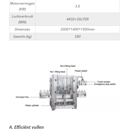
Motorvermogen
3.0
(KW)
Luchtverbruik
4KGS×30LITER
(MIN)
Dimensies
2000*1400*1900mm
Gewicht (kg)
580
A. Efficiënt vullen