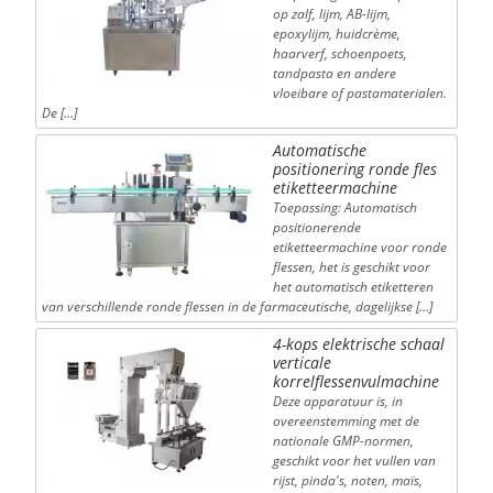
op zalf, lijm, AB-lijm,
epoxylijm, huidcrème,
haarverf, schoenpoets,
tandpasta en andere
vloeibare of pastamaterialen.
De […]
Automatische
positionering ronde fles
etiketteermachine
Toepassing: Automatisch
positionerende
etiketteermachine voor ronde
flessen, het is geschikt voor
het automatisch etiketteren
van verschillende ronde flessen in de farmaceutische, dagelijkse […]
4-kops elektrische schaal
verticale
korrelflessenvulmachine
Deze apparatuur is, in
overeenstemming met de
nationale GMP-normen,
geschikt voor het vullen van
rijst, pinda's, noten, maïs,