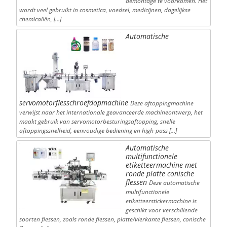
demontage te voorkomen. Het
wordt veel gebruikt in cosmetica, voedsel, medicijnen, dagelijkse
chemicaliën, […]
Automatische
servomotorflesschroefdopmachine
Deze aftoppingmachine
verwijst naar het internationale geavanceerde machineontwerp, het
maakt gebruik van servomotorbesturingsaftopping, snelle
aftoppingssnelheid, eenvoudige bediening en high-pass […]
Automatische
multifunctionele
etiketteermachine met
ronde platte conische
flessen
Deze automatische
multifunctionele
etiketteerstickermachine is
geschikt voor verschillende
soorten flessen, zoals ronde flessen, platte/vierkante flessen, conische