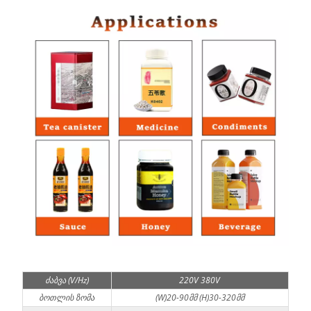
ძაბვა (V/Hz)
220V 380V
ბოთლის ზომა
(W)20-90მმ (H)30-320მმ