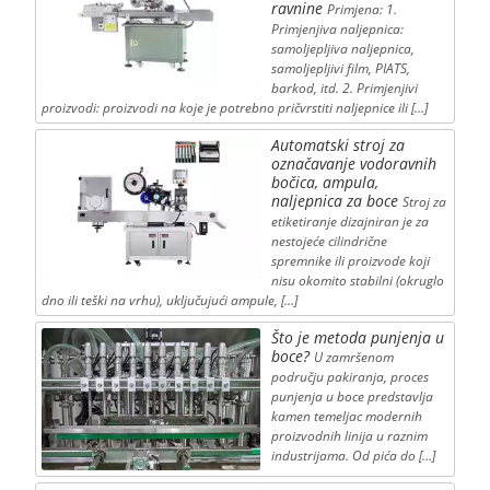
ravnine
Primjena: 1.
Primjenjiva naljepnica:
samoljepljiva naljepnica,
samoljepljivi film, PIATS,
barkod, itd. 2. Primjenjivi
proizvodi: proizvodi na koje je potrebno pričvrstiti naljepnice ili […]
Automatski stroj za
označavanje vodoravnih
bočica, ampula,
naljepnica za boce
Stroj za
etiketiranje dizajniran je za
nestojeće cilindrične
spremnike ili proizvode koji
nisu okomito stabilni (okruglo
dno ili teški na vrhu), uključujući ampule, […]
Što je metoda punjenja u
boce?
U zamršenom
području pakiranja, proces
punjenja u boce predstavlja
kamen temeljac modernih
proizvodnih linija u raznim
industrijama. Od pića do […]