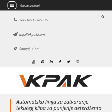
Glavni izbornik
Preskoči
+86-18912389279
na
sadržaj
info@vkpak.com
Šangaj, Kina
Youtube
Pinterest
Linkedin
Facebook
Cvrkut
Instagram
Automatska linija za zatvaranje
tekućeg klipa za punjenje deterdženta