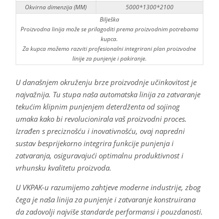
Okvirna dimenzija (MM)
5000*1300*2100
Bilješka
Proizvodna linija može se prilagoditi prema proizvodnim potrebama
kupca.
Za kupca možemo razviti profesionalni integrirani plan proizvodne
linije za punjenje i pakiranje.
U današnjem okruženju brze proizvodnje učinkovitost je
najvažnija. Tu stupa naša automatska linija za zatvaranje
tekućim klipnim punjenjem deterdženta od sojinog
umaka kako bi revolucionirala vaš proizvodni proces.
Izrađen s preciznošću i inovativnošću, ovaj napredni
sustav besprijekorno integrira funkcije punjenja i
zatvaranja, osiguravajući optimalnu produktivnost i
vrhunsku kvalitetu proizvoda.
U VKPAK-u razumijemo zahtjeve moderne industrije, zbog
čega je naša linija za punjenje i zatvaranje konstruirana
da zadovolji najviše standarde performansi i pouzdanosti.