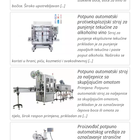
staklene boce, boce za vino ili
bočice. Široko upotrebljavan […]
Potpuno automatski
protiveksplozijski stroj za
punjenje tekućine za
alkoholno vino
Stroj za
punjenje eksplozivne tekućine
prikladan je za punjenje
zapaljivih tekućina i paste
poput alkohola. Naširoko se
koristi u hrani, piću, kozmetici i svakodnevnoj […]
Potpuno automatski stroj
za naljepnice sa
skupljajućim omotom
Primjena: Potpuno
automatski stroj za naljepnice
sa skupljajućim omotom,
prikladan je za označavanje
čepova boca ili omota za
tijelo, širok raspon primjena, prikladan za […]
Proizvođač potpuno
automatskog uređaja za
označavanje stranične