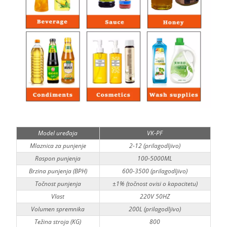
Model uređaja
VK-PF
Mlaznica za punjenje
2-12 (prilagodljivo)
Raspon punjenja
100-5000ML
Brzina punjenja (BPH)
600-3500 (prilagodljivo)
Točnost punjenja
±1% (točnost ovisi o kapacitetu)
Vlast
220V 50HZ
Volumen spremnika
200L (prilagodljivo)
Težina stroja (KG)
800