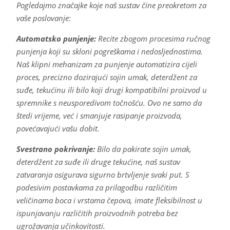
Pogledajmo značajke koje naš sustav čine preokretom za
vaše poslovanje:
Automatsko punjenje:
Recite zbogom procesima ručnog
punjenja koji su skloni pogreškama i nedosljednostima.
Naš klipni mehanizam za punjenje automatizira cijeli
proces, precizno dozirajući sojin umak, deterdžent za
suđe, tekućinu ili bilo koji drugi kompatibilni proizvod u
spremnike s neusporedivom točnošću. Ovo ne samo da
štedi vrijeme, već i smanjuje rasipanje proizvoda,
povećavajući vašu dobit.
Svestrano pokrivanje:
Bilo da pakirate sojin umak,
deterdžent za suđe ili druge tekućine, naš sustav
zatvaranja osigurava sigurno brtvljenje svaki put. S
podesivim postavkama za prilagodbu različitim
veličinama boca i vrstama čepova, imate fleksibilnost u
ispunjavanju različitih proizvodnih potreba bez
ugrožavanja učinkovitosti.