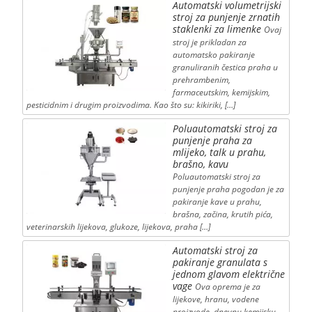
Automatski volumetrijski
stroj za punjenje zrnatih
staklenki za limenke
Ovaj
stroj je prikladan za
automatsko pakiranje
granuliranih čestica praha u
prehrambenim,
farmaceutskim, kemijskim,
pesticidnim i drugim proizvodima. Kao što su: kikiriki, […]
Poluautomatski stroj za
punjenje praha za
mlijeko, talk u prahu,
brašno, kavu
Poluautomatski stroj za
punjenje praha pogodan je za
pakiranje kave u prahu,
brašna, začina, krutih pića,
veterinarskih lijekova, glukoze, lijekova, praha […]
Automatski stroj za
pakiranje granulata s
jednom glavom električne
vage
Ova oprema je za
lijekove, hranu, vodene
proizvode, dnevnu kemijsku