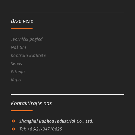
Brze veze
Tvornički pogled
Naš tim
Kontrola kvalitete
Servis
Pitanja
Kupci
Kontaktirajte nas
Shanghai BaZhou Industrial Co., Ltd.
Tel: +86-21-34710825