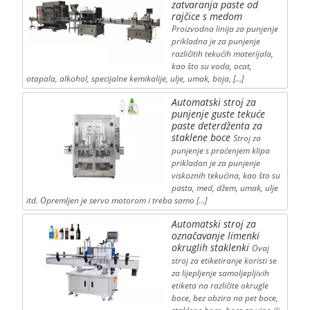
zatvaranja paste od
rajčice s medom
Proizvodna linija za punjenje
prikladna je za punjenje
različitih tekućih materijala,
kao što su voda, ocat,
otapala, alkohol, specijalne kemikalije, ulje, umak, boja, […]
Automatski stroj za
punjenje guste tekuće
paste deterdženta za
staklene boce
Stroj za
punjenje s praćenjem klipa
prikladan je za punjenje
viskoznih tekućina, kao što su
pasta, med, džem, umak, ulje
itd. Opremljen je servo motorom i treba samo […]
Automatski stroj za
označavanje limenki
okruglih staklenki
Ovaj
stroj za etiketiranje koristi se
za lijepljenje samoljepljivih
etiketa na različite okrugle
boce, bez obzira na pet boce,