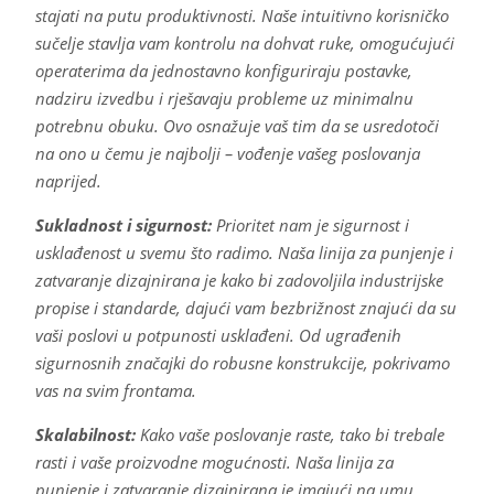
stajati na putu produktivnosti. Naše intuitivno korisničko
sučelje stavlja vam kontrolu na dohvat ruke, omogućujući
operaterima da jednostavno konfiguriraju postavke,
nadziru izvedbu i rješavaju probleme uz minimalnu
potrebnu obuku. Ovo osnažuje vaš tim da se usredotoči
na ono u čemu je najbolji – vođenje vašeg poslovanja
naprijed.
Sukladnost i sigurnost:
Prioritet nam je sigurnost i
usklađenost u svemu što radimo. Naša linija za punjenje i
zatvaranje dizajnirana je kako bi zadovoljila industrijske
propise i standarde, dajući vam bezbrižnost znajući da su
vaši poslovi u potpunosti usklađeni. Od ugrađenih
sigurnosnih značajki do robusne konstrukcije, pokrivamo
vas na svim frontama.
Skalabilnost:
Kako vaše poslovanje raste, tako bi trebale
rasti i vaše proizvodne mogućnosti. Naša linija za
punjenje i zatvaranje dizajnirana je imajući na umu