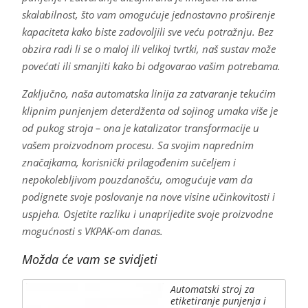
skalabilnost, što vam omogućuje jednostavno proširenje
kapaciteta kako biste zadovoljili sve veću potražnju. Bez
obzira radi li se o maloj ili velikoj tvrtki, naš sustav može
povećati ili smanjiti kako bi odgovarao vašim potrebama.
Zaključno, naša automatska linija za zatvaranje tekućim
klipnim punjenjem deterdženta od sojinog umaka više je
od pukog stroja – ona je katalizator transformacije u
vašem proizvodnom procesu. Sa svojim naprednim
značajkama, korisnički prilagođenim sučeljem i
nepokolebljivom pouzdanošću, omogućuje vam da
podignete svoje poslovanje na nove visine učinkovitosti i
uspjeha. Osjetite razliku i unaprijedite svoje proizvodne
mogućnosti s VKPAK-om danas.
Možda će vam se svidjeti
Automatski stroj za
etiketiranje punjenja i