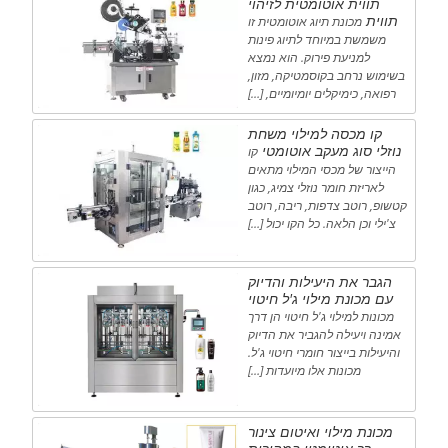
תווית אוטומטית לזיהוי
תווית
מכונת תיוג אוטומטית זו
משמשת במיוחד לתיוג פינות
למניעת פירוק. הוא נמצא
בשימוש נרחב בקוסמטיקה, מזון,
רפואה, כימיקלים יומיומיים, […]
קו מכסה למילוי משחת
נוזלי סוג מעקב אוטומטי
קו
הייצור של מכסי המילוי מתאים
לאריזת חומר נוזלי צמיג, כגון
קטשופ, רוטב צדפות, ריבה, רוטב
צ'ילי וכן הלאה. כל הקו יכול […]
הגבר את היעילות והדיוק
עם מכונת מילוי ג'ל חיטוי
מכונות למילוי ג'ל חיטוי הן דרך
אמינה ויעילה להגביר את הדיוק
והיעילות בייצור חומרי חיטוי ג'ל.
מכונות אלו מיועדות […]
מכונת מילוי ואיטום צינור