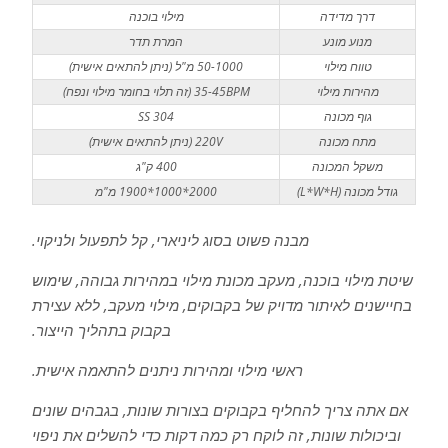
דרך מדידה
מילוי בוכנה
מנוע מונע
המרת תדר
טווח מילוי
50-1000 מ"ל (ניתן להתאים אישית)
מהירות מילוי
35-45BPM (זה תלוי בחומר מילוי ונפח)
גוף מכונה
SS 304
מתח מכונה
220V (ניתן להתאים אישית)
משקל המכונה
400 ק"ג
גודל מכונה (L*W*H)
2000*1000*1900 מ"מ
מבנה פשוט בסוג ליניארי, קל לתפעול ולניקוי.
שיטת מילוי בוכנה, מעקב מכונת מילוי במהירות גבוהה, שימוש
בחיישנים לאיתור מדויק של בקבוקים, מילוי מעקב, ללא עצירת
בקבוק בתהליך הייצור.
ראשי מילוי ומהירות ניתנים להתאמה אישית.
אם אתה צריך להחליף בקבוקים בצורות שונות, בגבהים שונים
וביכולות שונות, זה לוקח רק כמה דקות כדי להשלים את ניפוי