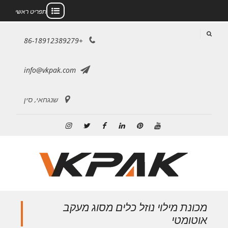
תפריט ראשי
לג
+86-18912389279
תוכן
info@vkpak.com
שנגחאי, סין
יוטיוב
פינטרסט
לינקדאין
פייסבוק
טוויטר
אינסטגרם
מכונת מילוי נוזל כלים מסוג מעקב
אוטומטי