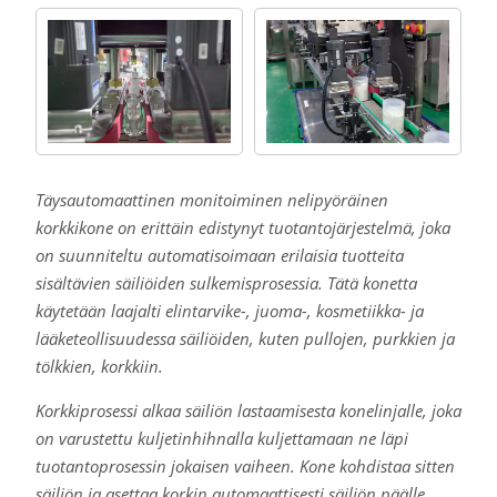
Täysautomaattinen monitoiminen nelipyöräinen
korkkikone on erittäin edistynyt tuotantojärjestelmä, joka
on suunniteltu automatisoimaan erilaisia tuotteita
sisältävien säiliöiden sulkemisprosessia. Tätä konetta
käytetään laajalti elintarvike-, juoma-, kosmetiikka- ja
lääketeollisuudessa säiliöiden, kuten pullojen, purkkien ja
tölkkien, korkkiin.
Korkkiprosessi alkaa säiliön lastaamisesta konelinjalle, joka
on varustettu kuljetinhihnalla kuljettamaan ne läpi
tuotantoprosessin jokaisen vaiheen. Kone kohdistaa sitten
säiliön ja asettaa korkin automaattisesti säiliön päälle.