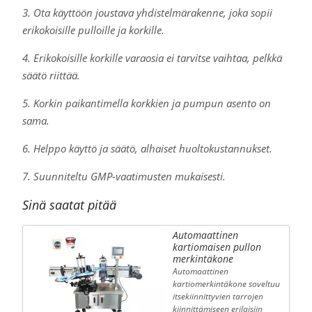
3. Ota käyttöön joustava yhdistelmärakenne, joka sopii
erikokoisille pulloille ja korkille.
4. Erikokoisille korkille varaosia ei tarvitse vaihtaa, pelkkä
säätö riittää.
5. Korkin paikantimella korkkien ja pumpun asento on
sama.
6. Helppo käyttö ja säätö, alhaiset huoltokustannukset.
7. Suunniteltu GMP-vaatimusten mukaisesti.
Sinä saatat pitää
Automaattinen
kartiomaisen pullon
merkintäkone
Automaattinen
kartiomerkintäkone soveltuu
itsekiinnittyvien tarrojen
kiinnittämiseen erilaisiin