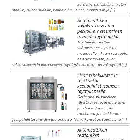
kartiomaisiin astioihin, kuten
maaliin, kulhonuudeliin, välipaloihin, viiniin, mausteisiin ja […]
Automaattinen
soijakastike-astian
pesuaine, nestemäinen
männän täyttöaukko
Täyttölinja soveltuu
viskoosien nestemäisten
materiaalien, kuten ketsuppin,
osterikastikkeen, hillon,
chilikastikkeen ja niin edelleen, täyttämiseen. Koko rivi voi täyttää […]
Lisää tehokkuutta ja
tarkkuutta
geelipuhdistusaineen
täyttökoneella
Geelipuhdistusaineiden
täyttökoneet ovat luotettava
ja tehokas tapa lisätä
tarkkuutta ja tehokkuutta
geelipuhdistusaineiden tuotannossa. Nämä koneet on suunniteltu […]
Automaattinen
testiputken