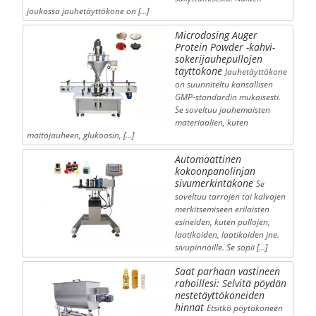
joukossa jauhetäyttökone on […]
Microdosing Auger
Protein Powder -kahvi-
sokerijauhepullojen
täyttökone
Jauhetäyttökone
on suunniteltu kansallisen
GMP-standardin mukaisesti.
Se soveltuu jauhemaisten
materiaalien, kuten
maitojauheen, glukoosin, […]
Automaattinen
kokoonpanolinjan
sivumerkintäkone
Se
soveltuu tarrojen tai kalvojen
merkitsemiseen erilaisten
esineiden, kuten pullojen,
laatikoiden, laatikoiden jne.
sivupinnoille. Se sopii […]
Saat parhaan vastineen
rahoillesi: Selvitä pöydän
nestetäyttökoneiden
hinnat
Etsitkö pöytäkoneen