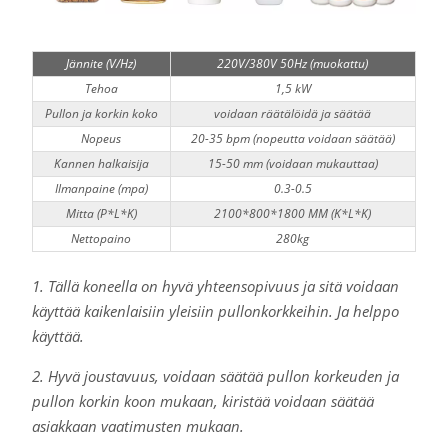
Jännite (V/Hz)
220V/380V 50Hz (muokattu)
Tehoa
1,5 kW
Pullon ja korkin koko
voidaan räätälöidä ja säätää
Nopeus
20-35 bpm (nopeutta voidaan säätää)
Kannen halkaisija
15-50 mm (voidaan mukauttaa)
Ilmanpaine (mpa)
0.3-0.5
Mitta (P*L*K)
2100*800*1800 MM (K*L*K)
Nettopaino
280kg
1. Tällä koneella on hyvä yhteensopivuus ja sitä voidaan
käyttää kaikenlaisiin yleisiin pullonkorkkeihin. Ja helppo
käyttää.
2. Hyvä joustavuus, voidaan säätää pullon korkeuden ja
pullon korkin koon mukaan, kiristää voidaan säätää
asiakkaan vaatimusten mukaan.