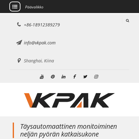
Päävalikko
Siirry
+86-18912389279
sisältöön
info@vkpak.com
Shanghai, Kiina
Youtube
Pinterest
Linkedin
Facebook
Viserrys
Instagram
Täysautomaattinen monitoiminen
neljän pyörän katkaisukone