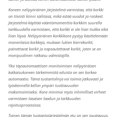
Koneen nelipyöräinen järjestelmä varmistaa, että korkki
on tiiviisti kiinni säiliössä, mikä estää vuodot ja roiskeet.
Järjestelmä käyttää vääntömomenttia korkkiin suurella
tarkkuudella varmistaen, että korkki ei ole liian tiukka eikä
liian löysä. Nelipyöräinen korkkikone pystyy käsittelemään
monenlaisia korkkeja, mukaan lukien kierrekorkit,
painettavat korkit ja napsautettavat korkit, joten se on
monipuolinen ratkaisu valmistajille.
Yksi täysautomaattisen monitoimisen nelipyöräisen
katkaisukoneen tärkeimmistä eduista on sen korkea
automaatio. Tämä tuotantolinja voi toimia jatkuvasti ja
työskennellä kellon ympäri tuottavuuden
maksimoimiseksi. Kone minimoi myös inhimilliset virheet
varmistaen tasaisen laadun ja tarkkuuden
rajoitusprosessissa.
Toinen tämän tuotantojärjestelmän etu on sen joustavuus.