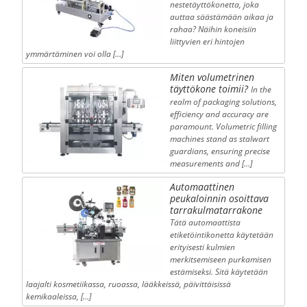
nestetäyttökonetta, joka
auttaa säästämään aikaa ja
rahaa? Näihin koneisiin
liittyvien eri hintojen
ymmärtäminen voi olla […]
Miten volumetrinen
täyttökone toimii?
In the
realm of packaging solutions,
efficiency and accuracy are
paramount. Volumetric filling
machines stand as stalwart
guardians, ensuring precise
measurements and […]
Automaattinen
peukaloinnin osoittava
tarrakulmatarrakone
Tätä automaattista
etiketöintikonetta käytetään
erityisesti kulmien
merkitsemiseen purkamisen
estämiseksi. Sitä käytetään
laajalti kosmetiikassa, ruoassa, lääkkeissä, päivittäisissä
kemikaaleissa, […]