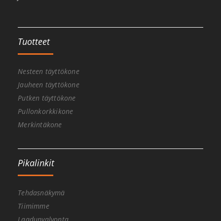
Tuotteet
Nesteen täyttökone
Jauheen täyttökone
Putken täyttökone
Pullonkorkkikone
Merkintäkone
Pikalinkit
Tehdasnäkymä
Tiimimme
Laadunvalvonta