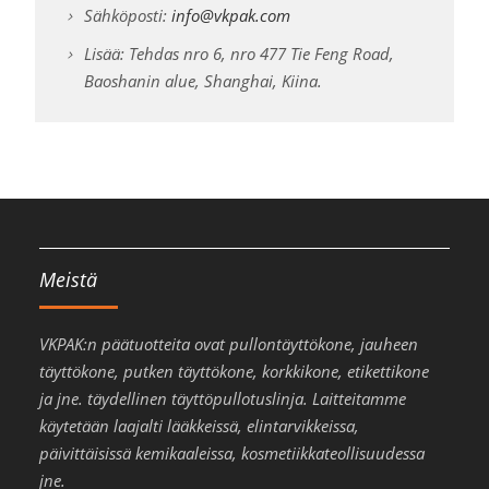
Sähköposti:
info@vkpak.com
Lisää: Tehdas nro 6, nro 477 Tie Feng Road,
Baoshanin alue, Shanghai, Kiina.
Meistä
VKPAK:n päätuotteita ovat pullontäyttökone, jauheen
täyttökone, putken täyttökone, korkkikone, etikettikone
ja jne. täydellinen täyttöpullotuslinja. Laitteitamme
käytetään laajalti lääkkeissä, elintarvikkeissa,
päivittäisissä kemikaaleissa, kosmetiikkateollisuudessa
jne.