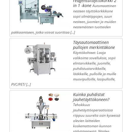
reagenssitäyttökorkki 2
in 1 -kone
Automaattinen
nesteen täyttökorkkikone
sopii silmätippojen, suun
nesteen, juomien ja muiden
nestemäisten tuotteiden
pakkaamiseen, jotka voivat suorittaa […]
Täysautomaattinen
pullojen merkintäkone
Käyttökohteet: Laaja
valikoima sovelluksia, sopii
elintarvikkeille, juomille,
puhdistustarvikkeille,
lääkkeille, pulloille ja muille
muovipulloille, lasipulloille,
PVC/PET/ […]
Kuinka puhdistat
jauhetäyttökoneen?
Tehokkuus
jauhetäyttöoperaatioissa
riippuu suurelta osin kyseessä
olevien laitteiden
koskemattoman kunnon
säilyttämisestä. Näiden