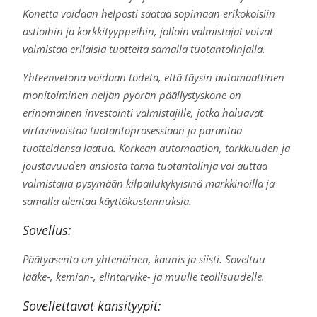
Konetta voidaan helposti säätää sopimaan erikokoisiin
astioihin ja korkkityyppeihin, jolloin valmistajat voivat
valmistaa erilaisia tuotteita samalla tuotantolinjalla.
Yhteenvetona voidaan todeta, että täysin automaattinen
monitoiminen neljän pyörän päällystyskone on
erinomainen investointi valmistajille, jotka haluavat
virtaviivaistaa tuotantoprosessiaan ja parantaa
tuotteidensa laatua. Korkean automaation, tarkkuuden ja
joustavuuden ansiosta tämä tuotantolinja voi auttaa
valmistajia pysymään kilpailukykyisinä markkinoilla ja
samalla alentaa käyttökustannuksia.
Sovellus:
Päätyasento on yhtenäinen, kaunis ja siisti. Soveltuu
lääke-, kemian-, elintarvike- ja muulle teollisuudelle.
Sovellettavat kansityypit: