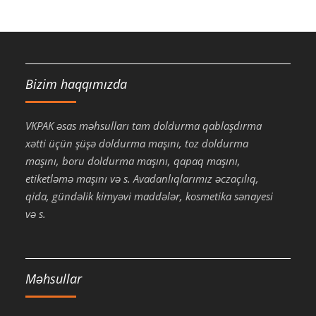
Bizim haqqımızda
VKPAK əsas məhsulları tam doldurma qablaşdırma
xətti üçün şüşə doldurma maşını, toz doldurma
maşını, boru doldurma maşını, qapaq maşını,
etiketləmə maşını və s. Avadanlıqlarımız əczaçılıq,
qida, gündəlik kimyəvi maddələr, kosmetika sənayesi
və s.
Məhsullar