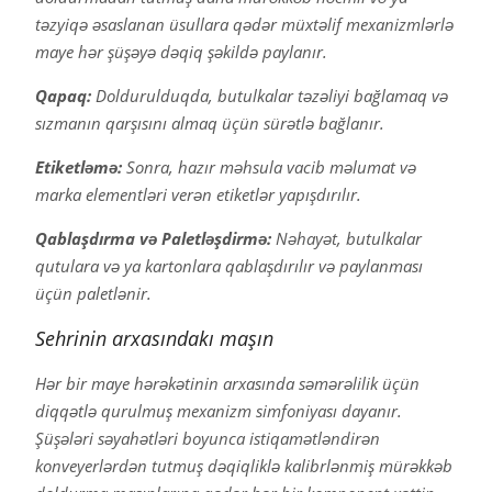
təzyiqə əsaslanan üsullara qədər müxtəlif mexanizmlərlə
maye hər şüşəyə dəqiq şəkildə paylanır.
Qapaq:
Doldurulduqda, butulkalar təzəliyi bağlamaq və
sızmanın qarşısını almaq üçün sürətlə bağlanır.
Etiketləmə:
Sonra, hazır məhsula vacib məlumat və
marka elementləri verən etiketlər yapışdırılır.
Qablaşdırma və Paletləşdirmə:
Nəhayət, butulkalar
qutulara və ya kartonlara qablaşdırılır və paylanması
üçün paletlənir.
Sehrinin arxasındakı maşın
Hər bir maye hərəkətinin arxasında səmərəlilik üçün
diqqətlə qurulmuş mexanizm simfoniyası dayanır.
Şüşələri səyahətləri boyunca istiqamətləndirən
konveyerlərdən tutmuş dəqiqliklə kalibrlənmiş mürəkkəb