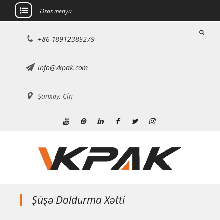
Əsas menyu
Məzmuna
+86-18912389279
keçin
info@vkpak.com
Şanxay, Çin
Youtube
Pinterest
Linkedin
Facebook
Twitter
Instagram
Şüşə Doldurma Xətti