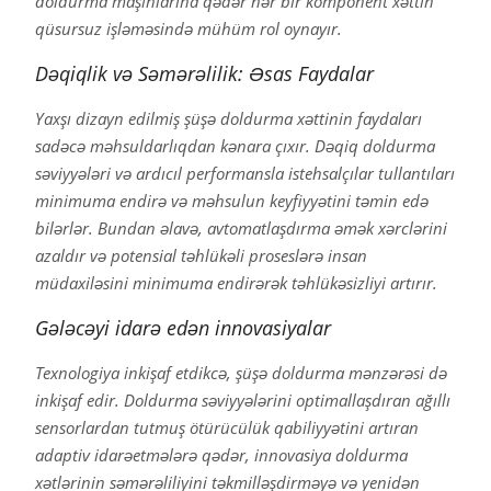
doldurma maşınlarına qədər hər bir komponent xəttin
qüsursuz işləməsində mühüm rol oynayır.
Dəqiqlik və Səmərəlilik: Əsas Faydalar
Yaxşı dizayn edilmiş şüşə doldurma xəttinin faydaları
sadəcə məhsuldarlıqdan kənara çıxır. Dəqiq doldurma
səviyyələri və ardıcıl performansla istehsalçılar tullantıları
minimuma endirə və məhsulun keyfiyyətini təmin edə
bilərlər. Bundan əlavə, avtomatlaşdırma əmək xərclərini
azaldır və potensial təhlükəli proseslərə insan
müdaxiləsini minimuma endirərək təhlükəsizliyi artırır.
Gələcəyi idarə edən innovasiyalar
Texnologiya inkişaf etdikcə, şüşə doldurma mənzərəsi də
inkişaf edir. Doldurma səviyyələrini optimallaşdıran ağıllı
sensorlardan tutmuş ötürücülük qabiliyyətini artıran
adaptiv idarəetmələrə qədər, innovasiya doldurma
xətlərinin səmərəliliyini təkmilləşdirməyə və yenidən