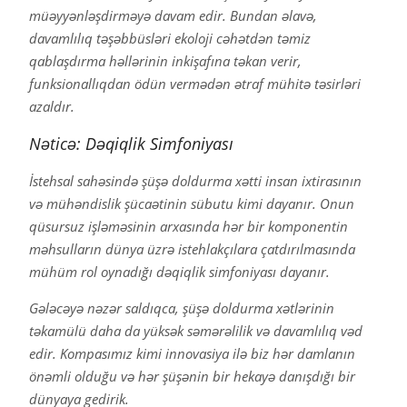
müəyyənləşdirməyə davam edir. Bundan əlavə,
davamlılıq təşəbbüsləri ekoloji cəhətdən təmiz
qablaşdırma həllərinin inkişafına təkan verir,
funksionallıqdan ödün vermədən ətraf mühitə təsirləri
azaldır.
Nəticə: Dəqiqlik Simfoniyası
İstehsal sahəsində şüşə doldurma xətti insan ixtirasının
və mühəndislik şücaətinin sübutu kimi dayanır. Onun
qüsursuz işləməsinin arxasında hər bir komponentin
məhsulların dünya üzrə istehlakçılara çatdırılmasında
mühüm rol oynadığı dəqiqlik simfoniyası dayanır.
Gələcəyə nəzər saldıqca, şüşə doldurma xətlərinin
təkamülü daha da yüksək səmərəlilik və davamlılıq vəd
edir. Kompasımız kimi innovasiya ilə biz hər damlanın
önəmli olduğu və hər şüşənin bir hekayə danışdığı bir
dünyaya gedirik.