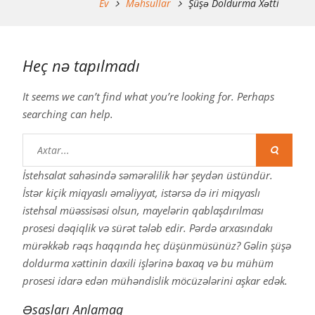
Ev
Məhsullar
Şüşə Doldurma Xətti
Heç nə tapılmadı
It seems we can’t find what you’re looking for. Perhaps
searching can help.
Axtarmaq:
İstehsalat sahəsində səmərəlilik hər şeydən üstündür.
İstər kiçik miqyaslı əməliyyat, istərsə də iri miqyaslı
istehsal müəssisəsi olsun, mayelərin qablaşdırılması
prosesi dəqiqlik və sürət tələb edir. Pərdə arxasındakı
mürəkkəb rəqs haqqında heç düşünmüsünüz? Gəlin şüşə
doldurma xəttinin daxili işlərinə baxaq və bu mühüm
prosesi idarə edən mühəndislik möcüzələrini aşkar edək.
Əsasları Anlamaq