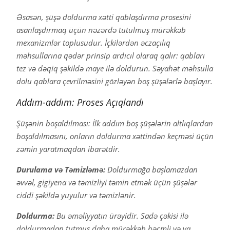
Əsasən, şüşə doldurma xətti qablaşdırma prosesini
asanlaşdırmaq üçün nəzərdə tutulmuş mürəkkəb
mexanizmlər toplusudur. İçkilərdən əczaçılıq
məhsullarına qədər prinsip ardıcıl olaraq qalır: qabları
tez və dəqiq şəkildə maye ilə doldurun. Səyahət məhsulla
dolu qablara çevrilməsini gözləyən boş şüşələrlə başlayır.
Addım-addım: Proses Açıqlandı
Şüşənin boşaldılması: İlk addım boş şüşələrin altlıqlardan
boşaldılmasını, onların doldurma xəttindən keçməsi üçün
zəmin yaratmaqdan ibarətdir.
Durulama və Təmizləmə:
Doldurmağa başlamazdan
əvvəl, gigiyena və təmizliyi təmin etmək üçün şüşələr
ciddi şəkildə yuyulur və təmizlənir.
Doldurma:
Bu əməliyyatın ürəyidir. Sadə çəkisi ilə
doldurmadan tutmuş daha mürəkkəb həcmli və ya