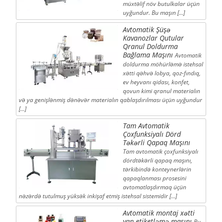
müxtəlif növ butulkalar üçün
uyğundur. Bu maşın […]
Avtomatik Şüşə
Kavanozlar Qutular
Qranul Doldurma
Bağlama Maşını
Avtomatik
doldurma möhürləmə istehsal
xətti qəhvə lobya, qoz-fındıq,
ev heyvanı qidası, konfet,
qovun kimi qranul materialın
və ya genişlənmiş dənəvər materialın qablaşdırılması üçün uyğundur
[...]
Tam Avtomatik
Çoxfunksiyalı Dörd
Təkərli Qapaq Maşını
Tam avtomatik çoxfunksiyalı
dördtəkərli qapaq maşını,
tərkibində konteynerlərin
qapaqlanması prosesini
avtomatlaşdırmaq üçün
nəzərdə tutulmuş yüksək inkişaf etmiş istehsal sistemidir [...]
Avtomatik montaj xətti
yan etiketləmə maşını
Bu,