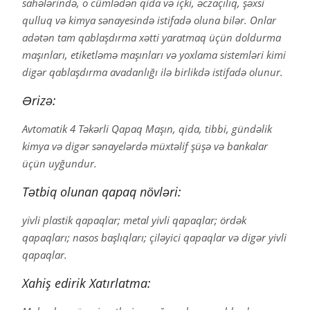
sahələrində, o cümlədən qida və içki, əczaçılıq, şəxsi
qulluq və kimya sənayesində istifadə oluna bilər. Onlar
adətən tam qablaşdırma xətti yaratmaq üçün doldurma
maşınları, etiketləmə maşınları və yoxlama sistemləri kimi
digər qablaşdırma avadanlığı ilə birlikdə istifadə olunur.
Ərizə:
Avtomatik 4 Təkərli Qapaq Maşın, qida, tibbi, gündəlik
kimya və digər sənayelərdə müxtəlif şüşə və bankalar
üçün uyğundur.
Tətbiq olunan qapaq növləri:
yivli plastik qapaqlar; metal yivli qapaqlar; ördək
qapaqları; nasos başlıqları; çiləyici qapaqlar və digər yivli
qapaqlar.
Xahiş edirik Xatırlatma: