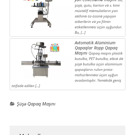
şüşə, qutu, karton və s. kimi
müxtəlif məmulatların yan
səthinə öz-özünə yapışan
stikerlərin və ya filmin
etiketlənməsi üçün uyğundur.
Bu, […]
Avtomatik Alüminium
Qapaqlar Ropp Qapaq
Maşını
Qapaq maşını plastik
butulka, PET butulka, eləcə də
şüşə butulka üçün alüminium
qapaqların rulon-press-
möhürlənməsi üçün uyğun
avadanlıqdır. Yeməkdə geniş
istifadə edilən […]
Şüşə Qapaq Maşını