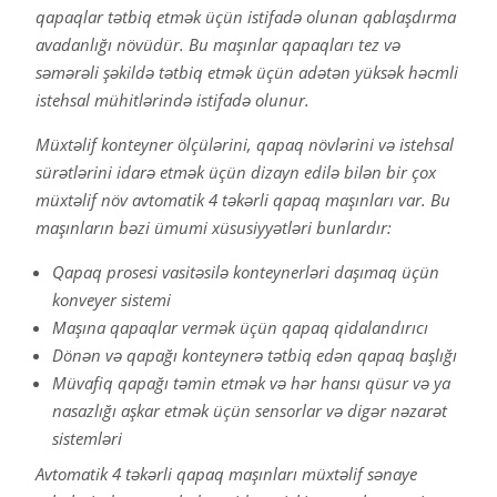
qapaqlar tətbiq etmək üçün istifadə olunan qablaşdırma
avadanlığı növüdür. Bu maşınlar qapaqları tez və
səmərəli şəkildə tətbiq etmək üçün adətən yüksək həcmli
istehsal mühitlərində istifadə olunur.
Müxtəlif konteyner ölçülərini, qapaq növlərini və istehsal
sürətlərini idarə etmək üçün dizayn edilə bilən bir çox
müxtəlif növ avtomatik 4 təkərli qapaq maşınları var. Bu
maşınların bəzi ümumi xüsusiyyətləri bunlardır:
Qapaq prosesi vasitəsilə konteynerləri daşımaq üçün
konveyer sistemi
Maşına qapaqlar vermək üçün qapaq qidalandırıcı
Dönən və qapağı konteynerə tətbiq edən qapaq başlığı
Müvafiq qapağı təmin etmək və hər hansı qüsur və ya
nasazlığı aşkar etmək üçün sensorlar və digər nəzarət
sistemləri
Avtomatik 4 təkərli qapaq maşınları müxtəlif sənaye