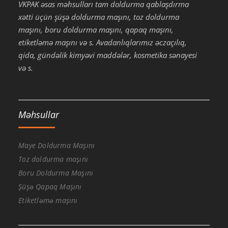
VKPAK əsas məhsulları tam doldurma qablaşdırma
xətti üçün şüşə doldurma maşını, toz doldurma
maşını, boru doldurma maşını, qapaq maşını,
etiketləmə maşını və s. Avadanlıqlarımız əczaçılıq,
qida, gündəlik kimyəvi maddələr, kosmetika sənayesi
və s.
Məhsullar
Maye Doldurma Maşını
Toz doldurma maşını
Boru Doldurma Maşını
Şüşə Qapaq Maşını
Etiketləmə maşını