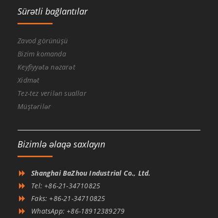
Sürətli bağlantılar
Zavod görünüşü
Bizim komanda
Keyfiyyətə nəzarət
Xidmət
Tez-tez verilən suallar
Müştərilər
Bizimlə əlaqə saxlayın
Shanghai BaZhou Industrial Co., Ltd.
Tel: +86-21-34710825
Faks: +86-21-34710825
WhatsApp: +86-18912389279