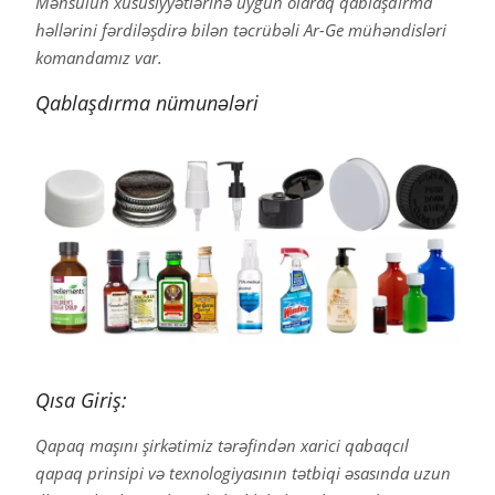
Məhsulun xüsusiyyətlərinə uyğun olaraq qablaşdırma
həllərini fərdiləşdirə bilən təcrübəli Ar-Ge mühəndisləri
komandamız var.
Qablaşdırma nümunələri
Qısa Giriş:
Qapaq maşını şirkətimiz tərəfindən xarici qabaqcıl
qapaq prinsipi və texnologiyasının tətbiqi əsasında uzun