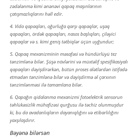
zədələnmə kimi ənənəvi qapaq maşınlarının
çatışmazlıqlarını həll edir.
4. Vida qapaqları, oğurluğa qarşı qapaqlar, uşaq
qapaqları, ördək qapaqları, nasos başlıqları, çiləyici
qapaqlar və s. kimi geniş tətbiqlər üçün uyğundur;
5. Qapaq mexanizminin məsafəsi və hündürlüyü tez
tənzimlənə bilər. Şüşə növlərini və müxtəlif spesifikasiyalı
qapaqları dəyişdirərkən, bütün proses alətlərdən istifadə
etmədən tənzimlənə bilər və dəyişdirmə əl çarxının
tənzimlənməsi ilə tamamlana bilər.
6. Qapağın qidalanma mexanizmi fotoelektrik sensorun
təhlükəsizlik mühafizəsi qurğusu ilə təchiz olunmuşdur
ki, bu da avadanlıqların dayanıqlığını və etibarlılığını
yaxşılaşdırır.
Bəyənə bilərsən