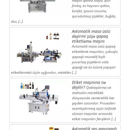
maşını qəhvə lobya, qoz-
fındıq, ev heyvanı qidası,
konfet, qovun toxumu,
qurudulmuş çiçəklər, buğda,
duz, [...]
Avtomatik masa üstü
dəyirmi şüşə qapaq
etiketləmə maşını
Avtomatik masa üstü qapaq
etiketləmə maşınları, çubuqlu
qapaqlı müxtəlif kiçik
yuvarlaq şüşələrin vida
qapağı və öz-özünə yapışan
etiketlənməsi üçün uyğundur, məsələn [...]
Etiket maşınına nə
deyilir?
Qablaşdırma və
istehsalın mürəkkəb
dünyasında səmərəlilik hər
şeydən üstündür. Prosesləri
asanlaşdırmaq üçün istifadə
olunan maşınlar arasında
etiket maşınları fərqlənir [...]
Avtomatik yaş yapışqanlı