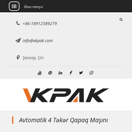
Əsas menyu
Məzmuna
+86-18912389279
keçin
info@vkpak.com
Şanxay, Çin
Youtube
Pinterest
Linkedin
Facebook
Twitter
Instagram
Avtomatik 4 Təkər Qapaq Maşını