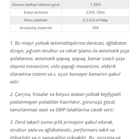
Ümumi istehsal xəttinin gücü
1.5KVt
Enerji təchizatı
220V, 50Hz
Hava istehlakı
0,2-0,4 m³/dəq
Avadanlıq materialı
304
1. Bu maşın yüksək avtomatlaşdırma dərəcəsi, ağlabatan
dizayn, yığcam struktur və rahat işləmə ilə avtomatik şüşə
qidalanma, avtomatik qapaq, qapaq, kəmər sıxaclı şüşə
daşıma mexanizmi, vida qapağı mexanizmi, elektrik
idarəetmə sistemi və s. üçün konveyer kəmərini qəbul
edir;
2. Çərçivə, hissələr və korpus əsasən yüksək keyfiyyətli
paslanmayan poladdan hazırlanır, görünüşü gözəl,
təmizlənməsi asan və GMP tələblərinə cavab verir;
3. Dörd təkərli sıxma iplik prinsipini qəbul edərək,
struktur sadə və ağlabatandır, performans sabit və
etibarlıdır və iş səmərəliliyi yüksəkdir. Bu, sürüşmə və