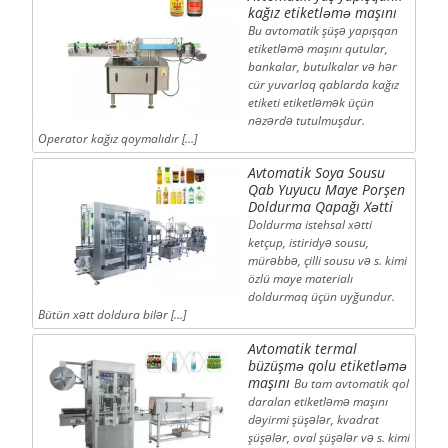
kağız etiketləmə maşını
Bu avtomatik şüşə yapışqan
etiketləmə maşını qutular,
bankalar, butulkalar və hər
cür yuvarlaq qablarda kağız
etiketi etiketləmək üçün
nəzərdə tutulmuşdur.
Operator kağız qoymalıdır […]
Avtomatik Soya Sousu
Qab Yuyucu Maye Porşen
Doldurma Qapağı Xətti
Doldurma istehsal xətti
ketçup, istiridyə sousu,
mürəbbə, çilli sousu və s. kimi
özlü maye materialı
doldurmaq üçün uyğundur.
Bütün xətt doldura bilər [...]
Avtomatik termal
büzüşmə qolu etiketləmə
maşını
Bu tam avtomatik qol
daralan etiketləmə maşını
dəyirmi şüşələr, kvadrat
şüşələr, oval şüşələr və s. kimi