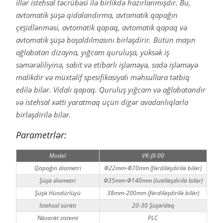
illər istehsal təcrübəsi ilə birlikdə hazırlanmışdır. Bu,
avtomatik şüşə qidalandırma, avtomatik qapağın
çeşidlənməsi, avtomatik qapaq, avtomatik qapaq və
avtomatik şüşə boşaldılmasını birləşdirir. Bütün maşın
ağlabatan dizayna, yığcam quruluşa, yüksək iş
səmərəliliyinə, sabit və etibarlı işləməyə, sadə işləməyə
malikdir və müxtəlif spesifikasiyalı məhsullara tətbiq
edilə bilər. Vidalı qapaq. Quruluş yığcam və ağlabatandır
və istehsal xətti yaratmaq üçün digər avadanlıqlarla
birləşdirilə bilər.
Parametrlər:
Model
VK-JX-00
Qapağın diametri
Φ22mm-Φ70mm (fərdiləşdirilə bilər)
Şüşə diametri
Φ35mm-Φ140mm (özəlləşdirilə bilər)
Şüşə Hündürlüyü
38mm-200mm (fərdiləşdirilə bilər)
İstehsal sürəti
20-30 Şüşə/dəq
Nəzarət sistemi
PLC