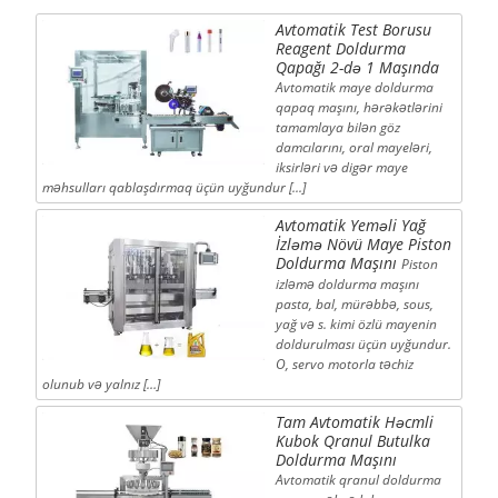
Avtomatik Test Borusu
Reagent Doldurma
Qapağı 2-də 1 Maşında
Avtomatik maye doldurma
qapaq maşını, hərəkətlərini
tamamlaya bilən göz
damcılarını, oral mayeləri,
iksirləri və digər maye
məhsulları qablaşdırmaq üçün uyğundur [...]
Avtomatik Yeməli Yağ
İzləmə Növü Maye Piston
Doldurma Maşını
Piston
izləmə doldurma maşını
pasta, bal, mürəbbə, sous,
yağ və s. kimi özlü mayenin
doldurulması üçün uyğundur.
O, servo motorla təchiz
olunub və yalnız […]
Tam Avtomatik Həcmli
Kubok Qranul Butulka
Doldurma Maşını
Avtomatik qranul doldurma