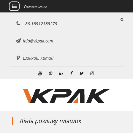
Головне меню
Перейти
+86-18912389279
до
вмісту
info@vkpak.com
Шанхай, Китай
Youtube
Pinterest
Linkedin
Facebook
Twitter
Instagram
Лінія розливу пляшок