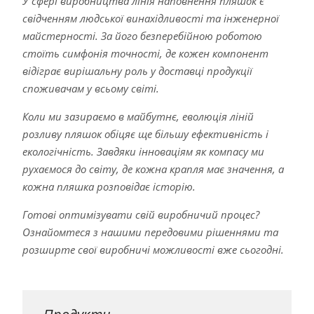
У сфері виробництва лінія наповнення пляшок є
свідченням людської винахідливості та інженерної
майстерності. За його безперебійною роботою
стоїть симфонія точності, де кожен компонент
відіграє вирішальну роль у доставці продукції
споживачам у всьому світі.
Коли ми зазираємо в майбутнє, еволюція ліній
розливу пляшок обіцяє ще більшу ефективність і
екологічність. Завдяки інноваціям як компасу ми
рухаємося до світу, де кожна крапля має значення, а
кожна пляшка розповідає історію.
Готові оптимізувати свій виробничий процес?
Ознайомтеся з нашими передовими рішеннями та
розширте свої виробничі можливості вже сьогодні.