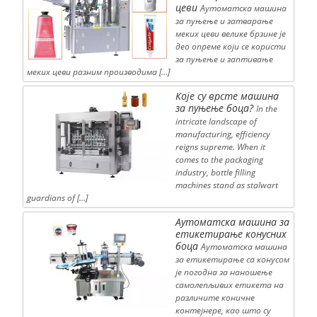
цеви
Аутоматска машина
за пуњење и затварање
меких цеви велике брзине је
део опреме који се користи
за пуњење и заптивање
меких цеви разним производима […]
Које су врсте машина
за пуњење боца?
In the
intricate landscape of
manufacturing, efficiency
reigns supreme. When it
comes to the packaging
industry, bottle filling
machines stand as stalwart
guardians of […]
Аутоматска машина за
етикетирање конусних
боца
Аутоматска машина
за етикетирање са конусом
је погодна за наношење
самолепљивих етикета на
различите коничне
контејнере, као што су