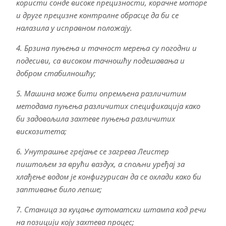
користи сонде високе прецизности, корачне моторе
и друге прецизне контролне обрасце да би се
налазила у исправном положају.
4. Брзина пуњења и тачност мерења су погодни и
подесиви, са високом тачношћу подешавања и
добром стабилношћу;
5. Машина може бити опремљена различитим
методама пуњења различитих спецификација како
би задовољила захтеве пуњења различитих
вискозитета;
6. Унутрашње грејање се загрева Леистер
пиштољем за врући ваздух, а спољни уређај за
хлађење водом је конфигурисан да се охлади како би
заптивање било лепше;
7. Станица за куцање аутоматски штампа код речи
на позицији коју захтева процес;