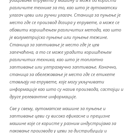
убацивање епрувета у машину и може да користи
различите технике за то, као што је аутоматски
улагач цеви или ручни улагач. Станица за пуњење је
место где се производ дозира у епрувете, а може се
обавити коришћењем различитих метода, као што
је волуметријско пуњење или пуњење тежине.
Станица за заптивање је место где је цев
запечаћена, а то се може урадити коришћењем
различитих техника, као што је топлотно
заптивање или ултразвучно заптивање. Коначно,
станица за обележавање је место где се етикете
стављају на епрувете, које могу укључивати
информације као што су назив производа, састојци и
друге релевантне информације.
Све у свему, аутоматске машине за пуњење и
заптивање цеви су високо ефикасне и прецизне
машине које се користе у разним индустријама за
паковање производа у цеви за дистрибуцију и