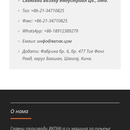
Схангхаи БаЗхоу Индустриал Цо., Лтд.
Тел: +86-21-34710825
Факс: +86-21-34710825
WhatsApp: +86-18912389279
Емаил:
инфо@вкпак.цом
Додати: Фабрика бр. 6, бр. 477 Тие Фенг
Роад, округ Баошан, Шангај, Кина.
О нама
Главни производи ВКПАК-а су машина за пуњење