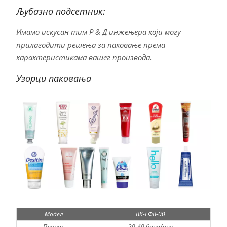
Љубазно подсетник:
Имамо искусан тим Р & Д инжењера који могу
прилагодити решења за паковање према
карактеристикама вашег производа.
Узорци паковања
Модел
ВК-ГФВ-00
Принос
20-40 боца/мин