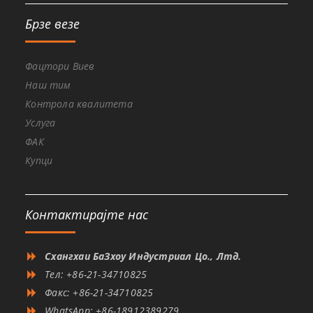
Брзе везе
Фацтори Виев
Наш тим
Контрола квалитета
Услуга
ФАК
Купци
Контактирајте нас
Схангхаи БаЗхоу Индустриал Цо., Лтд.
Тел: +86-21-34710825
Факс: +86-21-34710825
WhatsApp: +86-18912389279