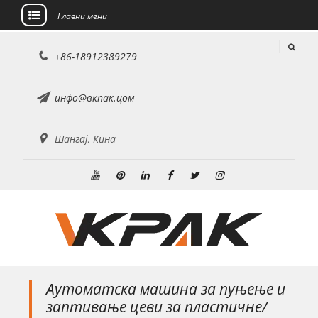
Главни мени
Пређи
+86-18912389279
на
садржај
инфо@вкпак.цом
Шангај, Кина
ЈуТјуб
Пинтерест
Линкедин
Фејсбук
Твиттер
инстаграм
Аутоматска машина за пуњење и
заптивање цеви за пластичне/