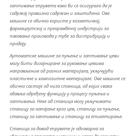
заптивање епрувета како би се осигурало да је
садржај правилно садржан и заштићена. Ове
машине се обично користе у козметичкој,
фармацеутској и прехрамбеној индустрији за
паковање производа у тубе за дистрибуцију и
продају.
Аутоматске машине за пуњење и заптивање цеви
могу бити дизајниране за руковање цевима
направљеним од разних материјала, укључујући
пластичне и композитне материјале. Ове машине се
обично састоје од низа станица, од којих свака
обавља одређену функцију у процесу пуњења и
заптивања. Неке од станица могу укључивати
станицу за напајање кроз цев, станицу за пуњење,
станицу за заптивање и станицу за етикетирање.
Станица за довод епрувете је одговорна за