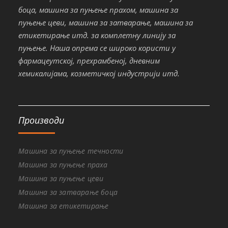
боца, машина за пуњење прахом, машина за
пуњење цеви, машина за затварање, машина за
етикетирање итд. за комплетну линију за
пуњење. Наша опрема се широко користи у
фармацеутској, прехрамбеној, дневним
хемикалијама, козметичкој индустрији итд.
Производи
Машина за пуњење течности
Машина за пуњење праха
Машина за пуњење цеви
Машина за затварање боца
Машина за етикетирање