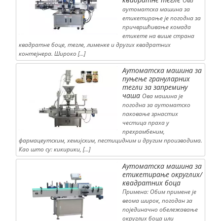
Ова
аутоматска машина за
етикетирање је погодна за
причвршћивање комада
етикете на више страна
квадратне боце, тегле, лименке и других квадратних
контејнера. Широко […]
Аутоматска машина за
пуњење грануларних
тегли за запремину
чаша
Ова машина је
погодна за аутоматско
паковање зрнастих
честица праха у
прехрамбеним,
фармацеутским, хемијским, пестицидним и другим производима.
Као што су: кикирики, […]
Аутоматска машина за
етикетирање округлих/
квадратних боца
Примена: Обим примене је
веома широк, погодан за
појединачно обележавање
округлих боца или