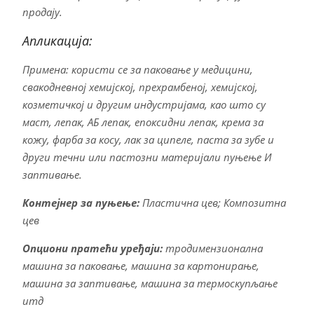
продају.
Апликација:
Примена: користи се за паковање у медицини,
свакодневној хемијској, прехрамбеној, хемијској,
козметичкој и другим индустријама, као што су
маст, лепак, АБ лепак, епоксидни лепак, крема за
кожу, фарба за косу, лак за ципеле, паста за зубе и
други течни или пастозни материјали пуњење И
заптивање.
Контејнер за пуњење:
Пластична цев; Композитна
цев
Опциони пратећи уређаји:
тродимензионална
машина за паковање, машина за картонирање,
машина за заптивање, машина за термоскупљање
итд