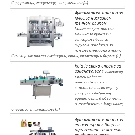
боја, резанци, грицкалице, вино, зачини и […]
Аутоматска машина за
пуњење вискозном
течном клипом
Примена: Аутоматска
машина за пуњење и
затварање боца са
сирупом, погодна је за
пуњење течности и паста
било које течности у медицини, храни, козметици и другим […]
Која је сврха опреме за
означавање?
У замршеној
мрежи модерне
производње, свака
компонента игра кључну
улогу у обезбеђивању
ефикасности, безбедности
и усклађености. Међу њима,
опрема за етикетирање […]
Аутоматска машина за
етикетирање боца са
три стране за лименке
квадратне тегле