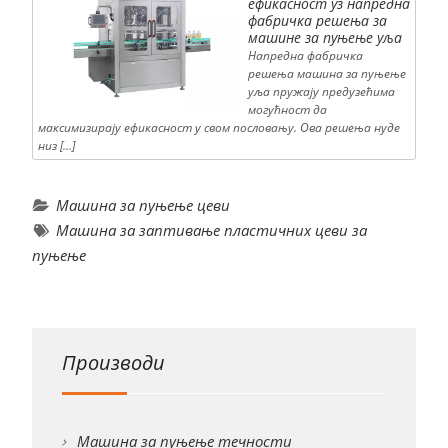
ефикасност уз напредна
фабричка решења за
машине за пуњење уља
Напредна фабричка
решења машина за пуњење
уља пружају предузећима
могућност да
максимизирају ефикасност у свом пословању. Ова решења нуде
низ […]
Машина за пуњење цеви
Машина за заптивање пластичних цеви за
пуњење
Производи
Машина за пуњење течности