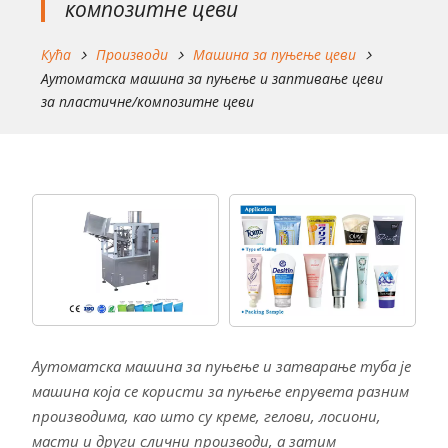
композитне цеви
Кућа
Производи
Машина за пуњење цеви
Аутоматска машина за пуњење и заптивање цеви
за пластичне/композитне цеви
Аутоматска машина за пуњење и затварање туба је
машина која се користи за пуњење епрувета разним
производима, као што су креме, гелови, лосиони,
масти и други слични производи, а затим