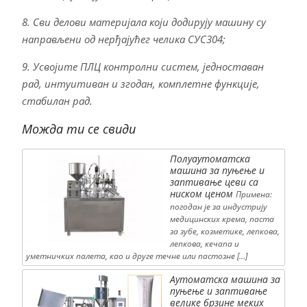
8. Сви делови материјала који додирују машину су
направљени од нерђајућег челика СУС304;
9. Усвојите ПЛЦ контролни систем, једноставан
рад, интуитиван и згодан, комплетне функције,
стабилан рад.
Можда ти се свиди
Полуаутоматска
машина за пуњење и
заптивање цеви са
ниском ценом
Примена:
погодан је за индустрију
медицинских крема, паста
за зубе, козметике, лепкова,
лепкова, кечапа и
уметничких палета, као и друге течне или пастозне […]
Аутоматска машина за
пуњење и заптивање
велике брзине меких