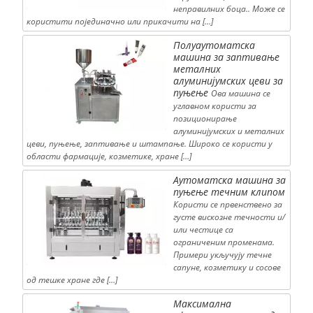
неправилних боца.. Може се
користити појединачно или прикачити на […]
Полуаутоматска
машина за заптивање
металних
алуминијумских цеви за
пуњење
Ова машина се
углавном користи за
позиционирање
алуминијумских и металних
цеви, пуњење, заптивање и штампање. Широко се користи у
области фармације, козметике, хране […]
Аутоматска машина за
пуњење течним клипом
Користи се првенствено за
густе вискозне течности и/
или честице са
ограниченим променама.
Примери укључују течне
сапуне, козметику и сосове
од тешке хране где […]
Максимална