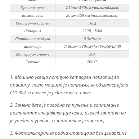
Пречник цеви
Φ10мм-Φ50мм (прилагодљиво)
Висина цеви
20 мм-250 мм (прилагодљиво)
Контролни систем
ПЛЦ
Напајање
220В、50Хз
Потрошња ваздуха
0,3м³/мин
Димензија
2180мм*930мм*1870мм(Д*Ш*В)
Материјал опреме
304
Тежина
700КГ
1. Машина усваја потпуно затворен поклопац за
прашину, тело машине је направљено од материјала
СУС304, а изглед је јединствен и леп;
2. Замена базе је погодна за пуњење и заптивање
различитих спецификација цеви, изглед заптивања
је уредан и уредан, а заптивање је чврсто;
3. Фотоелектрична радна станица за бенцхмаркинг