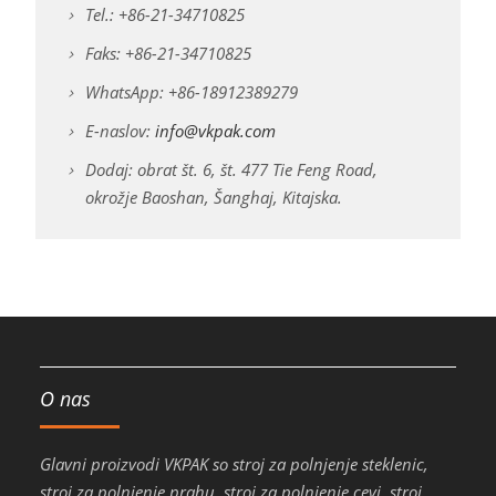
Tel.: +86-21-34710825
Faks: +86-21-34710825
WhatsApp: +86-18912389279
E-naslov:
info@vkpak.com
Dodaj: obrat št. 6, št. 477 Tie Feng Road,
okrožje Baoshan, Šanghaj, Kitajska.
O nas
Glavni proizvodi VKPAK so stroj za polnjenje steklenic,
stroj za polnjenje prahu, stroj za polnjenje cevi, stroj