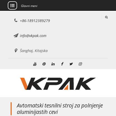
Glavni meni
Preskoči
+86-18912389279
na
vsebino
info@vkpak.com
Šanghaj, Kitajska
Youtube
Pinterest
Linkedin
Facebook
Twitter
Instagram
Avtomatski tesnilni stroj za polnjenje
aluminijastih cevi