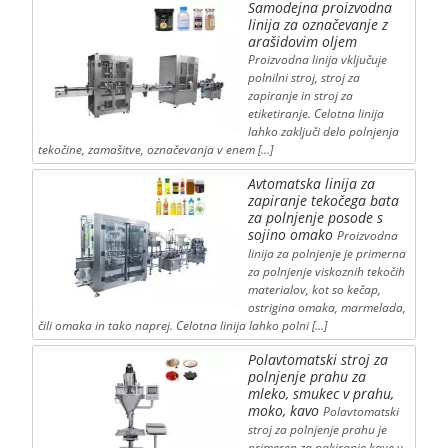
Samodejna proizvodna
linija za označevanje z
arašidovim oljem
Proizvodna linija vključuje
polnilni stroj, stroj za
zapiranje in stroj za
etiketiranje. Celotna linija
lahko zaključi delo polnjenja
tekočine, zamašitve, označevanja v enem […]
Avtomatska linija za
zapiranje tekočega bata
za polnjenje posode s
sojino omako
Proizvodna
linija za polnjenje je primerna
za polnjenje viskoznih tekočih
materialov, kot so kečap,
ostrigina omaka, marmelada,
čili omaka in tako naprej. Celotna linija lahko polni […]
Polavtomatski stroj za
polnjenje prahu za
mleko, smukec v prahu,
moko, kavo
Polavtomatski
stroj za polnjenje prahu je
primeren za pakiranje kave v