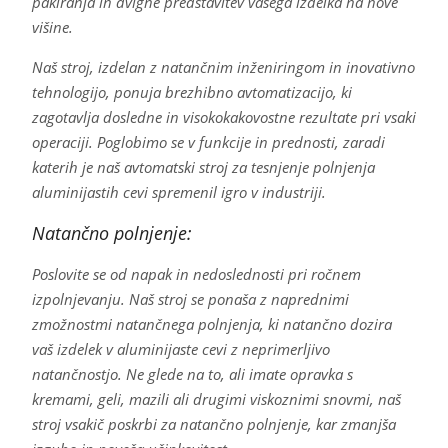
pakiranja in dvigne predstavitev vašega izdelka na nove
višine.
Naš stroj, izdelan z natančnim inženiringom in inovativno
tehnologijo, ponuja brezhibno avtomatizacijo, ki
zagotavlja dosledne in visokokakovostne rezultate pri vsaki
operaciji. Poglobimo se v funkcije in prednosti, zaradi
katerih je naš avtomatski stroj za tesnjenje polnjenja
aluminijastih cevi spremenil igro v industriji.
Natančno polnjenje:
Poslovite se od napak in nedoslednosti pri ročnem
izpolnjevanju. Naš stroj se ponaša z naprednimi
zmožnostmi natančnega polnjenja, ki natančno dozira
vaš izdelek v aluminijaste cevi z neprimerljivo
natančnostjo. Ne glede na to, ali imate opravka s
kremami, geli, mazili ali drugimi viskoznimi snovmi, naš
stroj vsakič poskrbi za natančno polnjenje, kar zmanjša