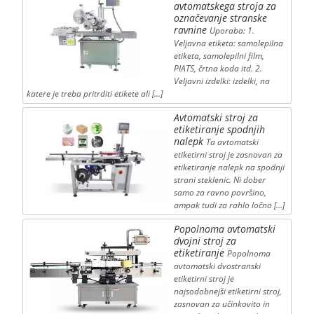
avtomatskega stroja za
označevanje stranske
ravnine
Uporaba: 1.
Veljavna etiketa: samolepilna
etiketa, samolepilni film,
PIATS, črtna koda itd. 2.
Veljavni izdelki: izdelki, na
katere je treba pritrditi etikete ali […]
Avtomatski stroj za
etiketiranje spodnjih
nalepk
Ta avtomatski
etiketirni stroj je zasnovan za
etiketiranje nalepk na spodnji
strani steklenic. Ni dober
samo za ravno površino,
ampak tudi za rahlo ločno […]
Popolnoma avtomatski
dvojni stroj za
etiketiranje
Popolnoma
avtomatski dvostranski
etiketirni stroj je
najsodobnejši etiketirni stroj,
zasnovan za učinkovito in