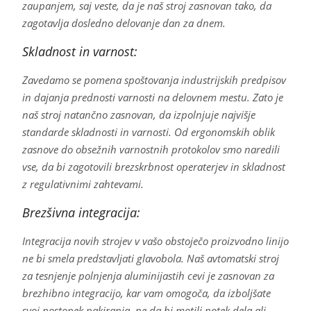
zaupanjem, saj veste, da je naš stroj zasnovan tako, da
zagotavlja dosledno delovanje dan za dnem.
Skladnost in varnost:
Zavedamo se pomena spoštovanja industrijskih predpisov
in dajanja prednosti varnosti na delovnem mestu. Zato je
naš stroj natančno zasnovan, da izpolnjuje najvišje
standarde skladnosti in varnosti. Od ergonomskih oblik
zasnove do obsežnih varnostnih protokolov smo naredili
vse, da bi zagotovili brezskrbnost operaterjev in skladnost
z regulativnimi zahtevami.
Brezšivna integracija:
Integracija novih strojev v vašo obstoječo proizvodno linijo
ne bi smela predstavljati glavobola. Naš avtomatski stroj
za tesnjenje polnjenja aluminijastih cevi je zasnovan za
brezhibno integracijo, kar vam omogoča, da izboljšate
svoj postopek pakiranja, ne da bi motili potek dela ali