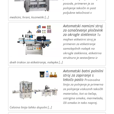
posode, primeren je za
polnjenje tekočin in past
poljubne tekočnosti v
medicini, hrani, kozmetiki […]
Avtomatski namizni stroj
za označevanje pločevink
za okrogle steklenice
Ta
majhen etiketirni stroj je
primeren za etiketiranje
samolepilnih nalepk na
okrogle steklenice, etiketirna
struktura je sestavljena iz
dveh trakov za etiketiranje, nalepke […]
Avtomatski batni polnilni
stroj za zapiranje s
tekočo pasto
Proizvodna
linija za polnjenje je primerna
za polnjenje viskoznih tekočih
materialov, kot so kečap,
ostrigina omaka, marmelada,
čili omaka in tako naprej.
Celotna linija lahko dopolni […]