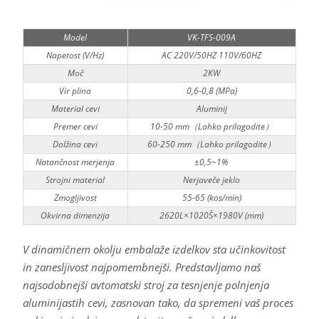
Model
VK-TFS-009A
Napetost (V/Hz)
AC 220V/50HZ 110V/60HZ
Moč
2KW
Vir plina
0,6-0,8 (MPa)
Material cevi
Aluminij
Premer cevi
10-50 mm（Lahko prilagodite）
Dolžina cevi
60-250 mm（Lahko prilagodite）
Natančnost merjenja
±0,5~1%
Strojni material
Nerjaveče jeklo
Zmogljivost
55-65 (kos/min)
Okvirna dimenzija
2620L×1020Š×1980V (mm)
V dinamičnem okolju embalaže izdelkov sta učinkovitost
in zanesljivost najpomembnejši. Predstavljamo naš
najsodobnejši avtomatski stroj za tesnjenje polnjenja
aluminijastih cevi, zasnovan tako, da spremeni vaš proces