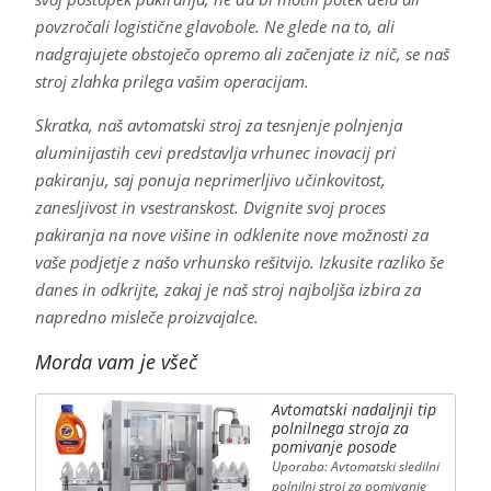
povzročali logistične glavobole. Ne glede na to, ali
nadgrajujete obstoječo opremo ali začenjate iz nič, se naš
stroj zlahka prilega vašim operacijam.
Skratka, naš avtomatski stroj za tesnjenje polnjenja
aluminijastih cevi predstavlja vrhunec inovacij pri
pakiranju, saj ponuja neprimerljivo učinkovitost,
zanesljivost in vsestranskost. Dvignite svoj proces
pakiranja na nove višine in odklenite nove možnosti za
vaše podjetje z našo vrhunsko rešitvijo. Izkusite razliko še
danes in odkrijte, zakaj je naš stroj najboljša izbira za
napredno misleče proizvajalce.
Morda vam je všeč
Avtomatski nadaljnji tip
polnilnega stroja za
pomivanje posode
Uporaba: Avtomatski sledilni
polnilni stroj za pomivanje