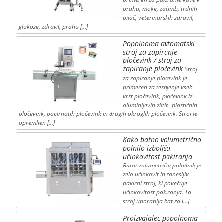
prahu, moke, začimb, trdnih
pijač, veterinarskih zdravil,
glukoze, zdravil, prahu […]
Popolnoma avtomatski
stroj za zapiranje
pločevink / stroj za
zapiranje pločevink
Stroj
za zapiranje pločevink je
primeren za tesnjenje vseh
vrst pločevink, pločevink iz
aluminijevih zlitin, plastičnih
pločevink, papirnatih pločevink in drugih okroglih pločevink. Stroj je
opremljen […]
Kako batno volumetrično
polnilo izboljša
učinkovitost pakiranja
Batni volumetrični polnilnik je
zelo učinkovit in zanesljiv
pakirni stroj, ki povečuje
učinkovitost pakiranja. Ta
stroj uporablja bat za […]
Proizvajalec popolnoma