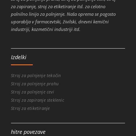
za zapiranje, stroj za etiketiranje itd. za celotno
polnilno linijo za polnjenje. Naša oprema se pogosto
uporablja v farmacevtski, živilski, dnevni kemični
industriji, kozmetični industriji itd.
Izdelki
Stroj za polnjenje tekočin
Stroj za polnjenje prahu
Stroj za polnjenje cevi
Stroj za zapiranje steklenic
Stroj za etiketiranje
hitre povezave