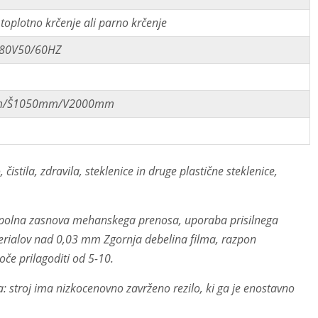
 toplotno krčenje ali parno krčenje
80V50/60HZ
/Š1050mm/V2000mm
čistila, zdravila, steklenice in druge plastične steklenice,
opolna zasnova mehanskega prenosa, uporaba prisilnega
erialov nad 0,03 mm Zgornja debelina filma, razpon
če prilagoditi od 5-10.
: stroj ima nizkocenovno zavrženo rezilo, ki ga je enostavno