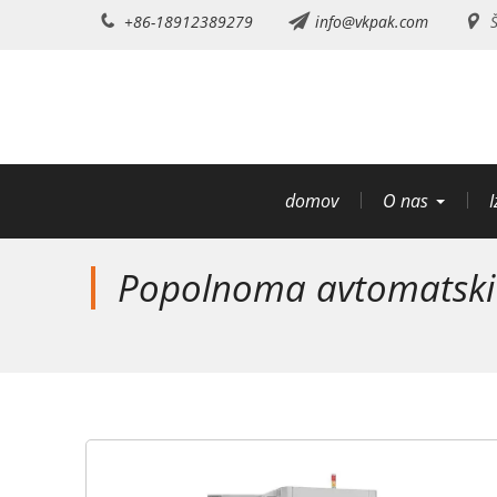
Preskoči
+86-18912389279
info@vkpak.com
Š
na
vsebino
domov
O nas
I
Popolnoma avtomatski st