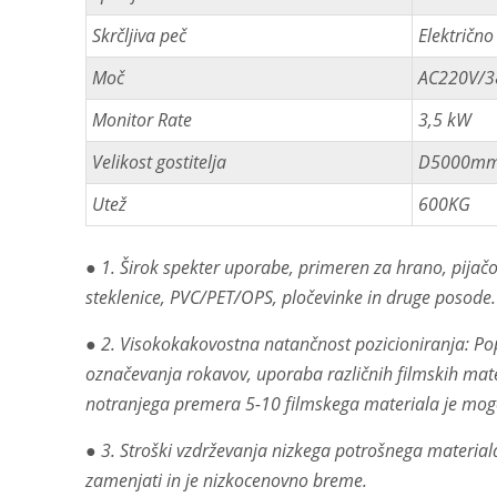
Skrčljiva peč
Električno
Moč
AC220V/3
Monitor Rate
3,5 kW
Velikost gostitelja
D5000mm
Utež
600KG
● 1. Širok spekter uporabe, primeren za hrano, pijačo, 
steklenice, PVC/PET/OPS, pločevinke in druge posode.
● 2. Visokokakovostna natančnost pozicioniranja: P
označevanja rokavov, uporaba različnih filmskih mat
notranjega premera 5-10 filmskega materiala je mogo
● 3. Stroški vzdrževanja nizkega potrošnega materiala
zamenjati in je nizkocenovno breme.