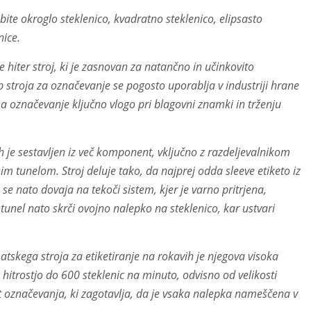
robite okroglo steklenico, kvadratno steklenico, elipsasto
nice.
 hiter stroj, ki je zasnovan za natančno in učinkovito
ip stroja za označevanje se pogosto uporablja v industriji hrane
 ima označevanje ključno vlogo pri blagovni znamki in trženju
 je sestavljen iz več komponent, vključno z razdeljevalnikom
im tunelom. Stroj deluje tako, da najprej odda sleeve etiketo iz
 se nato dovaja na tekoči sistem, kjer je varno pritrjena,
nel nato skrči ovojno nalepko na steklenico, kar ustvari
skega stroja za etiketiranje na rokavih je njegova visoka
 s hitrostjo do 600 steklenic na minuto, odvisno od velikosti
ost označevanja, ki zagotavlja, da je vsaka nalepka nameščena v