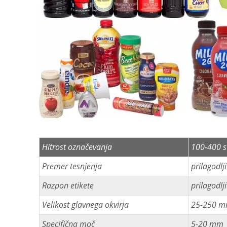
Hitrost označevanja
100-400 s
Premer tesnjenja
prilagodlji
Razpon etikete
prilagodlji
Velikost glavnega okvirja
25-250 m
Specifična moč
5-20 mm