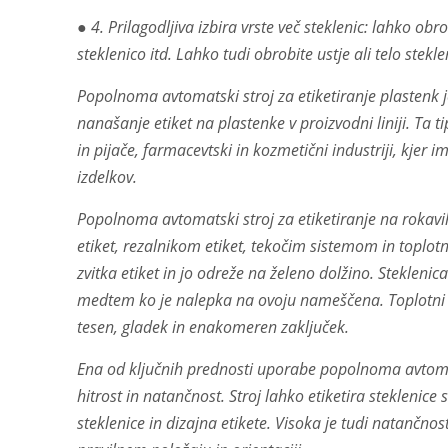
● 4. Prilagodljiva izbira vrste več steklenic: lahko ob
steklenico itd. Lahko tudi obrobite ustje ali telo stekle
Popolnoma avtomatski stroj za etiketiranje plastenk je
nanašanje etiket na plastenke v proizvodni liniji. Ta t
in pijače, farmacevtski in kozmetični industriji, kjer
izdelkov.
Popolnoma avtomatski stroj za etiketiranje na rokavih
etiket, rezalnikom etiket, tekočim sistemom in toplotn
zvitka etiket in jo odreže na želeno dolžino. Steklenica
medtem ko je nalepka na ovoju nameščena. Toplotni tu
tesen, gladek in enakomeren zaključek.
Ena od ključnih prednosti uporabe popolnoma avtomat
hitrost in natančnost. Stroj lahko etiketira steklenice
steklenice in dizajna etikete. Visoka je tudi natančn