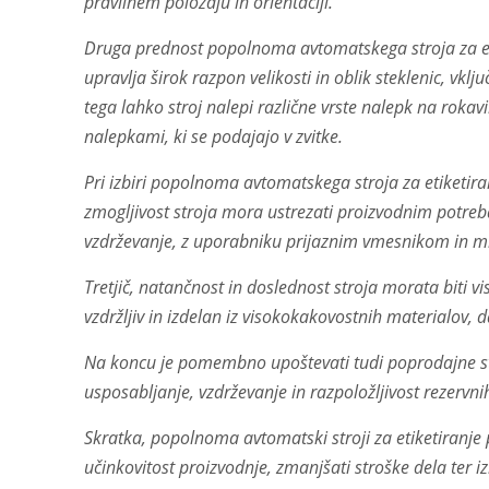
pravilnem položaju in orientaciji.
Druga prednost popolnoma avtomatskega stroja za etik
upravlja širok razpon velikosti in oblik steklenic, vkl
tega lahko stroj nalepi različne vrste nalepk na rokavih
nalepkami, ki se podajajo v zvitke.
Pri izbiri popolnoma avtomatskega stroja za etiketiran
zmogljivost stroja mora ustrezati proizvodnim potreba
vzdrževanje, z uporabniku prijaznim vmesnikom in min
Tretjič, natančnost in doslednost stroja morata biti vi
vzdržljiv in izdelan iz visokokakovostnih materialov,
Na koncu je pomembno upoštevati tudi poprodajne sto
usposabljanje, vzdrževanje in razpoložljivost rezervni
Skratka, popolnoma avtomatski stroji za etiketiranje p
učinkovitost proizvodnje, zmanjšati stroške dela ter izb