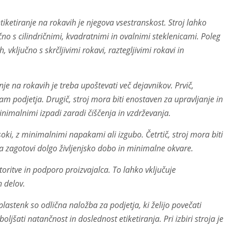
etiranje na rokavih je njegova vsestranskost. Stroj lahko
jučno s cilindričnimi, kvadratnimi in ovalnimi steklenicami. Poleg
, vključno s skrčljivimi rokavi, raztegljivimi rokavi in
je na rokavih je treba upoštevati več dejavnikov. Prvič,
m podjetja. Drugič, stroj mora biti enostaven za upravljanje in
imalnimi izpadi zaradi čiščenja in vzdrževanja.
soki, z minimalnimi napakami ali izgubo. Četrtič, stroj mora biti
 da zagotovi dolgo življenjsko dobo in minimalne okvare.
ritve in podporo proizvajalca. To lahko vključuje
h delov.
lastenk so odlična naložba za podjetja, ki želijo povečati
oljšati natančnost in doslednost etiketiranja. Pri izbiri stroja je