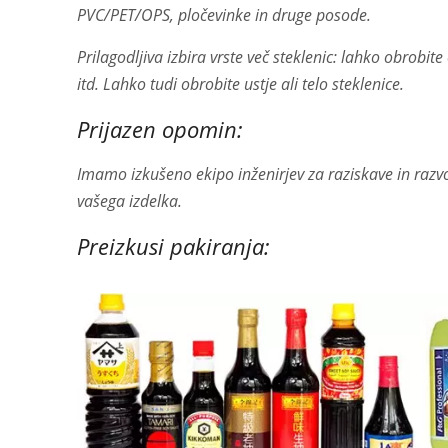
PVC/PET/OPS, pločevinke in druge posode.
Prilagodljiva izbira vrste več steklenic: lahko obrobit
itd. Lahko tudi obrobite ustje ali telo steklenice.
Prijazen opomin:
Imamo izkušeno ekipo inženirjev za raziskave in razvoj
vašega izdelka.
Preizkusi pakiranja: