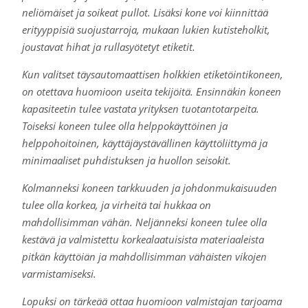
neliömäiset ja soikeat pullot. Lisäksi kone voi kiinnittää
erityyppisiä suojustarroja, mukaan lukien kutisteholkit,
joustavat hihat ja rullasyötetyt etiketit.
Kun valitset täysautomaattisen holkkien etiketöintikoneen,
on otettava huomioon useita tekijöitä. Ensinnäkin koneen
kapasiteetin tulee vastata yrityksen tuotantotarpeita.
Toiseksi koneen tulee olla helppokäyttöinen ja
helppohoitoinen, käyttäjäystävällinen käyttöliittymä ja
minimaaliset puhdistuksen ja huollon seisokit.
Kolmanneksi koneen tarkkuuden ja johdonmukaisuuden
tulee olla korkea, ja virheitä tai hukkaa on
mahdollisimman vähän. Neljänneksi koneen tulee olla
kestävä ja valmistettu korkealaatuisista materiaaleista
pitkän käyttöiän ja mahdollisimman vähäisten vikojen
varmistamiseksi.
Lopuksi on tärkeää ottaa huomioon valmistajan tarjoama