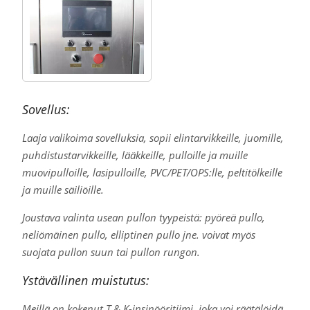
Sovellus:
Laaja valikoima sovelluksia, sopii elintarvikkeille, juomille,
puhdistustarvikkeille, lääkkeille, pulloille ja muille
muovipulloille, lasipulloille, PVC/PET/OPS:lle, peltitölkeille
ja muille säiliöille.
Joustava valinta usean pullon tyypeistä: pyöreä pullo,
neliömäinen pullo, elliptinen pullo jne. voivat myös
suojata pullon suun tai pullon rungon.
Ystävällinen muistutus:
Meillä on kokenut T & K-insinööritiimi, joka voi räätälöidä