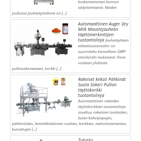
koskemattoman kunnon
säilyttämisestä. Näiden
joukossa jauhetäyttökone on […]
Automaattinen Auger Dry
Milk Maustejauheen
täyttömerkintöjen
tuotantolinja
Jauhetäytteen
etikettituotantolinr on
suunniteltu kansallisen GMP-
standardin mukaisesti. Kone
voidaan yhdistää
pullotuskoneeseen, korkki […]
Rakeiset keksit Pähkinät
Suola Sokeri Pullon
täyttökorkki
tuotantolinja
Automaattinen rakeiden
täyttökorkkien tuotantolinja
soveltuu rakeisten tuotteiden,
kuten kahvipapujen,
pähkinöiden, lemmikkieläinten ruokien, karkkien, meloninsiementen,
kuivattujen […]
Tutustu