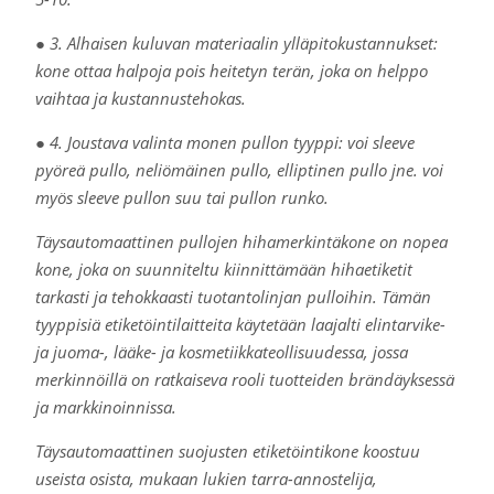
● 3. Alhaisen kuluvan materiaalin ylläpitokustannukset:
kone ottaa halpoja pois heitetyn terän, joka on helppo
vaihtaa ja kustannustehokas.
● 4. Joustava valinta monen pullon tyyppi: voi sleeve
pyöreä pullo, neliömäinen pullo, elliptinen pullo jne. voi
myös sleeve pullon suu tai pullon runko.
Täysautomaattinen pullojen hihamerkintäkone on nopea
kone, joka on suunniteltu kiinnittämään hihaetiketit
tarkasti ja tehokkaasti tuotantolinjan pulloihin. Tämän
tyyppisiä etiketöintilaitteita käytetään laajalti elintarvike-
ja juoma-, lääke- ja kosmetiikkateollisuudessa, jossa
merkinnöillä on ratkaiseva rooli tuotteiden brändäyksessä
ja markkinoinnissa.
Täysautomaattinen suojusten etiketöintikone koostuu
useista osista, mukaan lukien tarra-annostelija,