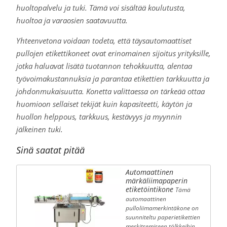
huoltopalvelu ja tuki. Tämä voi sisältää koulutusta,
huoltoa ja varaosien saatavuutta.
Yhteenvetona voidaan todeta, että täysautomaattiset
pullojen etikettikoneet ovat erinomainen sijoitus yrityksille,
jotka haluavat lisätä tuotannon tehokkuutta, alentaa
työvoimakustannuksia ja parantaa etikettien tarkkuutta ja
johdonmukaisuutta. Konetta valittaessa on tärkeää ottaa
huomioon sellaiset tekijät kuin kapasiteetti, käytön ja
huollon helppous, tarkkuus, kestävyys ja myynnin
jälkeinen tuki.
Sinä saatat pitää
Automaattinen
märkäliimapaperin
etiketöintikone
Tämä
automaattinen
pulloliimamerkintäkone on
suunniteltu paperietikettien
merkitsemiseen tölkkeihin,