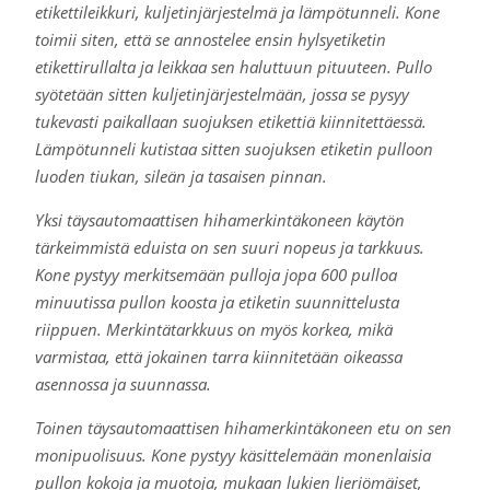
etikettileikkuri, kuljetinjärjestelmä ja lämpötunneli. Kone
toimii siten, että se annostelee ensin hylsyetiketin
etikettirullalta ja leikkaa sen haluttuun pituuteen. Pullo
syötetään sitten kuljetinjärjestelmään, jossa se pysyy
tukevasti paikallaan suojuksen etikettiä kiinnitettäessä.
Lämpötunneli kutistaa sitten suojuksen etiketin pulloon
luoden tiukan, sileän ja tasaisen pinnan.
Yksi täysautomaattisen hihamerkintäkoneen käytön
tärkeimmistä eduista on sen suuri nopeus ja tarkkuus.
Kone pystyy merkitsemään pulloja jopa 600 pulloa
minuutissa pullon koosta ja etiketin suunnittelusta
riippuen. Merkintätarkkuus on myös korkea, mikä
varmistaa, että jokainen tarra kiinnitetään oikeassa
asennossa ja suunnassa.
Toinen täysautomaattisen hihamerkintäkoneen etu on sen
monipuolisuus. Kone pystyy käsittelemään monenlaisia
pullon kokoja ja muotoja, mukaan lukien lieriömäiset,