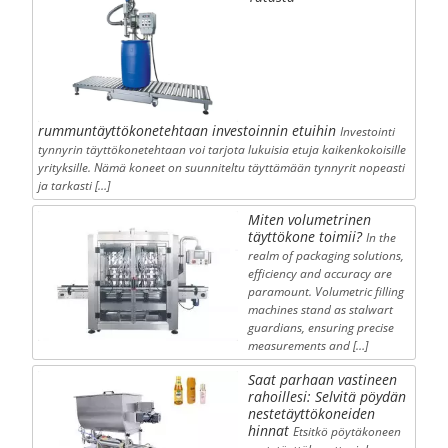
rummuntäyttökonetehtaan investoinnin etuihin
Investointi
tynnyrin täyttökonetehtaan voi tarjota lukuisia etuja kaikenkokoisille
yrityksille. Nämä koneet on suunniteltu täyttämään tynnyrit nopeasti
ja tarkasti […]
Miten volumetrinen
täyttökone toimii?
In the
realm of packaging solutions,
efficiency and accuracy are
paramount. Volumetric filling
machines stand as stalwart
guardians, ensuring precise
measurements and […]
Saat parhaan vastineen
rahoillesi: Selvitä pöydän
nestetäyttökoneiden
hinnat
Etsitkö pöytäkoneen