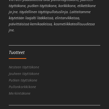
täyttökone, putken täyttökone, korkkikone, etikettikone
ja jne. täydellinen täyttöpullotuslinja. Laitteitamme
käytetään laajalti lääkkeissä, elintarvikkeissa,
päivittäisissä kemikaaleissa, kosmetiikkateollisuudessa
jne.
Tuotteet
Nesteen täyttökone
Jauheen täyttökone
Putken täyttökone
Pullonkorkkikone
Merkintäkone