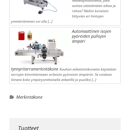
nestetäyttökonetta, joka
auttaa säästämään aikaa ja
rahaa? Näihin koneisiin
liittyvien eri hintojen
ymmärtäminen voi olla […]
Automaattinen isojen
pyöreiden pullojen
ämpäri
tynnyritarramerkintäkone
Kauhan etiketöintikonetta käytetään
tarrojen kiinnittämiseen erilaisiin pyöreisiin ämpäriin. Se voidaan
liimata koko ympärysmittaisella etiketillä ja puoliksi […]
Merkintäkone
Tuotteet