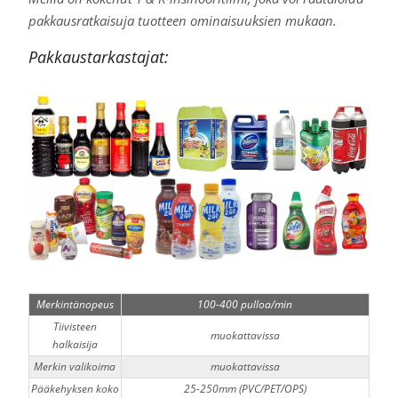
pakkausratkaisuja tuotteen ominaisuuksien mukaan.
Pakkaustarkastajat:
Merkintänopeus
100-400 pulloa/min
Tiivisteen
muokattavissa
halkaisija
Merkin valikoima
muokattavissa
Pääkehyksen koko
25-250mm (PVC/PET/OPS)