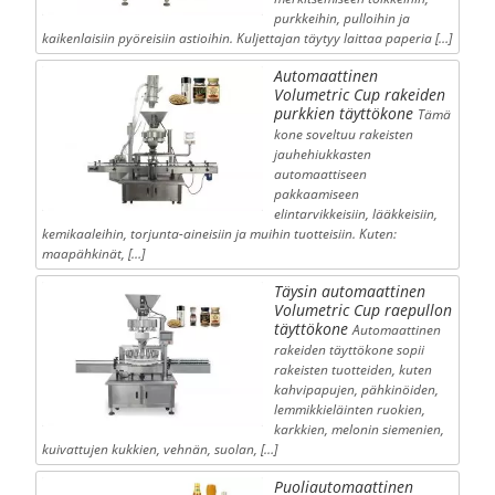
purkkeihin, pulloihin ja
kaikenlaisiin pyöreisiin astioihin. Kuljettajan täytyy laittaa paperia […]
Automaattinen
Volumetric Cup rakeiden
purkkien täyttökone
Tämä
kone soveltuu rakeisten
jauhehiukkasten
automaattiseen
pakkaamiseen
elintarvikkeisiin, lääkkeisiin,
kemikaaleihin, torjunta-aineisiin ja muihin tuotteisiin. Kuten:
maapähkinät, […]
Täysin automaattinen
Volumetric Cup raepullon
täyttökone
Automaattinen
rakeiden täyttökone sopii
rakeisten tuotteiden, kuten
kahvipapujen, pähkinöiden,
lemmikkieläinten ruokien,
karkkien, melonin siemenien,
kuivattujen kukkien, vehnän, suolan, […]
Puoliautomaattinen