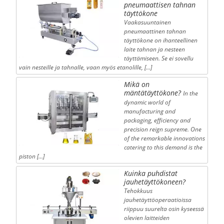
pneumaattisen tahnan
täyttökone
Vaakasuuntainen
pneumaattinen tahnan
täyttökone on ihanteellinen
laite tahnan ja nesteen
täyttämiseen. Se ei sovellu
vain nesteille ja tahnalle, vaan myös etanolille, […]
Mikä on
mäntätäyttökone?
In the
dynamic world of
manufacturing and
packaging, efficiency and
precision reign supreme. One
of the remarkable innovations
catering to this demand is the
piston […]
Kuinka puhdistat
jauhetäyttökoneen?
Tehokkuus
jauhetäyttöoperaatioissa
riippuu suurelta osin kyseessä
olevien laitteiden