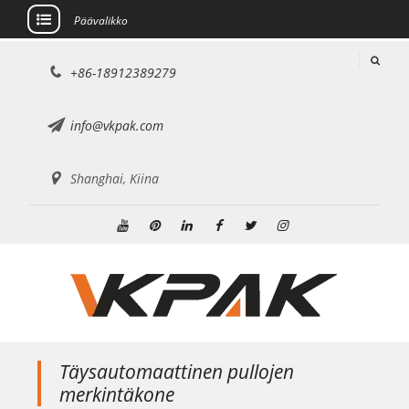
Päävalikko
Siirry
+86-18912389279
sisältöön
info@vkpak.com
Shanghai, Kiina
Youtube
Pinterest
Linkedin
Facebook
Viserrys
Instagram
Täysautomaattinen pullojen
merkintäkone