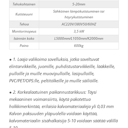
Tehokohtainen
5-20mm
Sähköinen lämpökutistuminen tai
Kutisteuuni
höyrykutistuminen
Tehoa
AC220V/380V50/60HZ
Monitorinopeus
3,5 kW
Isännän koko
L5000mm/L1050mm/K2000mm
Paino
600kg
● 1. Laaja valikoima sovelluksia, jotka soveltuvat
elintarvikkeille, juomille, puhdistustarvikkeille, lääkkeille,
pulloille ja muille muovipulloille, lasipulloille,
PVC/PET/OPS:lle, peltitölkeille ja muille säiliöille.
● 2. Korkealaatuinen paikannustarkkuus: Täysi
mekaaninen voimansiirto, käytä pakotettua
holkkimerkintää, erilaisia kalvomateriaaleja yli 0,03 mm
Kalvon paksuuden yläpuolella voidaan käyttää,
kalvomateriaalin sisähalkaisija 5-10 voidaan säätää välillä
5-10.